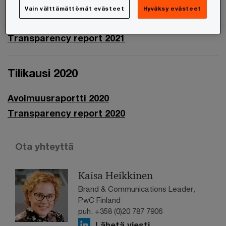
Vain välttämättömät evästeet
Hyväksy evästeet
Avoimuusraportti 2021
Transparency report 2021
Tilikausi 2020
Avoimuusraportti 2020
Transparency report 2020
Ota yhteyttä
Kaisa Heikkinen
Brand & Communications Leader,
PwC Finland
puh. +358 (0)20 787 7906
Lähetä viesti