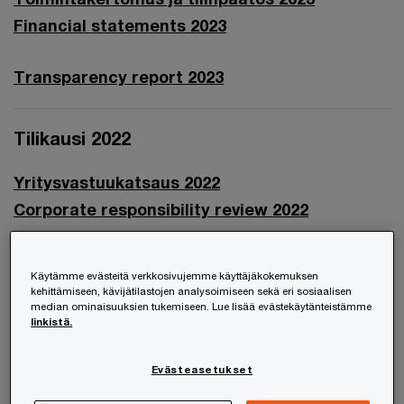
Financial statements 2023
Transparency report 2023
Tilikausi 2022
Yritysvastuukatsaus 2022
Corporate responsibility review 2022
Toimintakertomus ja tilinpäätös 2022
Käytämme evästeitä verkkosivujemme käyttäjäkokemuksen
Financial statements 2022
kehittämiseen, kävijätilastojen analysoimiseen sekä eri sosiaalisen
median ominaisuuksien tukemiseen. Lue lisää evästekäytänteistämme
linkistä.
Transparency report 2022
Evästeasetukset
Tilikausi 2021