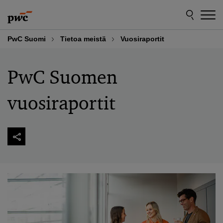
Skip
Skip
to
to
content
footer
PwC Suomi
Tietoa meistä
Vuosiraportit
PwC Suomen
vuosiraportit