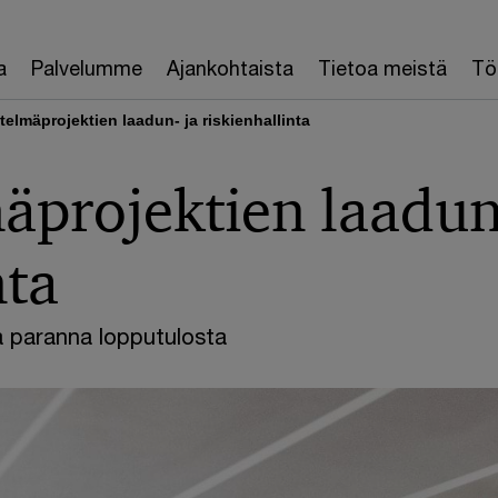
a
Palvelumme
Ajankohtaista
Tietoa meistä
Töi
telmäprojektien laadun- ja riskienhallinta
mäprojektien laadun
nta
ja paranna lopputulosta