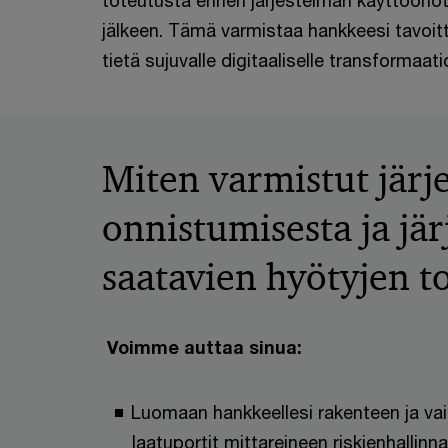
toteutusta ennen järjestelmän käyttöönot
jälkeen. Tämä varmistaa hankkeesi tavoit
tietä sujuvalle digitaaliselle transformaatio
Miten varmistut jär
onnistumisesta ja jär
saatavien hyötyjen 
Voimme auttaa sinua:
Luomaan hankkeellesi rakenteen ja vai
laatuportit mittareineen riskienhallin