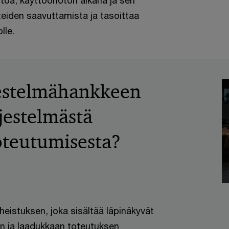
toa, käyttöönoton aikana ja sen
teiden saavuttamista ja tasoittaa
lle.
jestelmähankkeen
jestelmästä
toteutumisesta?
heistuksen, joka sisältää läpinäkyvät
nan ja laadukkaan toteutuksen