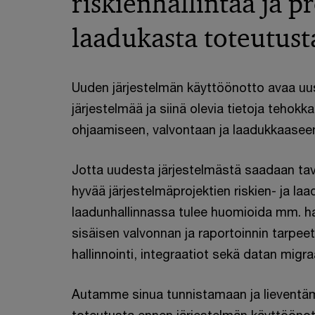
riskienhallintaa ja p
laadukasta toteutust
Uuden järjestelmän käyttöönotto avaa uu
järjestelmää ja siinä olevia tietoja tehokka
ohjaamiseen, valvontaan ja laadukkaaseen
Jotta uudesta järjestelmästä saadaan tav
hyvää järjestelmäprojektien riskien- ja laa
laadunhallinnassa tulee huomioida mm. ha
sisäisen valvonnan ja raportoinnin tarpee
hallinnointi, integraatiot sekä datan migra
Autamme sinua tunnistamaan ja lieventä