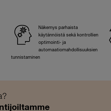
Näkemys parhaista
käytännöistä sekä kontrollien
optimointi- ja
automaatiomahdollisuuksien
tunnistaminen
a?
untijoiltamme