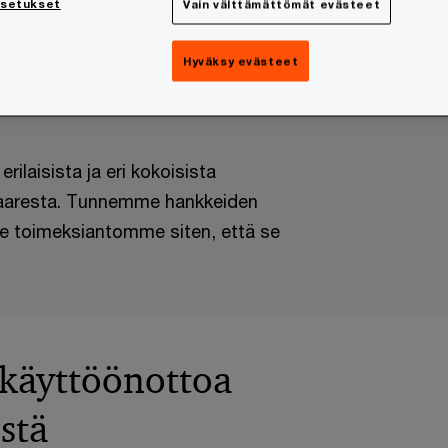
asetukset
Vain välttämättömät evästeet
innan riskejä ja luomalla niihin
lien käytännön rakentamisessa
Hyväksy evästeet
ilaisista ja eri kokoisista
inkaaresta. Tunnemme hankkeiden
le toimeksiantomme siten, että se
käyttöönottoa
istä