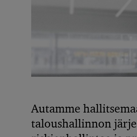
Autamme hallitsema
taloushallinnon järj