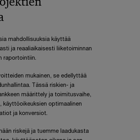
rojektien
a
sia mahdollisuuksia käyttää
asti ja reaaliaikaisesti liiketoiminnan
 raportointiin.
oitteiden mukainen, se edellyttää
dunhallintaa. Tässä riskien- ja
nkkeen määrittely ja toimitusvaihe,
t, käyttöoikeuksien optimaalinen
atiot ja konversiot.
mään riskejä ja tuemme laadukasta