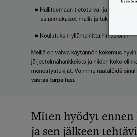
Eväste
Hallitsemaan tietoturva- ja käyttäjähall
asianmukaiset mallit ja tukemaan mal
Koulutuksin yllämainittuihin asioihin
Meillä on vahva käytännön kokemus hyvin er
järjestelmähankkeista ja niiden koko el
menestystekijät. Voimme räätälöidä sinul
vastaa tarpeitasi.
Miten hyödyt ennen 
ja sen jälkeen tehtäv