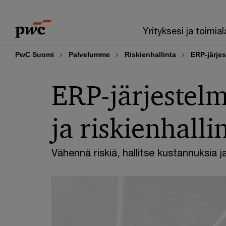
Skip
Skip
to
to
Yrityksesi ja toimial
content
footer
PwC Suomi
Palvelumme
Riskienhallinta
ERP-järjes
ERP-järjestel
ja riskienhalli
Vähennä riskiä, hallitse kustannuksia 