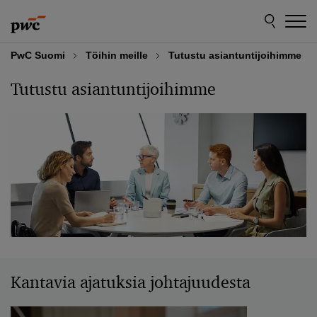
Skip
Skip
to
to
content
footer
PwC Suomi
Töihin meille
Tutustu asiantuntijoihimme
Tutustu asiantuntijoihimme
Kantavia ajatuksia johtajuudesta