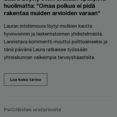
huolimatta: "Omaa polkua ei pidä
rakentaa muiden arvioiden varaan"
Lauran intohimoura löytyi mutkien kautta
hyvinvoinnin ja laskentatoimen yhdistelmästä.
Lannistava kommentti muuttui polttoaineeksi ja
tänä päivänä Laura ratkaisee työssään
yhteiskunnan vaikeimpia terveyshaasteita.
Lue koko tarina
PwC:läisten uratarinoita