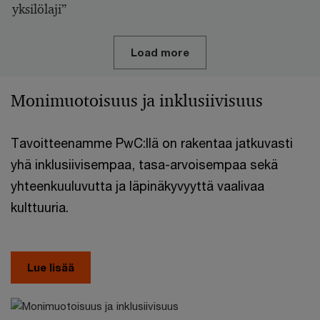
yksilölaji”
Load more
Monimuotoisuus ja inklusiivisuus
Tavoitteenamme PwC:llä on rakentaa jatkuvasti
yhä inklusiivisempaa, tasa-arvoisempaa sekä
yhteenkuuluvutta ja läpinäkyvyyttä vaalivaa
kulttuuria.
Lue lisää