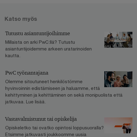
Katso myös
Tutustu asiantuntijoihimme
Millaista on arki PwC:llä? Tutustu
asiantuntijoidemme arkeen uratarinoiden
kautta.
PwC työnantajana
Olemme sitoutuneet henkilöstömme
hyvinvoinnin edistämiseen ja haluamme, että
kehittyminen ja kehittäminen on sekä monipuolista että
jatkuvaa. Lue lisää.
Vastavalmistunut tai opiskelija
Opiskeletko tai ovatko opintosi loppusuoralla?
Etsimme jatkuvasti joukkoomme uusia