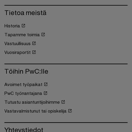
Tietoa meistä
Historia
Tapamme toimia
Vastuullisuus
Vuosiraportit
Töihin PwC:lle
Avoimet työpaikat
PwC työnantajana
Tutustu asiantuntijoihimme
Vastavalmistunut tai opiskelija
Yhteystiedot