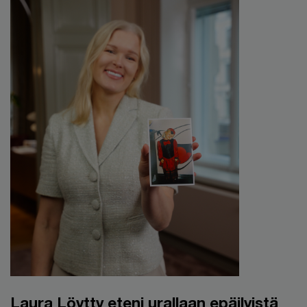
Laura Löytty eteni urallaan epäilyistä