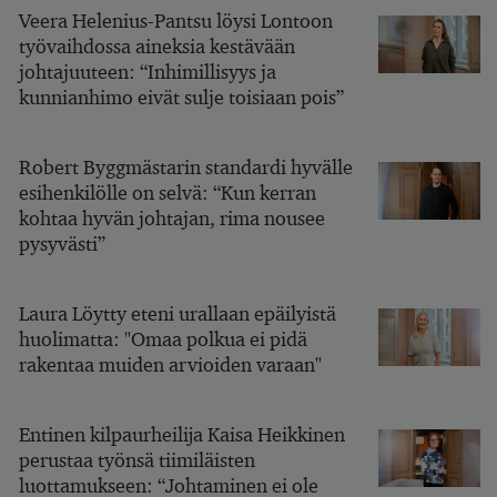
Veera Helenius-Pantsu löysi Lontoon
työvaihdossa aineksia kestävään
johtajuuteen: “Inhimillisyys ja
kunnianhimo eivät sulje toisiaan pois”
Robert Byggmästarin standardi hyvälle
esihenkilölle on selvä: “Kun kerran
kohtaa hyvän johtajan, rima nousee
pysyvästi”
Laura Löytty eteni urallaan epäilyistä
huolimatta: "Omaa polkua ei pidä
rakentaa muiden arvioiden varaan"
Entinen kilpaurheilija Kaisa Heikkinen
perustaa työnsä tiimiläisten
luottamukseen: “Johtaminen ei ole