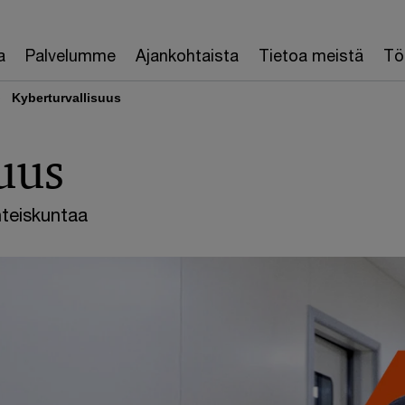
a
Palvelumme
Ajankohtaista
Tietoa meistä
Töi
Kyberturvallisuus
uus
hteiskuntaa