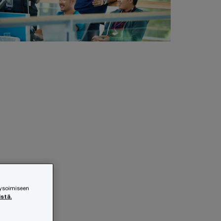
lysoimiseen
istä.