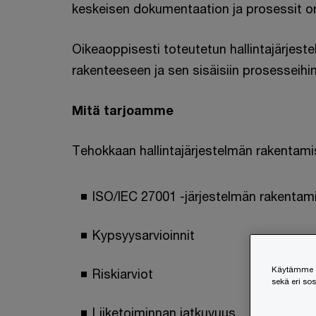
keskeisen dokumentaation ja prosessit or
Oikeaoppisesti toteutetun hallintajärjest
rakenteeseen ja sen sisäisiin prosesseihi
Mitä tarjoamme
Tehokkaan hallintajärjestelmän rakentami
ISO/IEC 27001 -järjestelmän rakentamin
Kypsyysarvioinnit
Käytämme ev
Riskiarviot
sekä eri so
Liiketoiminnan jatkuvuus