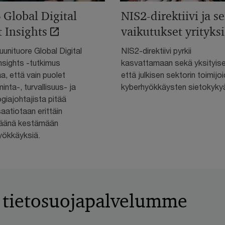
 Global Digital
NIS2-direktiivi ja s
t Insights
vaikutukset yrityksi
unituore Global Digital
NIS2-direktiivi pyrkii
nsights -tutkimus
kasvattamaan sekä yksityis
a, että vain puolet
että julkisen sektorin toimijo
minta-, turvallisuus- ja
kyberhyökkäysten sietokyky
giajohtajista pitää
aatiotaan erittäin
äänä kestämään
yökkäyksiä.
a tietosuojapalvelumme