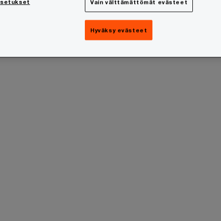
asetukset
Vain välttämättömät evästeet
i
Hyväksy evästeet