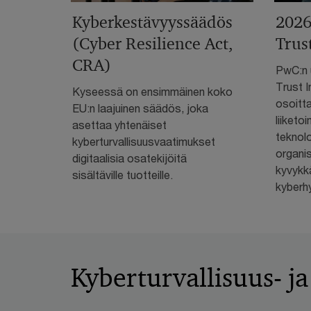
Kyberkestävyyssäädös
2026
(Cyber Resilience Act,
Trus
CRA)
PwC:n u
Trust I
Kyseessä on ensimmäinen koko
osoitta
EU:n laajuinen säädös, joka
liiketoi
asettaa yhtenäiset
teknolo
kyberturvallisuusvaatimukset
organis
digitaalisia osatekijöitä
kyvykk
sisältäville tuotteille.
kyberh
Kyberturvallisuus- j