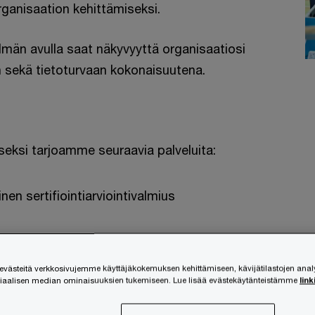
ganisaation kehittämiseksi.
elmän avulla saat näkyvyyttä organisaatiosi
n sekä tietoturvaan kokonaisuutena.
seksi tarjoamme seuraavia palveluita:
en sertifiointiarviointivalmius
ästeitä verkkosivujemme käyttäjäkokemuksen kehittämiseen, kävijätilastojen ana
siaalisen median ominaisuuksien tukemiseen. Lue lisää evästekäytänteistämme
link