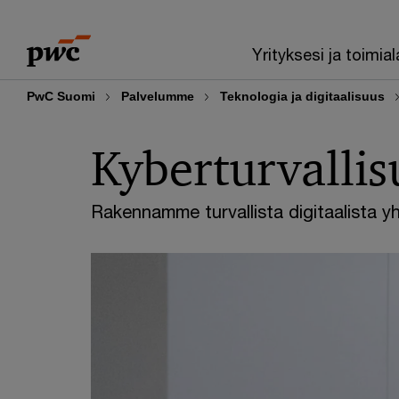
Skip
Skip
to
to
Yrityksesi ja toimial
content
footer
PwC Suomi
Palvelumme
Teknologia ja digitaalisuus
Kyberturvallis
Rakennamme turvallista digitaalista y