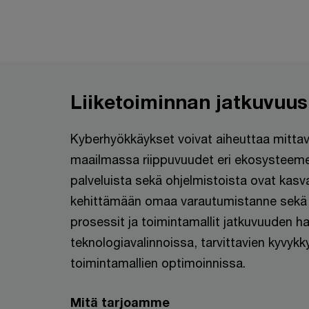
Liiketoiminnan jatkuvuus
Kyberhyökkäykset voivat aiheuttaa mittavi
maailmassa riippuvuudet eri ekosysteemeis
palveluista sekä ohjelmistoista ovat kas
kehittämään omaa varautumistanne sekä
prosessit ja toimintamallit jatkuvuuden 
teknologiavalinnoissa, tarvittavien kyvyk
toimintamallien optimoinnissa.
Mitä tarjoamme