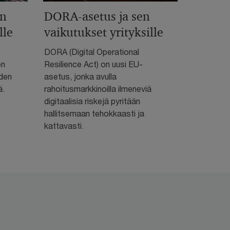
en
DORA-asetus ja sen
lle
vaikutukset yrityksille
DORA (Digital Operational
en
Resilience Act) on uusi EU-
iden
asetus, jonka avulla
ä.
rahoitusmarkkinoilla ilmeneviä
digitaalisia riskejä pyritään
hallitsemaan tehokkaasti ja
kattavasti.