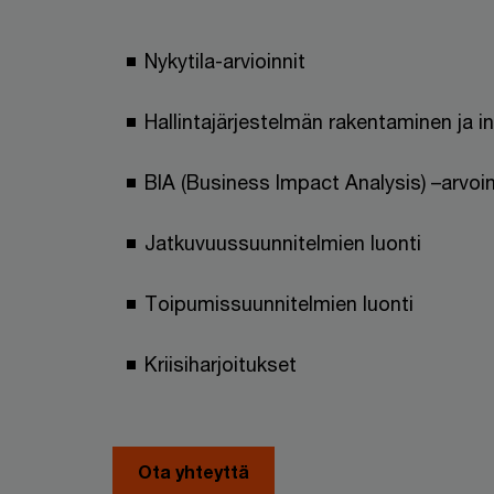
Nykytila-arvioinnit
Hallintajärjestelmän rakentaminen ja i
BIA (Business Impact Analysis) –arvoin
Jatkuvuussuunnitelmien luonti
Toipumissuunnitelmien luonti
Kriisiharjoitukset
Ota yhteyttä