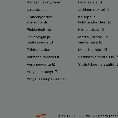
Kansainvälistyminen
Finanssiala
Lakipalvelut
Julkinen sektori
Liikkeenjohdon
Kauppa ja
konsultointi
kuluttajatuotteet
Riskienhallinta
Kiinteistöala
Teknologia ja
Media-, viihde- ja
digitaalisuus
viestintäala
Tilintarkastus
Muut toimialat
Varmennuspalvelut
Valmistava teollisuus
Veroneuvonta
Yhdistykset ja säätiöt
Yritysjärjestelyt
Yritysvastuupalvelut
© 2017 - 2026 PwC. All rights res