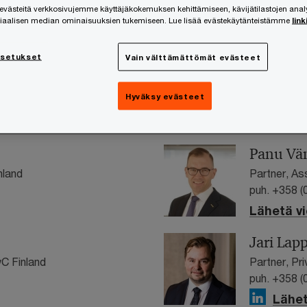
ästeitä verkkosivujemme käyttäjäkokemuksen kehittämiseen, kävijätilastojen ana
siaalisen median ominaisuuksien tukemiseen. Lue lisää evästekäytänteistämme
link
asetukset
Vain välttämättömät evästeet
Hyväksy evästeet
Panu Vä
nland
Partner, As
puh. +358 (
Lähetä vi
Jari Lap
wC Finland
Partner, Pr
puh. +358 (
Lähet