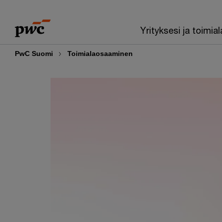
Skip
Skip
to
to
Yrityksesi ja toimial
content
footer
PwC Suomi
Toimialaosaaminen