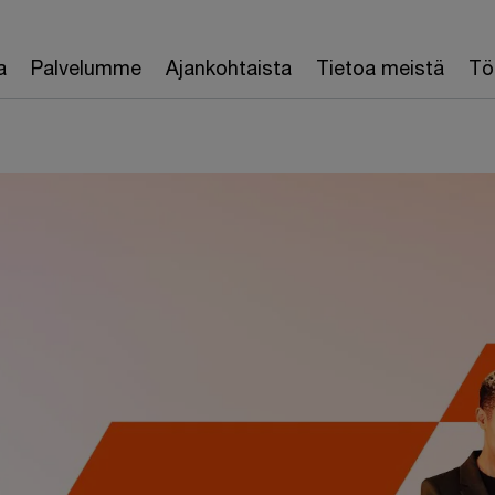
a
Palvelumme
Ajankohtaista
Tietoa meistä
Töi