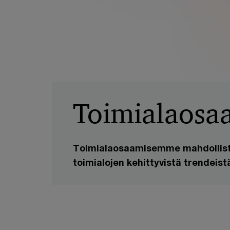
Toimialaosa
Toimialaosaamisemme mahdollist
toimialojen kehittyvistä trendeist