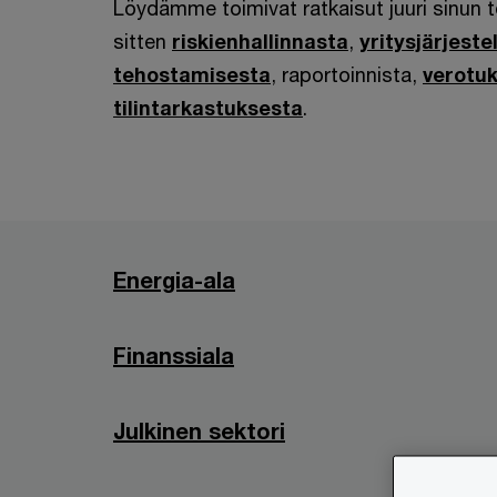
Löydämme toimivat ratkaisut juuri sinun t
sitten
riskienhallinnasta
,
yritysjärjeste
tehostamisesta
, raportoinnista,
verotu
tilintarkastuksesta
.
Energia-ala
Finanssiala
Julkinen sektori