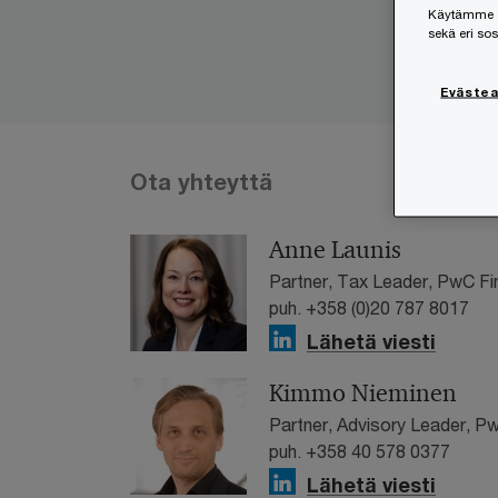
Käytämme ev
sekä eri so
Eväste
Ota yhteyttä
Anne Launis
Partner, Tax Leader, PwC Fi
puh. +358 (0)20 787 8017
Lähetä viesti
Kimmo Nieminen
Partner, Advisory Leader, P
puh. +358 40 578 0377
Lähetä viesti