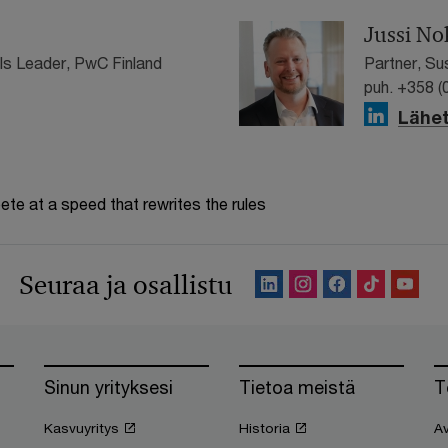
Jussi No
ls Leader, PwC Finland
Partner, Su
puh. +358 (
Lähet
te at a speed that rewrites the rules
Seuraa ja osallistu
Sinun yrityksesi
Tietoa meistä
T
Kasvuyritys
Historia
Av