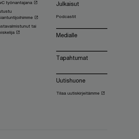
wC työnantajana
Julkaisut
utustu
Podcastit
iantuntijoihimme
stavalmistunut tai
iskelija
Medialle
Tapahtumat
Uutishuone
Tilaa uutiskirjeitämme