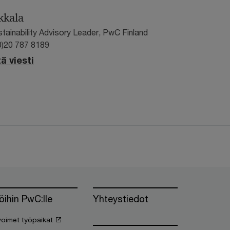
kkala
stainability Advisory Leader, PwC Finland
0)20 787 8189
ä viesti
öihin PwC:lle
Yhteystiedot
oimet työpaikat