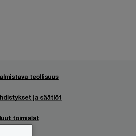
almistava teollisuus
hdistykset ja säätiöt
uut toimialat