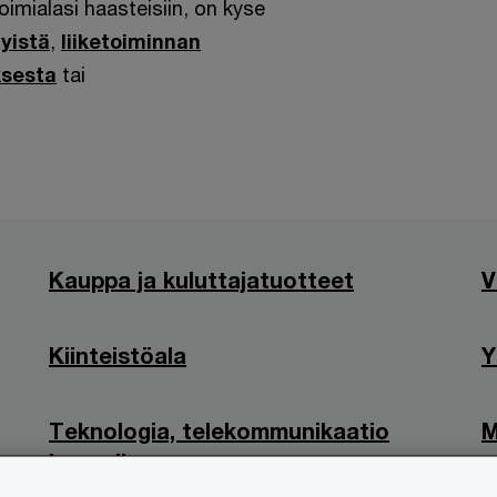
oimialasi haasteisiin, on kyse
lyistä
,
liiketoiminnan
ksesta
tai
Kauppa ja kuluttajatuotteet
V
Kiinteistöala
Y
Teknologia, telekommunikaatio
M
ja media