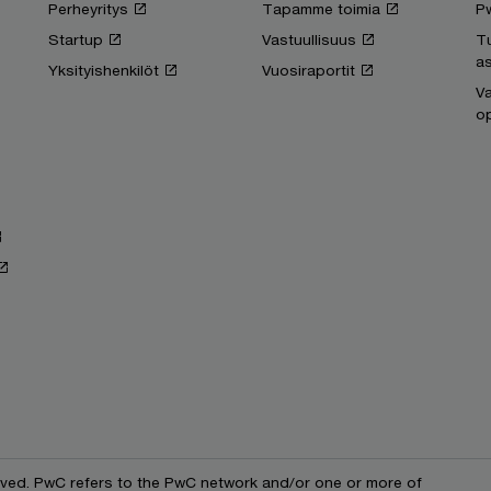
Perheyritys
Tapamme toimia
P
Startup
Vastuullisuus
T
as
Yksityishenkilöt
Vuosiraportit
Va
op
erved. PwC refers to the PwC network and/or one or more of