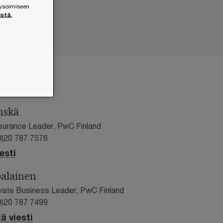
lysoimiseen
istä.
nskä
surance Leader, PwC Finland
0)20 787 7576
esti
palainen
ivate Business Leader, PwC Finland
0)20 787 7499
ä viesti