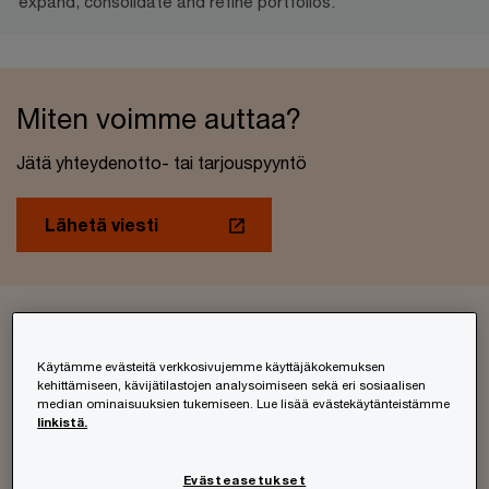
expand, consolidate and refine portfolios.
Miten voimme auttaa?
Jätä yhteydenotto- tai tarjouspyyntö
Lähetä viesti
Palvelemme sinua paikallisesti
Käytämme evästeitä verkkosivujemme käyttäjäkokemuksen
Katso oman alueesi yhteystiedot
kehittämiseen, kävijätilastojen analysoimiseen sekä eri sosiaalisen
median ominaisuuksien tukemiseen. Lue lisää evästekäytänteistämme
linkistä.
Yhteystiedot
Evästeasetukset