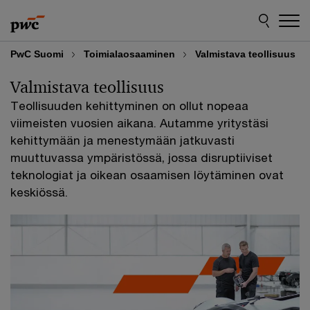
Skip
Skip
to
to
content
footer
PwC Suomi
Toimialaosaaminen
Valmistava teollisuus
Valmistava teollisuus
Teollisuuden kehittyminen on ollut nopeaa
viimeisten vuosien aikana. Autamme yritystäsi
kehittymään ja menestymään jatkuvasti
muuttuvassa ympäristössä, jossa disruptiiviset
teknologiat ja oikean osaamisen löytäminen ovat
keskiössä.