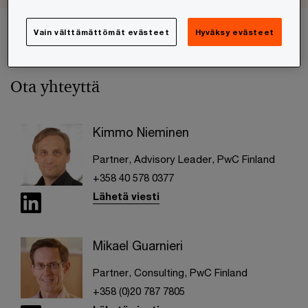
Vain välttämättömät evästeet
Hyväksy evästeet
Ota yhteyttä
Kimmo Nieminen
Partner, Advisory Leader, PwC Finland
+358 40 578 0377
Lähetä viesti
Mikael Guarnieri
Partner, Consulting, PwC Finland
+358 (0)20 787 7805