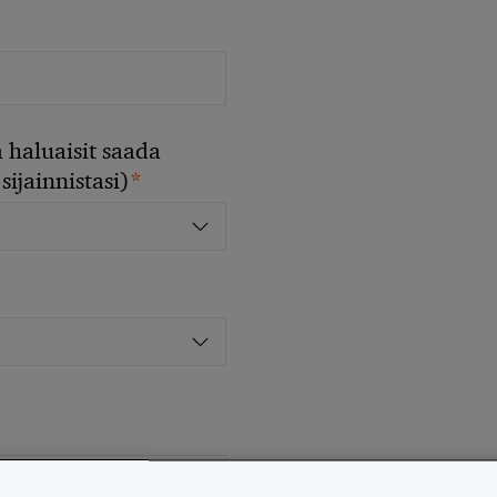
 haluaisit saada
*
sijainnistasi)