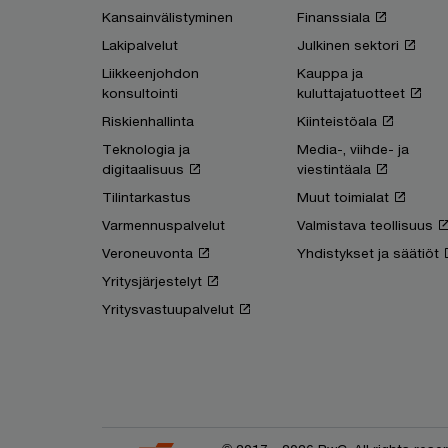
Kansainvälistyminen
Finanssiala
Lakipalvelut
Julkinen sektori
Liikkeenjohdon
Kauppa ja
konsultointi
kuluttajatuotteet
Riskienhallinta
Kiinteistöala
Teknologia ja
Media-, viihde- ja
digitaalisuus
viestintäala
Tilintarkastus
Muut toimialat
Varmennuspalvelut
Valmistava teollisuus
Veroneuvonta
Yhdistykset ja säätiöt
Yritysjärjestelyt
Yritysvastuupalvelut