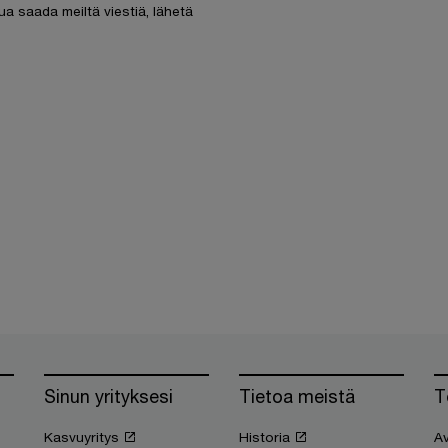
ua saada meiltä viestiä, lähetä
Sinun yrityksesi
Tietoa meistä
T
Kasvuyritys
Historia
Av