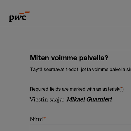
Skip
Skip
to
to
content
footer
Miten voimme palvella?
Täytä seuraavat tiedot, jotta voimme palvella s
Required fields are marked with an asterisk(
*
)
Viestin saaja:
Mikael Guarnieri
*
Nimi