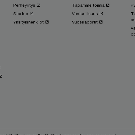
Perheyritys
Tapamme toimia
P
Startup
Vastuullisuus
T
as
Yksityishenkilöt
Vuosiraportit
Va
op