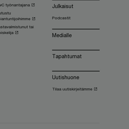
wC työnantajana
Julkaisut
utustu
Podcastit
iantuntijoihimme
stavalmistunut tai
iskelija
Medialle
Tapahtumat
Uutishuone
Tilaa uutiskirjeitämme