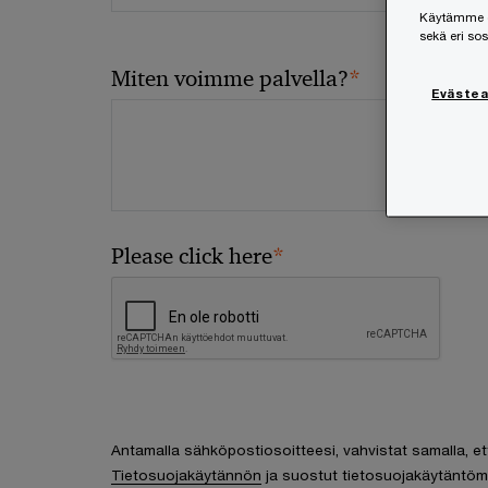
Käytämme ev
sekä eri so
*
Miten voimme palvella?
Eväste
*
Please click here
Antamalla sähköpostiosoitteesi, vahvistat samalla, et
Tietosuojakäytännön
ja suostut tietosuojakäytäntöm