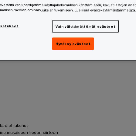
ästeitä verkkosivujemme käyttäjäkokemuksen kehittämiseen, kävijätilastojen ana
siaalisen median ominaisuuksien tukemiseen. Lue lisää evästekäytänteistämme
link
asetukset
Vain välttämättömät evästeet
Hyväksy evästeet
tä olet lukenut
me mukaiseen tiedon siirtoon