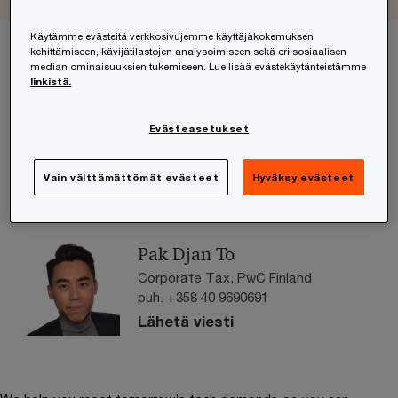
Käytämme evästeitä verkkosivujemme käyttäjäkokemuksen
kehittämiseen, kävijätilastojen analysoimiseen sekä eri sosiaalisen
median ominaisuuksien tukemiseen. Lue lisää evästekäytänteistämme
Ota yhteyttä
linkistä.
Matti Pennanen
Evästeasetukset
Partner, Tax Services, PwC
Finland
Vain välttämättömät evästeet
Hyväksy evästeet
puh. +358 (0)20 787 7743
Lähetä viesti
Pak Djan To
Corporate Tax, PwC Finland
puh. +358 40 9690691
Lähetä viesti