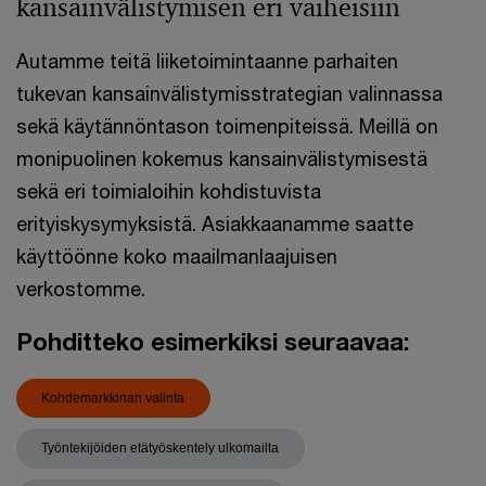
kansainvälistymisen eri vaiheisiin
Autamme teitä liiketoimintaanne parhaiten
tukevan kansainvälistymisstrategian valinnassa
sekä käytännöntason toimenpiteissä. Meillä on
monipuolinen kokemus kansainvälistymisestä
sekä eri toimialoihin kohdistuvista
erityiskysymyksistä. Asiakkaanamme saatte
käyttöönne koko maailmanlaajuisen
verkostomme.
Pohditteko esimerkiksi seuraavaa:
Kohdemarkkinan valinta
Työntekijöiden etätyöskentely ulkomailta