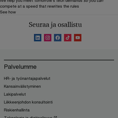
We help you meet tomorrow’s tech demands
so you can
compete at a speed that rewrites the rules
See how
Seuraa ja osallistu
Palvelumme
HR- ja työnantajapalvelut
Kansainvälistyminen
Lakipalvelut
Liikkeenjohdon konsultointi
Riskienhallinta
Teknologia ja digitaalisuus