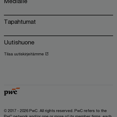
Medialle
Tapahtumat
Uutishuone
Tilaa uutiskirjeitämme
© 2017 - 2026 PwC. All rights reserved. PwC refers to the
PwC network and/or one or more of its member firms, each