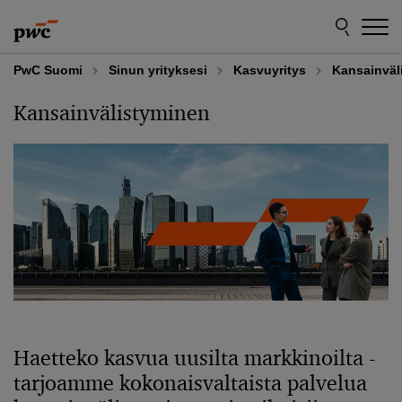
Skip
Skip
to
to
content
footer
PwC Suomi
Sinun yrityksesi
Kasvuyritys
Kansainväl
Kansainvälistyminen
Haetteko kasvua uusilta markkinoilta -
tarjoamme kokonaisvaltaista palvelua