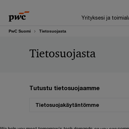
Skip
Skip
to
to
Yrityksesi ja toimial
content
footer
PwC Suomi
Tietosuojasta
Tietosuojasta
Tutustu tietosuojaamme
Tietosuojakäytäntömme
We help you meet tomorrow’s tech demands
so you can
compe