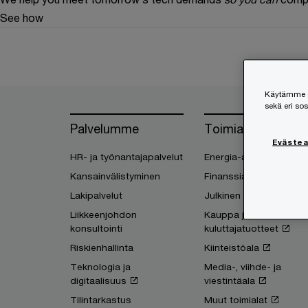
See how
Käytämme ev
sekä eri so
Palvelumme
Toimialasi
Eväste
HR- ja työnantajapalvelut
Energia-ala
Kansainvälistyminen
Finanssiala
Lakipalvelut
Julkinen sektori
Liikkeenjohdon
Kauppa ja
konsultointi
kuluttajatuotteet
Riskienhallinta
Kiinteistöala
Teknologia ja
Media-, viihde- ja
digitaalisuus
viestintäala
Tilintarkastus
Muut toimialat