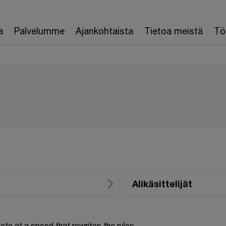
a
Palvelumme
Ajankohtaista
Tietoa meistä
Töi
Alikäsittelijät
te at a speed that rewrites the rules