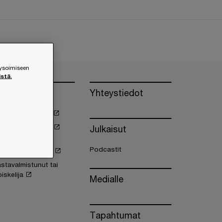
lysoimiseen
istä.
öihin PwC:lle
Yhteystiedot
oimet työpaikat
wC työnantajana
Julkaisut
utustu
Podcastit
iantuntijoihimme
stavalmistunut tai
iskelija
Medialle
Tapahtumat