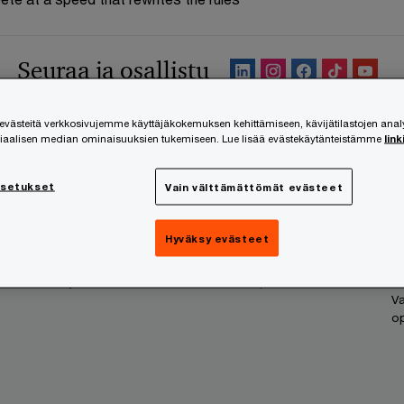
Seuraa ja osallistu
ästeitä verkkosivujemme käyttäjäkokemuksen kehittämiseen, kävijätilastojen ana
siaalisen median ominaisuuksien tukemiseen. Lue lisää evästekäytänteistämme
link
Sinun yrityksesi
Tietoa meistä
T
asetukset
Vain välttämättömät evästeet
Kasvuyritys
Historia
Av
Perheyritys
Tapamme toimia
P
Hyväksy evästeet
Startup
Vastuullisuus
T
as
Yksityishenkilöt
Vuosiraportit
Va
op