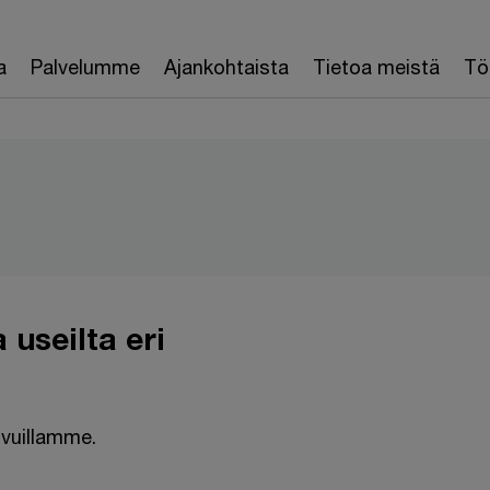
a
Palvelumme
Ajankohtaista
Tietoa meistä
Töi
useilta eri
ivuillamme.