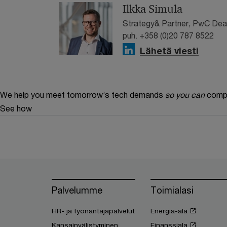
Ilkka Simula
Strategy& Partner, PwC Dea
puh. +358 (0)20 787 8522
Lähetä viesti
We help you meet tomorrow’s tech demands
so you can
compe
See how
Palvelumme
Toimialasi
HR- ja työnantajapalvelut
Energia-ala
Kansainvälistyminen
Finanssiala