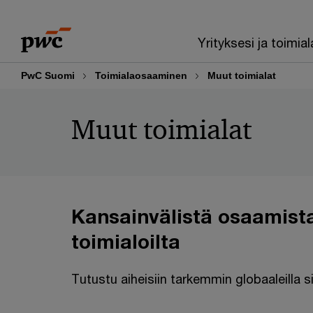
Skip
Skip
to
to
Yrityksesi ja toimial
content
footer
PwC Suomi
Toimialaosaaminen
Muut toimialat
Muut toimialat
Kansainvälistä osaamista 
toimialoilta
Tutustu aiheisiin tarkemmin globaaleilla s