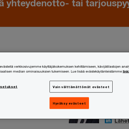
ä yhteydenotto- tai tarjouspy
Panu Vä
ästeitä verkkosivujemme käyttäjäkokemuksen kehittämiseen, kävijätilastojen ana
nland
Partner, As
siaalisen median ominaisuuksien tukemiseen. Lue lisää evästekäytänteistämme
link
puh. +358 (
Lähetä vi
asetukset
Vain välttämättömät evästeet
Jari Lap
Hyväksy evästeet
wC Finland
Partner, Pr
puh. +358 (
Lähet