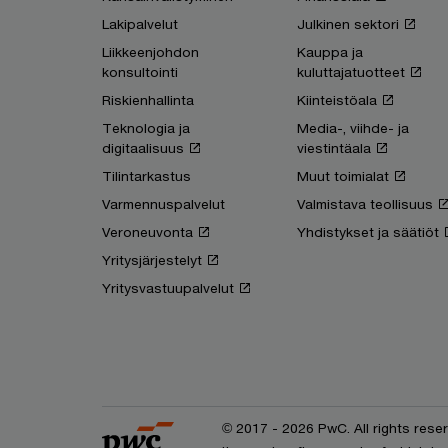
Lakipalvelut
Julkinen sektori
Liikkeenjohdon
Kauppa ja
konsultointi
kuluttajatuotteet
Riskienhallinta
Kiinteistöala
Teknologia ja
Media-, viihde- ja
digitaalisuus
viestintäala
Tilintarkastus
Muut toimialat
Varmennuspalvelut
Valmistava teollisuus
Veroneuvonta
Yhdistykset ja säätiöt
Yritysjärjestelyt
Yritysvastuupalvelut
© 2017 - 2026 PwC. All rights res