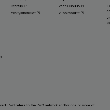
Startup
Vastuullisuus
T
as
Yksityishenkilöt
Vuosiraportit
Va
op
erved. PwC refers to the PwC network and/or one or more of