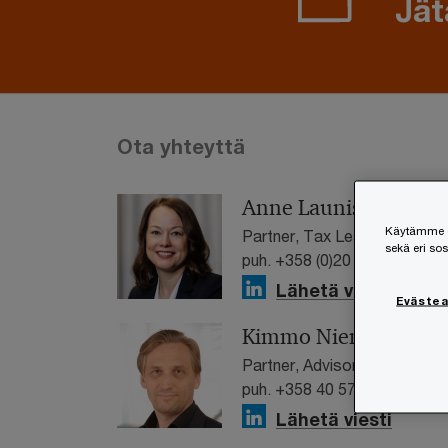
Jät
Ota yhteyttä
Anne Launis
Käytämme ev
Partner, Tax Leader, PwC Fi
sekä eri so
puh. +358 (0)20 787 8017
Lähetä viesti
Eväste
Kimmo Nieminen
Partner, Advisory Leader, P
puh. +358 40 578 0377
Lähetä viesti