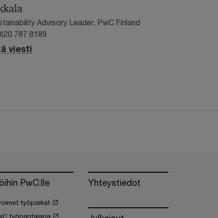
kkala
stainability Advisory Leader, PwC Finland
0)20 787 8189
ä viesti
öihin PwC:lle
Yhteystiedot
oimet työpaikat
wC työnantajana