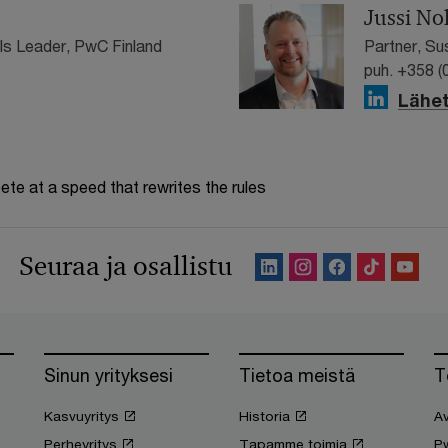
Jussi No
ls Leader, PwC Finland
Partner, Su
puh. +358 (
Lähet
te at a speed that rewrites the rules
Seuraa ja osallistu
Sinun yrityksesi
Tietoa meistä
T
Kasvuyritys
Historia
Av
Perheyritys
Tapamme toimia
P