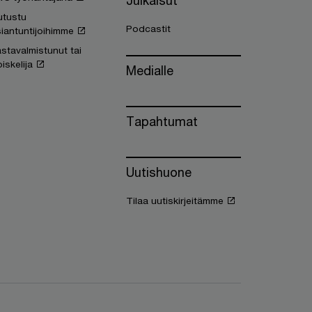
Julkaisut
utustu
Podcastit
iantuntijoihimme
stavalmistunut tai
iskelija
Medialle
Tapahtumat
Uutishuone
Tilaa uutiskirjeitämme