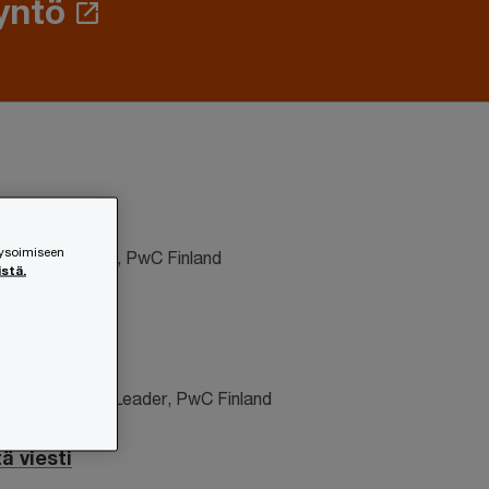
yntö
nskä
lysoimiseen
surance Leader, PwC Finland
istä.
0)20 787 7576
esti
palainen
ivate Business Leader, PwC Finland
0)20 787 7499
ä viesti