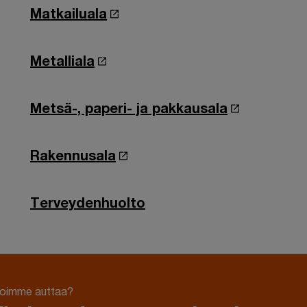
Matkailuala
Metalliala
Metsä-, paperi- ja pakkausala
Rakennusala
Terveydenhuolto
voimme auttaa?