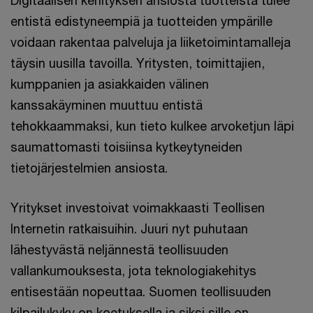
Digitaalisen kehityksen ansiosta tuotteista tulee
entistä edistyneempiä ja tuotteiden ympärille
voidaan rakentaa palveluja ja liiketoimintamalleja
täysin uusilla tavoilla. Yritysten, toimittajien,
kumppanien ja asiakkaiden välinen
kanssakäyminen muuttuu entistä
tehokkaammaksi, kun tieto kulkee arvoketjun läpi
saumattomasti toisiinsa kytkeytyneiden
tietojärjestelmien ansiosta.
Yritykset investoivat voimakkaasti Teollisen
Internetin ratkaisuihin. Juuri nyt puhutaan
lähestyvästä neljännestä teollisuuden
vallankumouksesta, jota teknologiakehitys
entisestään nopeuttaa. Suomen teollisuuden
kilpailukyky on koetuksella ja siksi sille on