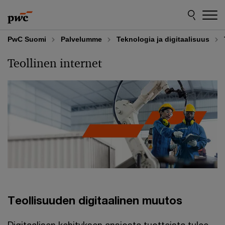
Skip
Skip
to
to
content
footer
PwC Suomi
Palvelumme
Teknologia ja digitaalisuus
Teollinen internet
Teollisuuden digitaalinen muutos