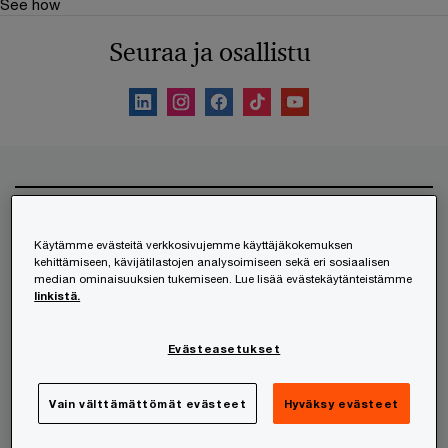
See how
Seuraa ja osallistu
Palvelumme
Käytämme evästeitä verkkosivujemme käyttäjäkokemuksen
HR- ja työnantajapalvelut
kehittämiseen, kävijätilastojen analysoimiseen sekä eri sosiaalisen
median ominaisuuksien tukemiseen. Lue lisää evästekäytänteistämme
Kansainvälistyminen
linkistä.
Lakipalvelut
Liikkeenjohdon konsultointi
Evästeasetukset
Riskienhallinta
Vain välttämättömät evästeet
Hyväksy evästeet
Teknologia ja digitaalisuus
Tilintarkastus