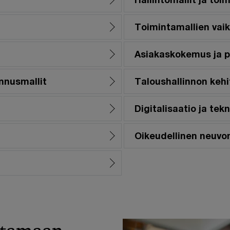
Toimintamallien vaik
Asiakaskokemus ja p
nnusmallit
Taloushallinnon keh
Digitalisaatio ja tek
Oikeudellinen neuvo