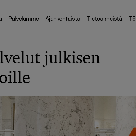
a
Palvelumme
Ajankohtaista
Tietoa meistä
Töi
lvelut julkisen
oille