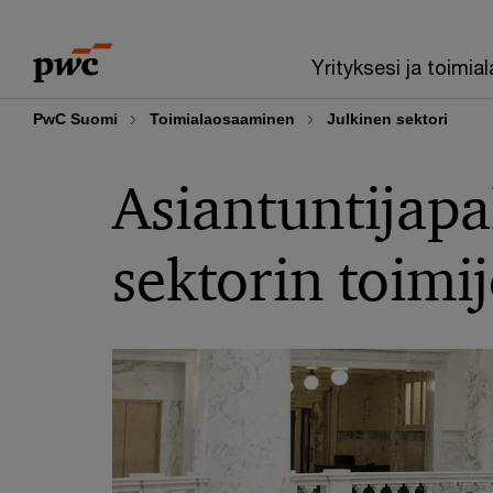
Skip
Skip
to
to
Yrityksesi ja toimial
content
footer
PwC Suomi
Toimialaosaaminen
Julkinen sektori
Asiantuntijapa
sektorin toimij