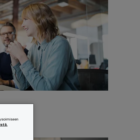
lysoimiseen
istä.