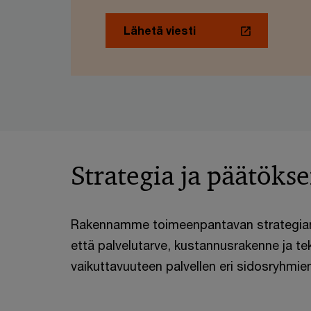
Lähetä viesti
Strategia ja päätöks
Rakennamme toimeenpantavan strategian
että palvelutarve, kustannusrakenne ja te
vaikuttavuuteen palvellen eri sidosryhmien