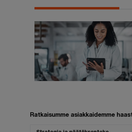
Ratkaisumme asiakkaidemme haaste
Strategia ja päätöksenteko