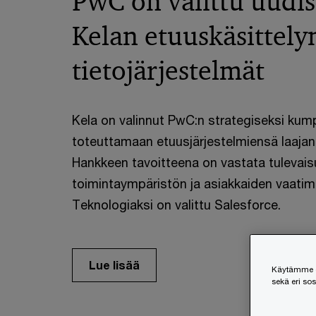
PwC on valittu uudi
Kelan etuuskäsittely
tietojärjestelmät
Kela on valinnut PwC:n strategiseksi ku
toteuttamaan etuusjärjestelmiensä laajan
Hankkeen tavoitteena on vastata tulevais
toimintaympäristön ja asiakkaiden vaatimu
Teknologiaksi on valittu Salesforce.
Lue lisää
Käytämme ev
sekä eri so