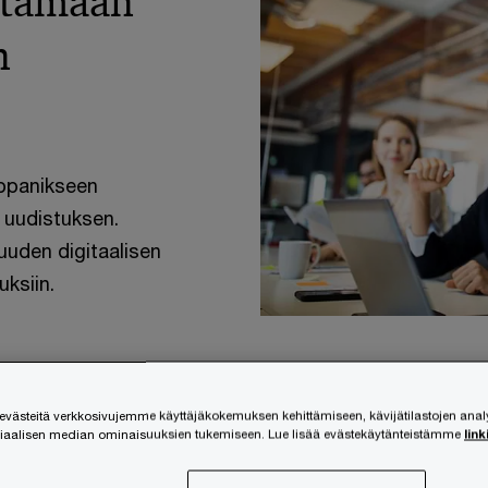
stamaan
n
mppanikseen
 uudistuksen.
uuden digitaalisen
ksiin.
ästeitä verkkosivujemme käyttäjäkokemuksen kehittämiseen, kävijätilastojen ana
siaalisen median ominaisuuksien tukemiseen. Lue lisää evästekäytänteistämme
link