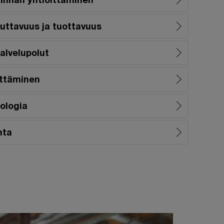
uttavuus ja tuottavuus
alvelupolut
ittäminen
nologia
nta