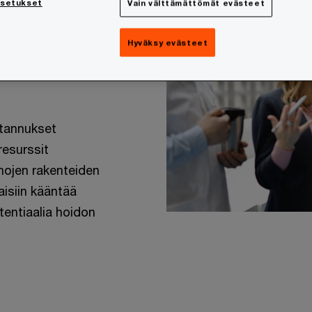
uolto
asetukset
Vain välttämättömät evästeet
uomen
Hyväksy evästeet
stannukset
resurssit
nhojen rakenteiden
aisiin kääntää
tentiaalia hoidon