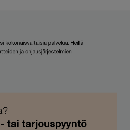
i kokonaisvaltaisia palvelua. Heillä
atteiden ja ohjausjärjestelmien
a?
- tai tarjouspyyntö