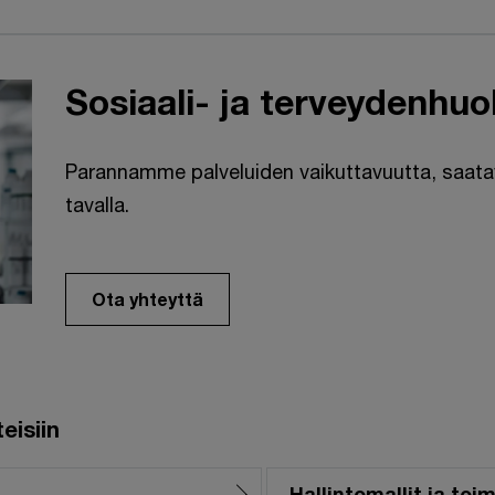
Sosiaali- ja terveydenhuo
Parannamme palveluiden vaikuttavuutta, saata
tavalla.
Ota yhteyttä
isiin
Hallintomallit ja to