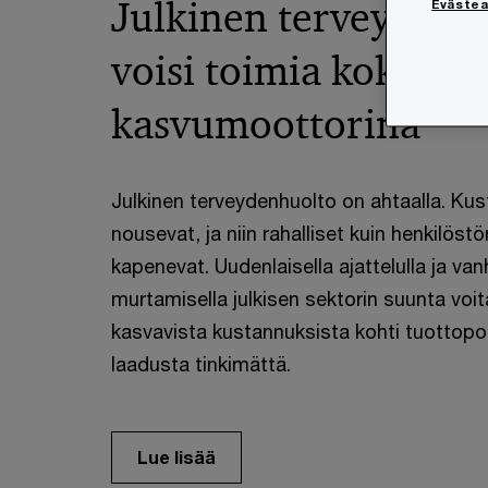
Julkinen terveydenh
Eväste
voisi toimia koko S
kasvumoottorina
Julkinen terveydenhuolto on ahtaalla. Ku
nousevat, ja niin rahalliset kuin henkilöstö
kapenevat. Uudenlaisella ajattelulla ja va
murtamisella julkisen sektorin suunta voit
kasvavista kustannuksista kohti tuottopo
laadusta tinkimättä.
Lue lisää