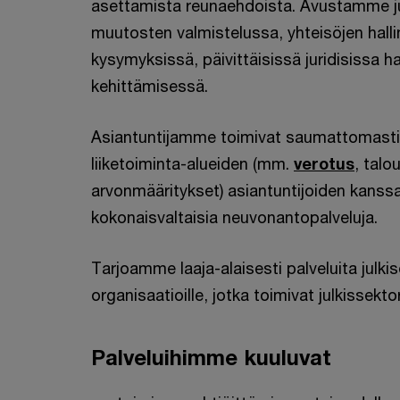
asettamista reunaehdoista. Avustamme jul
muutosten valmistelussa, yhteisöjen hallinn
kysymyksissä, päivittäisissä juridisissa 
kehittämisessä.
Asiantuntijamme toimivat saumattomasti
liiketoiminta-alueiden (mm.
verotus
, talo
arvonmääritykset) asiantuntijoiden kanssa 
kokonaisvaltaisia neuvonantopalveluja.
Tarjoamme laaja-alaisesti palveluita julkis
organisaatioille, jotka toimivat julkissekto
Palveluihimme kuuluvat