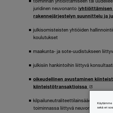
toiminnan yhtiöittämiseen tai uudelleen
juridinen neuvonanto (
yhtiöittämisen
rakennejärjestelyn suunnittelu ja 
julkisomisteisten yhtiöiden hallinnointi
koulutukset
maakunta- ja sote-uudistukseen liitty
julkisiin hankintoihin liittyvä konsultaa
oikeudellinen avustaminen kiinteis
kiinteistötransaktioissa
kilpailuneutraliteettilainsäädännön hu
Käytämme ev
toiminnassa liittyvä neuvonta
sekä eri so