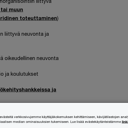
organisointiin liittyvä
 tai muun
juridinen toteuttaminen
)
in liittyvä neuvonta ja
vä oikeudellinen neuvonta
tio ja koulutukset
tökehityshankkeissa ja
omioimiseen julkisen sektorin
ästeitä verkkosivujemme käyttäjäkokemuksen kehittämiseen, kävijätilastojen ana
siaalisen median ominaisuuksien tukemiseen. Lue lisää evästekäytänteistämme
link