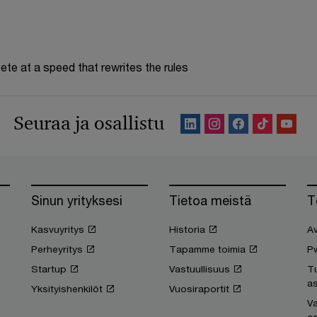
te at a speed that rewrites the rules
Seuraa ja osallistu
Sinun yrityksesi
Tietoa meistä
T
Kasvuyritys
Historia
Av
Perheyritys
Tapamme toimia
P
Startup
Vastuullisuus
T
as
Yksityishenkilöt
Vuosiraportit
Va