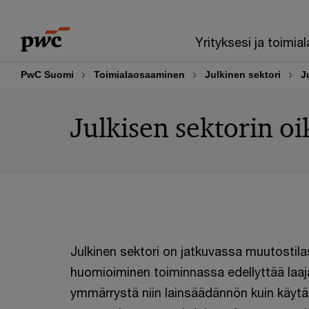
Skip
Skip
to
to
Yrityksesi ja toimial
content
footer
PwC Suomi
Toimialaosaaminen
Julkinen sektori
J
Julkisen sektorin o
Julkinen sektori on jatkuvassa muutostil
huomioiminen toiminnassa edellyttää laaj
ymmärrystä niin lainsäädännön kuin käyt