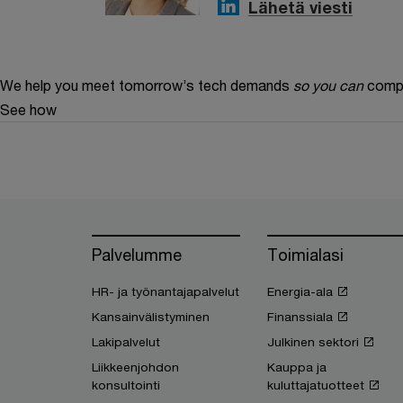
Lähetä viesti
We help you meet tomorrow’s tech demands
so you can
compe
See how
Palvelumme
Toimialasi
HR- ja työnantajapalvelut
Energia-ala
Kansainvälistyminen
Finanssiala
Lakipalvelut
Julkinen sektori
Liikkeenjohdon
Kauppa ja
konsultointi
kuluttajatuotteet