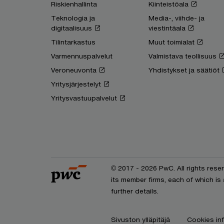
Riskienhallinta
Kiinteistöala
Teknologia ja
Media-, viihde- ja
digitaalisuus
viestintäala
Tilintarkastus
Muut toimialat
Varmennuspalvelut
Valmistava teollisuus
Veroneuvonta
Yhdistykset ja säätiöt
Yritysjärjestelyt
Yritysvastuupalvelut
© 2017 - 2026 PwC. All rights res
its member firms, each of which is
further details.
Sivuston ylläpitäjä
Cookies in