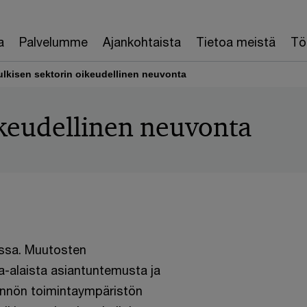
a
Palvelumme
Ajankohtaista
Tietoa meistä
Töi
ulkisen sektorin oikeudellinen neuvonta
ikeudellinen neuvonta
assa. Muutosten
a-alaista asiantuntemusta ja
ännön toimintaympäristön