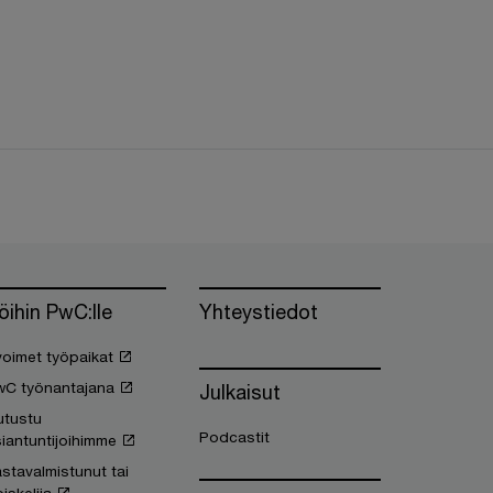
öihin PwC:lle
Yhteystiedot
oimet työpaikat
wC työnantajana
Julkaisut
utustu
Podcastit
iantuntijoihimme
stavalmistunut tai