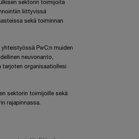
kisen sektorin toimijoita
ointiin liittyvissä
haasteissa sekä toiminnan
 yhteistyössä PwC:n muiden
udellinen neuvonanto,
tarjoten organisaatiollesi
en sektorin toimijoille sekä
rin rajapinnassa.