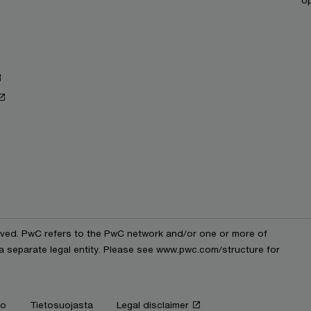
op
erved. PwC refers to the PwC network and/or one or more of
 a separate legal entity. Please see www.pwc.com/structure for
fo
Tietosuojasta
Legal disclaimer