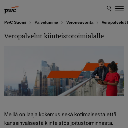
Skip
Skip
to
to
content
footer
PwC Suomi
Palvelumme
Veroneuvonta
Veropalvelut k
Veropalvelut kiinteistötoimialalle
Meillä on laaja kokemus sekä kotimaisesta että
kansainvälisestä kiinteistösijoitustoiminnasta.