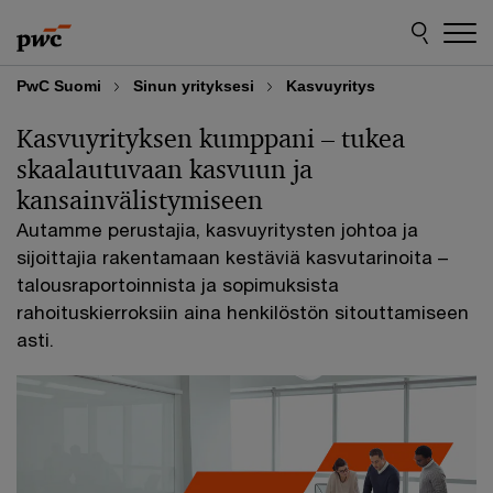
Skip
Skip
to
to
content
footer
PwC Suomi
Sinun yrityksesi
Kasvuyritys
Kasvuyrityksen kumppani – tukea
skaalautuvaan kasvuun ja
kansainvälistymiseen
Autamme perustajia, kasvuyritysten johtoa ja
sijoittajia rakentamaan kestäviä kasvutarinoita –
talousraportoinnista ja sopimuksista
rahoituskierroksiin aina henkilöstön sitouttamiseen
asti.