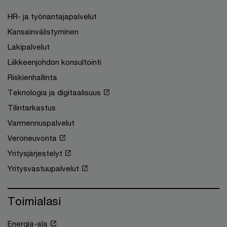
HR- ja työnantajapalvelut
Kansainvälistyminen
Lakipalvelut
Liikkeenjohdon konsultointi
Riskienhallinta
Teknologia ja digitaalisuus
Tilintarkastus
Varmennuspalvelut
Veroneuvonta
Yritysjärjestelyt
Yritysvastuupalvelut
Toimialasi
Energia-ala