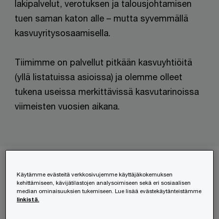
lakipalvelut, verotuksen ja talousjohtamisen
tuen saman katon alle – mutta syvemmällä
kasvuyritysosaamisella.
Tiimimme on palvellut pitkään kasvuyhtiöitä
(yllä listatuissa asioissa) ja olemme olleet
tukena useissa merkittävissä kasvutarinoissa
viimeisten vuosien aikana.
Rakennetaan kasvun seuraava vaihe
yhdessä
Käytämme evästeitä verkkosivujemme käyttäjäkokemuksen
kehittämiseen, kävijätilastojen analysoimiseen sekä eri sosiaalisen
median ominaisuuksien tukemiseen. Lue lisää evästekäytänteistämme
linkistä.
Tiimimme on valmiina auttamaan yritystäsi