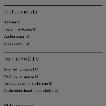
Tietoa meistä
Historia
Tapamme toimia
Vastuullisuus
Vuosiraportit
Töihin PwC:lle
Avoimet työpaikat
PwC työnantajana
Tutustu asiantuntijoihimme
Vastavalmistunut tai opiskelija
Yhteystiedot