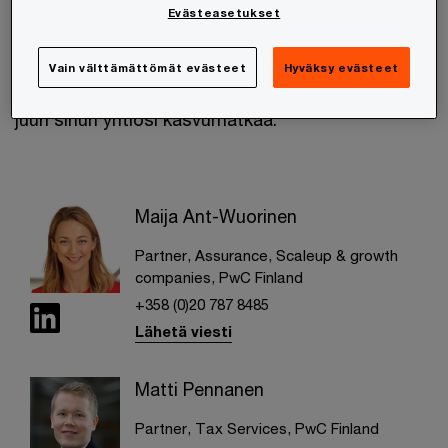
skaalautuvan kasvun ja kansainvälistymisen
Evästeasetukset
teemoissa.
Vain välttämättömät evästeet
Hyväksy evästeet
Ota yhteyttä ja selvitetään, miten voimme tukea
juuri sinun yhtiösi kasvumatkaa.
Maija Ant-Wuorinen
Partner, Assurance, Scaleup & growth
companies, PwC Finland
+358 (0)20 787 8485
Lähetä viesti
Matti Pennanen
Partner, Tax Services, PwC Finland