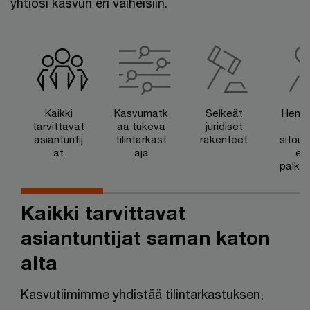
yhtiösi kasvun eri vaiheisiin.
Kaikki
Kasvumatk
Selkeät
Henki
tarvittavat
aa tukeva
juridiset
n
asiantuntij
tilintarkast
rakenteet
sitout
at
aja
en 
palkit
e
Kaikki tarvittavat
asiantuntijat saman katon
alta
Kasvutiimimme yhdistää tilintarkastuksen,