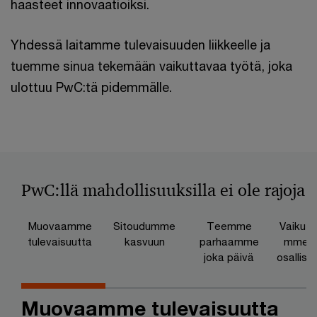
haasteet innovaatioiksi.
Yhdessä laitamme tulevaisuuden liikkeelle ja
tuemme sinua tekemään vaikuttavaa työtä, joka
ulottuu PwC:tä pidemmälle.
PwC:llä mahdollisuuksilla ei ole rajoja
Muovaamme
Sitoudumme
Teemme
Vaikutt
tulevaisuutta
kasvuun
parhaamme
mme s
joka päivä
osallist
a
Muovaamme tulevaisuutta