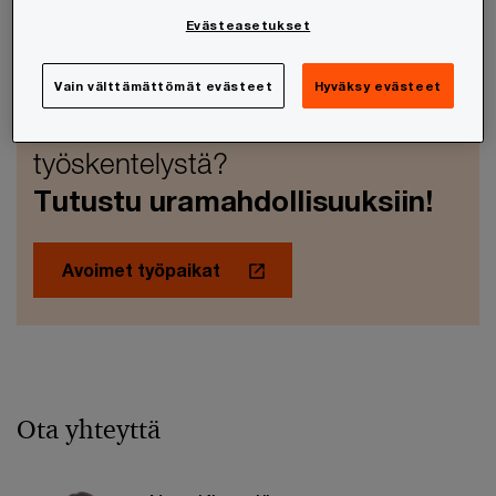
ollaksemme hakijoille houkutteleva työnantaja.
Evästeasetukset
Vain välttämättömät evästeet
Hyväksy evästeet
Kiinnostuitko PwC:llä
työskentelystä?
Tutustu uramahdollisuuksiin!
Avoimet työpaikat
Ota yhteyttä