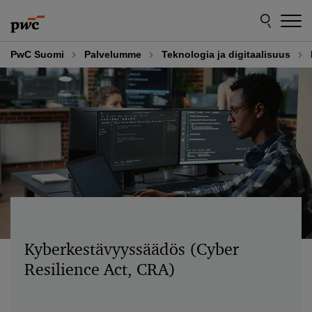
Skip
Skip
to
to
content
footer
PwC Suomi
Palvelumme
Teknologia ja digitaalisuus
Kyberkestävyyssäädös (Cyber
Resilience Act, CRA)