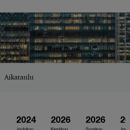
Aikataulu
2024
2026
2026
2
Joulukuu
Kesäkuu
Syyskuu
Joul