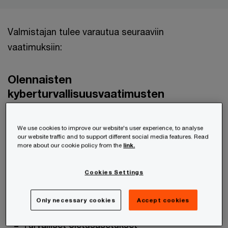
Valmistajan tulee varautua seuraaviin
vaatimuksiin:
Olennaisten
kyberturvallisuusvaatimusten
täyttäminen
We use cookies to improve our website's user experience, to analyse
Tuotteen on täytettävä riskiperusteisesti
our website traffic and to support different social media features. Read
more about our cookie policy from the
link.
olennaiset vaatimukset, esimerkiksi:
Cookies Settings
Tuote ei saa sisältää tunnettuja
haavoittuvuuksia
Only necessary cookies
Accept cookies
Turvalliset oletusasetukset