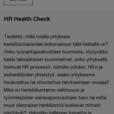
HR Health Check
Tiedätkö, millä tolalla yrityksesi
henkilöstöasioiden kokonaisuus tällä hetkellä on?
Onko työnantajavelvoitteet huomioitu, löytyvätkö
kaikki lakisääteiset suunnitelmat, onko yrityksellä
toimivat HR-prosessit, toimiiko johdon, HR:n ja
esihenkilöiden yhteistyö, saako yrityksenne
houkuteltua tai sitoutettua tarvitsemiaan osaajia?
Mikä on henkilökuntanne vaihtuvuus ja
työntekijöiden sairauspoissaolojen taso tai miltä
muut olennaiset henkilöstöä koskevat mittarit
näyttävät? Haluatko hallinnan tunnetta ja