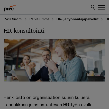
Skip
Skip
to
to
content
footer
PwC Suomi
Palvelumme
HR- ja työnantajapalvelut
H
HR-konsultointi
Henkilöstö on organisaation suurin kuluerä.
Laadukkaan ja asiantuntevan HR-työn avulla