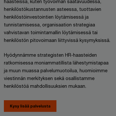
haasteissa, kuten työvoiman saatavuudessa,
henkilöstökustannusten asteessa, tuottavien
henkilöstöinvestointien löytämisessä ja
tunnistamisessa, organisaation strategiaa
vahvistavan toimintamallin löytämisessä tai
henkilöstön pitovoimaan liittyvissä kysymyksissä.
Hyödynnämme strategisten HR-haasteiden
ratkomisessa moniammatillista lähestymistapaa
ja muun muassa palvelumuotoilua, huomioimme
viestinnän merkityksen sekä osallistamme
henkilöstöä mahdollisuuksien mukaan.
Kysy lisää palvelusta