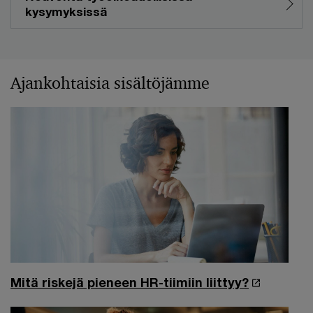
kysymyksissä
Ajankohtaisia sisältöjämme
Mitä riskejä pieneen HR-tiimiin liittyy?