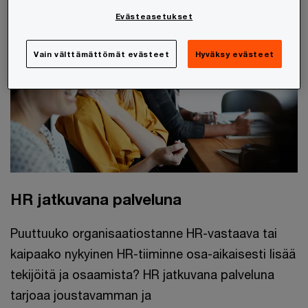
Evästeasetukset
Vain välttämättömät evästeet
Hyväksy evästeet
HR jatkuvana palveluna
Puuttuuko organisaatiostanne HR-vastaava tai
kaipaako nykyinen HR-tiiminne osa-aikaisesti lisää
tekijöitä ja osaamista? HR jatkuvana palveluna
tarjoaa joustavamman ja