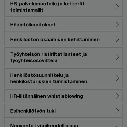
HR-palvelumuotoilu ja ketterät
toimintamallit
Häirintäilmoitukset
Henkilöstön osaamisen kehittäminen
Työyhteisön ristiriitatilanteet ja
työyhteisösovittelu
Henkilöstösuunnittelu ja
henkilöstöriskien tunnistaminen
HR-liitännäinen whistleblowing
Esihenkilötyön tuki
Neuvonta työoikeudellisissa