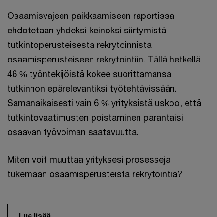
Osaamisvajeen paikkaamiseen raportissa
ehdotetaan yhdeksi keinoksi siirtymistä
tutkintoperusteisesta rekrytoinnista
osaamisperusteiseen rekrytointiin. Tällä hetkellä
46 % työntekijöistä kokee suorittamansa
tutkinnon epärelevantiksi työtehtävissään.
Samanaikaisesti vain 6 % yrityksistä uskoo, että
tutkintovaatimusten poistaminen parantaisi
osaavan työvoiman saatavuutta.
Miten voit muuttaa yrityksesi prosesseja
tukemaan osaamisperusteista rekrytointia?
Lue lisää