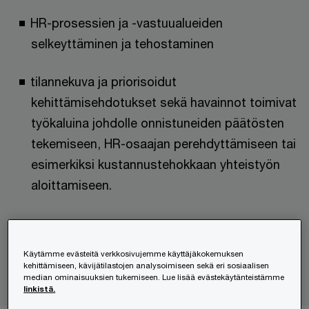
HR-prosessien ja -vastuualueiden
selkeyttäminen ja tehostaminen
tilannekuva ja priorisoidut
kehittämisehdotukset sekä havainnot toimivat
työkaluina johdolle onnistuneiden päätösten
tekemiseen, HR-osaajan perehdyttämiseen tai
esimerkiksi kustannustehokkaan yhteistyön
aloittamiseen.
Kysy lisää palvelusta
Käytämme evästeitä verkkosivujemme käyttäjäkokemuksen
kehittämiseen, kävijätilastojen analysoimiseen sekä eri sosiaalisen
median ominaisuuksien tukemiseen. Lue lisää evästekäytänteistämme
Palaa takaisin sivun yläosaan
linkistä.