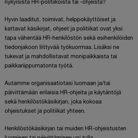
nykyisistä HR-politiikoista tai -ohjeista?
Hyvin laaditut, toimivat, helppokäyttöiset ja
kattavat käsikirjat, ohjeet ja politiikat ovat yksi
tapa vähentää HR-henkilöstön sekä esihenkilöiden
tiedonjakoon liittyvää työkuormaa. Lisäksi ne
tukevat ja mahdollistavat monipaikkaista tai
paikkariippumatonta työtä.
Autamme organisaatiotasi luomaan ja/tai
päivittämään erilaisia HR-ohjeita ja käytäntöjä
sekä henkilöstökäsikirjan, joka kokoaa
ohjeistukset ja politiikat yhteen.
Henkilöstökäsikirjan tai muiden HR-ohjeistusten
luominen tai päivittäminen voi tulla