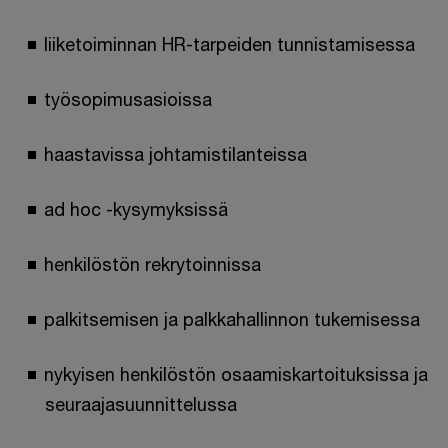
liiketoiminnan HR-tarpeiden tunnistamisessa
työsopimusasioissa
haastavissa johtamistilanteissa
ad hoc -kysymyksissä
henkilöstön rekrytoinnissa
palkitsemisen ja palkkahallinnon tukemisessa
nykyisen henkilöstön osaamiskartoituksissa ja
seuraajasuunnittelussa