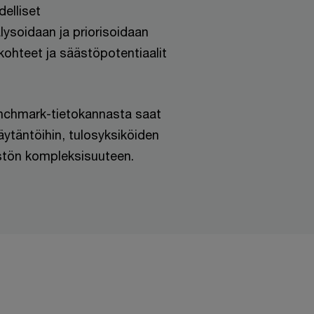
elliset
ysoidaan ja priorisoidaan
kohteet ja säästöpotentiaalit
nchmark-tietokannasta saat
käytäntöihin, tulosyksiköiden
istön kompleksisuuteen.