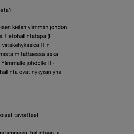
esta?
eisen kielen ylimmän johdon
vä Tietohallintatapa (IT
viitekehykseksi IT:n
umista mitattaessa sekä
 Ylimmälle johdolle IT-
allinta ovat nykyisin yhä
töiset tavoitteet
istamiseen, hallintaan ja