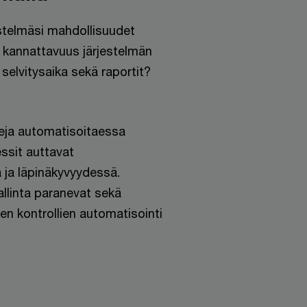
stelmäsi mahdollisuudet
 kannattavuus järjestelmän
selvitysaika sekä raportit?
leja automatisoitaessa
essit auttavat
 ja läpinäkyvyydessä.
allinta paranevat sekä
en kontrollien automatisointi