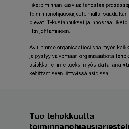
liiketoiminnan kasvua: tehostaa prosesse
toiminnanohjausjärjestelmällä, saada kuri
olevat IT-kustannukset ja innostaa liiket
IT:n johtamiseen.
Avullamme organisaatiosi saa myös kaikki 
ja pystyy valvomaan organisaatiota teho
asiakkaillemme tueksi myös
data-analyt
kehittämiseen liittyvissä asioissa.
Tuo tehokkuutta
toiminnanohjausjärjestel