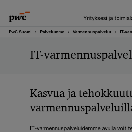
Skip
Skip
to
to
Yrityksesi ja toimial
content
footer
PwC Suomi
Palvelumme
Varmennuspalvelut
IT-va
IT-varmennuspalvel
Kasvua ja tehokkuutt
varmennuspalveluil
IT-varmennuspalveluidemme avulla voit t