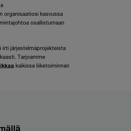
ja
in organisaatiosi kasvussa
oimintajohtoa osallistumaan
irti järjestelmäprojekteista
kkaasti. Tarjoamme
iikkaa
kaikissa liiketoiminnan
mällä