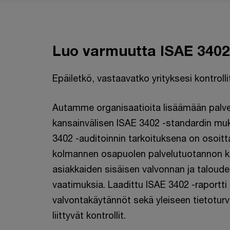
Luo varmuutta ISAE 3402 
Epäiletkö, vastaavatko yrityksesi kontroll
Autamme organisaatioita lisäämään palve
kansainvälisen ISAE 3402 -standardin muka
3402 -auditoinnin tarkoituksena on osoitta
kolmannen osapuolen palvelutuotannon ko
asiakkaiden sisäisen valvonnan ja taloudel
vaatimuksia. Laadittu ISAE 3402 -raportti
valvontakäytännöt sekä yleiseen tietoturva
liittyvät kontrollit.