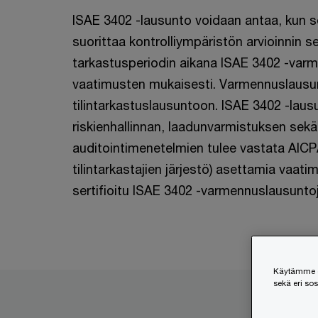
ISAE 3402 -lausunto voidaan antaa, kun se
suorittaa kontrolliympäristön arvioinnin s
tarkastusperiodin aikana ISAE 3402 -var
vaatimusten mukaisesti. Varmennuslausun
tilintarkastuslausuntoon. ISAE 3402 -laus
riskienhallinnan, laadunvarmistuksen sekä
auditointimenetelmien tulee vastata AICP
tilintarkastajien järjestö) asettamia vaa
sertifioitu ISAE 3402 -varmennuslausuntoj
Käytämme ev
sekä eri so