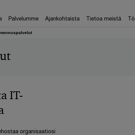
a
Palvelumme
Ajankohtaista
Tietoa meistä
Töi
rmennuspalvelut
ut
a IT-
la
ehostaa organisaatiosi