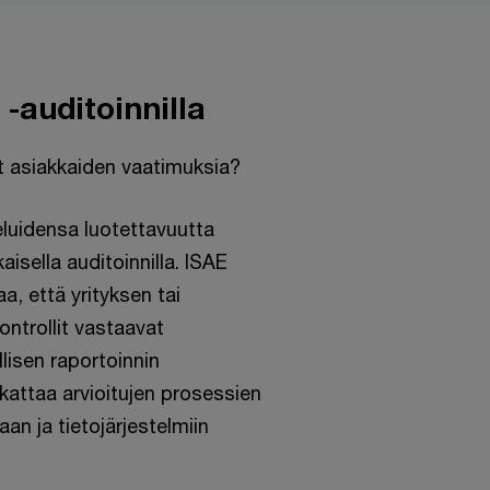
-auditoinnilla
it asiakkaiden vaatimuksia?
luidensa luotettavuutta
isella auditoinnilla. ISAE
a, että yrityksen tai
ntrollit vastaavat
lisen raportoinnin
 kattaa arvioitujen prosessien
an ja tietojärjestelmiin