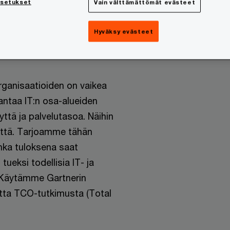
asetukset
Vain välttämättömät evästeet
oissa
Hyväksy evästeet
kustannukset ovat isot tai
rganisaatioiden on vaikea
rantaa IT:n osa-alueiden
ttä ja palvelutasoa. Näihin
yttä. Tarjoamme tähän
onka tuloksena saat
ueksi todellisia IT- ja
 Käytämme Gartnerin
tta TCO-tutkimusta (Total