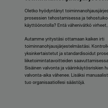
Oletko hyödyntänyt toiminnanohjausjärje
prosessien tehostamisessa ja tehostuiko
käyttöönotolla? Entä vähenivätkö virheet, 
Autamme yritystäsi ottamaan kaiken irti
toiminnanohjausjärjestelmästäsi. Kontrol
yksinkertaistetut ja standardisoidut pros
liiketoimintatavoitteiden saavuttamisessa
Sisäinen valvonta ja väärinkäytösriskien h
valvonta-aika vähenee. Lisäksi manuaalist
tuo organisaatiollesi säästöjä.