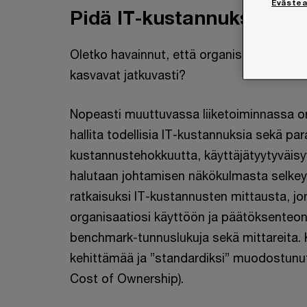
Eväste
Pidä IT-kustannukset ais
Oletko havainnut, että organisaatiosi IT-
kasvavat jatkuvasti?
Nopeasti muuttuvassa liiketoiminnassa o
hallita todellisia IT-kustannuksia sekä pa
kustannustehokkuutta, käyttäjätyytyväisyy
halutaan johtamisen näkökulmasta selke
ratkaisuksi IT-kustannusten mittausta, j
organisaatiosi käyttöön ja päätöksenteon t
benchmark-tunnuslukuja sekä mittareita.
kehittämää ja ”standardiksi” muodostunu
Cost of Ownership).