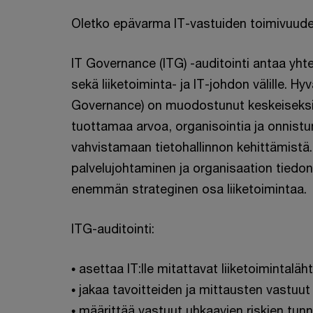
Oletko epävarma IT-vastuiden toimivuud
IT Governance (ITG) -auditointi antaa yht
sekä liiketoiminta- ja IT-johdon välille. Hy
Governance) on muodostunut keskeiseksi 
tuottamaa arvoa, organisointia ja onnist
vahvistamaan tietohallinnon kehittämistä.
palvelujohtaminen ja organisaation tiedonh
enemmän strateginen osa liiketoimintaa.
ITG-auditointi:
• asettaa IT:lle mitattavat liiketoimintaläh
• jakaa tavoitteiden ja mittausten vastuut
• määrittää vastuut uhkaavien riskien tunn