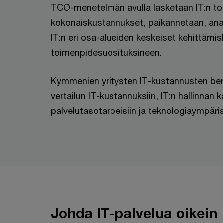
TCO-menetelmän avulla lasketaan IT:n tod
kokonaiskustannukset, paikannetaan, anal
IT:n eri osa-alueiden keskeiset kehittämis
toimenpidesuosituksineen.
Kymmenien yritysten IT-kustannusten be
vertailun IT-kustannuksiin, IT:n hallinnan 
palvelutasotarpeisiin ja teknologiaympär
Johda IT-palvelua oikein