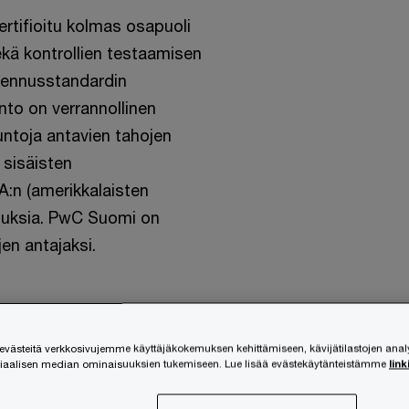
rtifioitu kolmas osapuoli
ekä kontrollien testaamisen
mennusstandardin
to on verrannollinen
untoja antavien tahojen
 sisäisten
A:n (amerikkalaisten
timuksia. PwC Suomi on
en antajaksi.
ästeitä verkkosivujemme käyttäjäkokemuksen kehittämiseen, kävijätilastojen ana
siaalisen median ominaisuuksien tukemiseen. Lue lisää evästekäytänteistämme
link