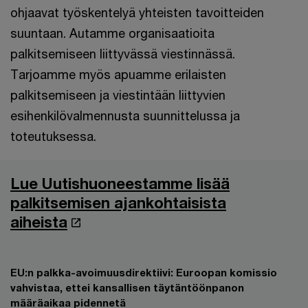
ohjaavat työskentelyä yhteisten tavoitteiden
suuntaan. Autamme organisaatioita
palkitsemiseen liittyvässä viestinnässä.
Tarjoamme myös apuamme erilaisten
palkitsemiseen ja viestintään liittyvien
esihenkilövalmennusta suunnittelussa ja
toteutuksessa.
Lue Uutishuoneestamme lisää
palkitsemisen ajankohtaisista
aiheista
EU:n palkka-avoimuusdirektiivi: Euroopan komissio
vahvistaa, ettei kansallisen täytäntöönpanon
määräaikaa pidennetä