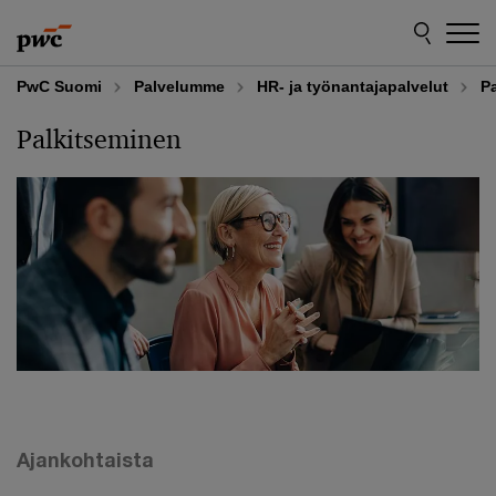
Skip
Skip
to
to
content
footer
PwC Suomi
Palvelumme
HR- ja työnantajapalvelut
P
Palkitseminen
Ajankohtaista