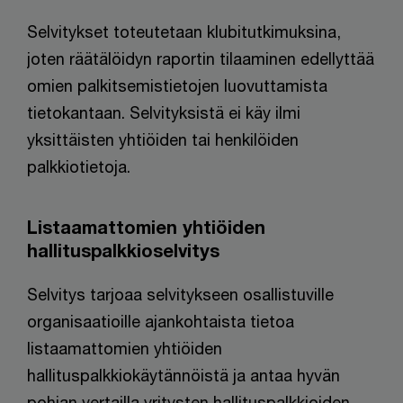
Selvitykset toteutetaan klubitutkimuksina,
joten räätälöidyn raportin tilaaminen edellyttää
omien palkitsemistietojen luovuttamista
tietokantaan. Selvityksistä ei käy ilmi
yksittäisten yhtiöiden tai henkilöiden
palkkiotietoja.
Listaamattomien yhtiöiden
hallituspalkkioselvitys
Selvitys tarjoaa selvitykseen osallistuville
organisaatioille ajankohtaista tietoa
listaamattomien yhtiöiden
hallituspalkkiokäytännöistä ja antaa hyvän
pohjan vertailla yritysten hallituspalkkioiden