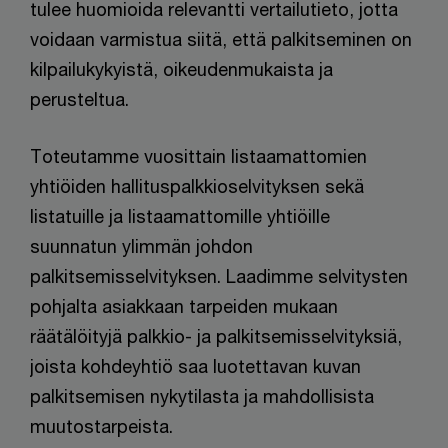
tulee huomioida relevantti vertailutieto, jotta
voidaan varmistua siitä, että palkitseminen on
kilpailukykyistä, oikeudenmukaista ja
perusteltua.
Toteutamme vuosittain listaamattomien
yhtiöiden hallituspalkkioselvityksen sekä
listatuille ja listaamattomille yhtiöille
suunnatun ylimmän johdon
palkitsemisselvityksen. Laadimme selvitysten
pohjalta asiakkaan tarpeiden mukaan
räätälöityjä palkkio- ja palkitsemisselvityksiä,
joista kohdeyhtiö saa luotettavan kuvan
palkitsemisen nykytilasta ja mahdollisista
muutostarpeista.