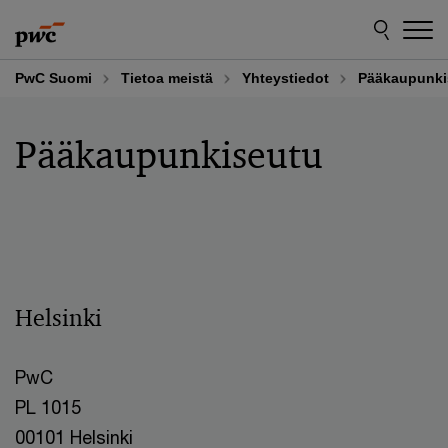
Skip
Skip
to
to
content
footer
PwC Suomi
Tietoa meistä
Yhteystiedot
Pääkaupunki
Pääkaupunkiseutu
Helsinki
PwC
PL 1015
00101 Helsinki