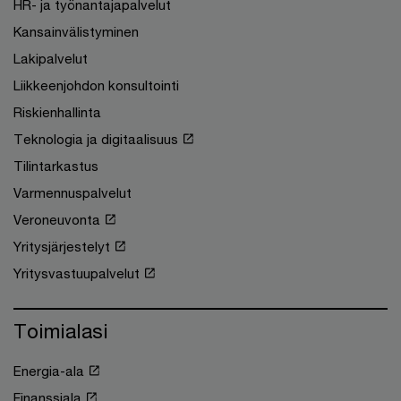
HR- ja työnantajapalvelut
Kansainvälistyminen
Lakipalvelut
Liikkeenjohdon konsultointi
Riskienhallinta
Teknologia ja digitaalisuus
Tilintarkastus
Varmennuspalvelut
Veroneuvonta
Yritysjärjestelyt
Yritysvastuupalvelut
Toimialasi
Energia-ala
Finanssiala