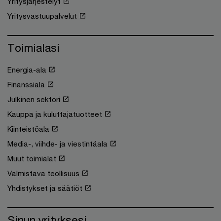
Yritysjärjestelyt
Yritysvastuupalvelut
Toimialasi
Energia-ala
Finanssiala
Julkinen sektori
Kauppa ja kuluttajatuotteet
Kiinteistöala
Media-, viihde- ja viestintäala
Muut toimialat
Valmistava teollisuus
Yhdistykset ja säätiöt
Sinun yrityksesi