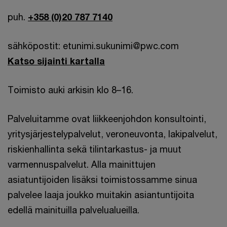
puh.
+358 (0)20 787 7140
sähköpostit: etunimi.sukunimi@pwc.com
Katso sijainti kartalla
Toimisto auki arkisin klo 8–16.
Palveluitamme ovat liikkeenjohdon konsultointi,
yritysjärjestelypalvelut, veroneuvonta, lakipalvelut,
riskienhallinta sekä tilintarkastus- ja muut
varmennuspalvelut. Alla mainittujen
asiatuntijoiden lisäksi toimistossamme sinua
palvelee laaja joukko muitakin asiantuntijoita
edellä mainituilla palvelualueilla.