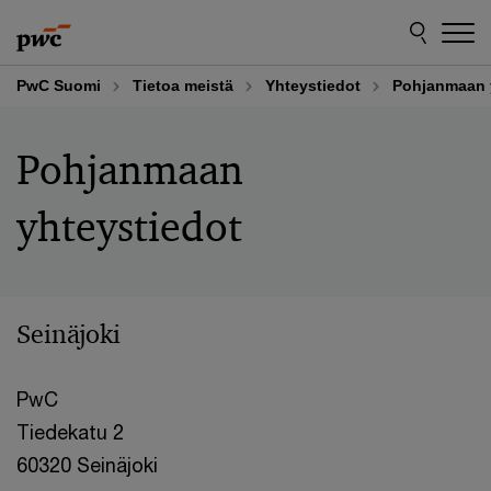
Skip
Skip
to
to
content
footer
PwC Suomi
Tietoa meistä
Yhteystiedot
Pohjanmaan 
Pohjanmaan
yhteystiedot
Seinäjoki
PwC
Tiedekatu 2
60320 Seinäjoki