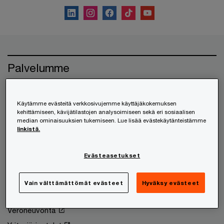
Palvelumme
HR- ja työnantajapalvelut
Käytämme evästeitä verkkosivujemme käyttäjäkokemuksen
Kansainvälistyminen
kehittämiseen, kävijätilastojen analysoimiseen sekä eri sosiaalisen
Lakipalvelut
median ominaisuuksien tukemiseen. Lue lisää evästekäytänteistämme
linkistä.
Liikkeenjohdon konsultointi
Riskienhallinta
Evästeasetukset
Teknologia ja digitaalisuus
Tilintarkastus
Vain välttämättömät evästeet
Hyväksy evästeet
Varmennuspalvelut
Veroneuvonta