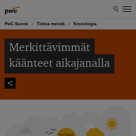
Skip
Skip
to
to
content
footer
PwC Suomi
Tietoa meistä
Kronologia
Merkittävimmät
käänteet aikajanalla