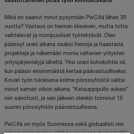
Mikä on saanut minut pysymään PwC:llä lähes 30
vuotta? Vastaus on hieman kliseinen, mutta totta:
vaihtelevat ja monipuoliset työtehtävät. Olen
päässyt urani aikana osaksi hienoja ja haastavia
projekteja ja näkemään monia valtavien yritysten
yritysjärjestelyjä läheltä. Yksi urani kohokohtia oli,
kun pääsin ensimmäistä kertaa päävastuulliseksi.
Kovan työn tuloksena kolme pörssiyhtiötä valitsi
minut saman viikon aikana. ”Ketsuppipullo aukesi”
niin sanotusti, ja sen jälkeen olenkin toiminut 15
suuren pörssiyhtiön päävastuullisena.
PwC:llä on myös Suomessa sekä globaalisti niin
erinomainen maine, että se on avannut aina kaikki