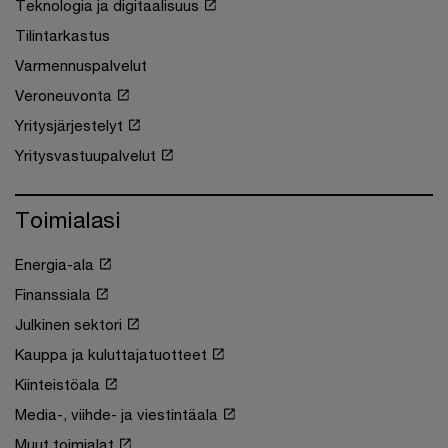
Teknologia ja digitaalisuus
Tilintarkastus
Varmennuspalvelut
Veroneuvonta
Yritysjärjestelyt
Yritysvastuupalvelut
Toimialasi
Energia-ala
Finanssiala
Julkinen sektori
Kauppa ja kuluttajatuotteet
Kiinteistöala
Media-, viihde- ja viestintäala
Muut toimialat