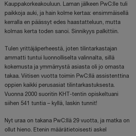
Kauppakorkeakouluun. Laman jälkeen PwC:lle tuli
paikkoja auki, ja hain kolme kertaa: ensimmäisellä
kerralla en päässyt edes haastatteluun, mutta
kolmas kerta toden sanoi. Sinnikyys palkittiin.
Tulen yrittäjäperheestä, joten tilintarkastajan
ammatti tuntui luonnolliselta valinnalta, sillä
kokemusta ja ymmärrystä asiasta oli jo omasta
takaa. Viitisen vuotta toimin PwC:llä assistenttina
oppien kaikki perusasiat tilintarkastuksesta.
Vuonna 2000 suoritin KHT-tentin opiskeltuani
siihen 541 tuntia – kyllä, laskin tunnit!
Nyt uraa on takana PwC:llä 29 vuotta, ja matka on
ollut hieno. Etenin määrätietoisesti askel