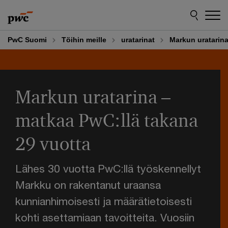
Skip
Skip
to
to
content
footer
PwC Suomi
Töihin meille
uratarinat
Markun uratarina
Markun uratarina –
matkaa PwC:llä takana
29 vuotta
Lähes 30 vuotta PwC:llä työskennellyt
Markku on rakentanut uraansa
kunnianhimoisesti ja määrätietoisesti
kohti asettamiaan tavoitteita. Vuosiin