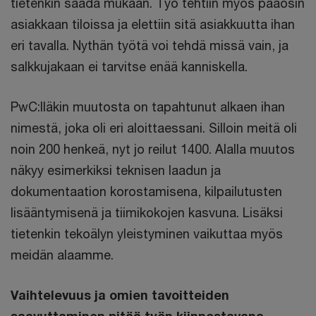
tietenkin saada mukaan. Työ tehtiin myös pääosin
asiakkaan tiloissa ja elettiin sitä asiakkuutta ihan
eri tavalla. Nythän työtä voi tehdä missä vain, ja
salkkujakaan ei tarvitse enää kanniskella.
PwC:lläkin muutosta on tapahtunut alkaen ihan
nimestä, joka oli eri aloittaessani. Silloin meitä oli
noin 200 henkeä, nyt jo reilut 1400. Alalla muutos
näkyy esimerkiksi teknisen laadun ja
dokumentaation korostamisena, kilpailutusten
lisääntymisenä ja tiimikokojen kasvuna. Lisäksi
tietenkin tekoälyn yleistyminen vaikuttaa myös
meidän alaamme.
Vaihtelevuus ja omien tavoitteiden
saavuttaminen pitää työn kiinnostavana