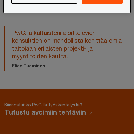
PwC:llä kaltaisteni aloittelevien
konsulttien on mahdollista kehittää omia
taitojaan erilaisten projekti- ja
myyntitöiden kautta.
Elias Tuominen
Kiinnostuitko PwC:llä työskentelystä?
Tutustu avoimiin tehtäviin