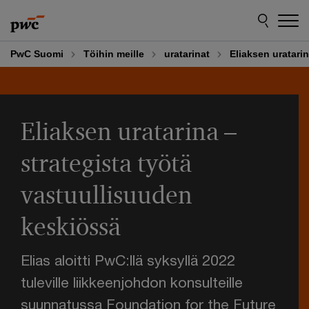
Skip
Skip
to
to
content
footer
PwC Suomi
Töihin meille
uratarinat
Eliaksen uratari
Eliaksen uratarina –
strategista työtä
vastuullisuuden
keskiössä
Elias aloitti PwC:llä syksyllä 2022
tuleville liikkeenjohdon konsulteille
suunnatussa Foundation for the Future