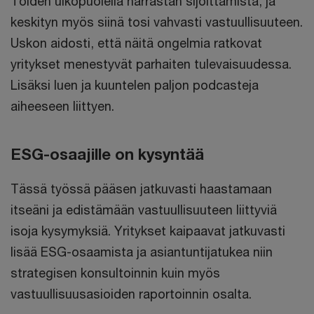
Töiden ulkopuolella harrastan sijoittamista, ja
keskityn myös siinä tosi vahvasti vastuullisuuteen.
Uskon aidosti, että näitä ongelmia ratkovat
yritykset menestyvät parhaiten tulevaisuudessa.
Lisäksi luen ja kuuntelen paljon podcasteja
aiheeseen liittyen.
ESG-osaajille on kysyntää
Tässä työssä pääsen jatkuvasti haastamaan
itseäni ja edistämään vastuullisuuteen liittyviä
isoja kysymyksiä. Yritykset kaipaavat jatkuvasti
lisää ESG-osaamista ja asiantuntijatukea niin
strategisen konsultoinnin kuin myös
vastuullisuusasioiden raportoinnin osalta.