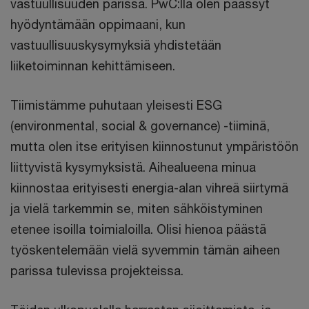
vastuullisuuden parissa. PwC:llä olen päässyt
hyödyntämään oppimaani, kun
vastuullisuuskysymyksiä yhdistetään
liiketoiminnan kehittämiseen.
Tiimistämme puhutaan yleisesti ESG
(environmental, social & governance) -tiiminä,
mutta olen itse erityisen kiinnostunut ympäristöön
liittyvistä kysymyksistä. Aihealueena minua
kiinnostaa erityisesti energia-alan vihreä siirtymä
ja vielä tarkemmin se, miten sähköistyminen
etenee isoilla toimialoilla. Olisi hienoa päästä
työskentelemään vielä syvemmin tämän aiheen
parissa tulevissa projekteissa.