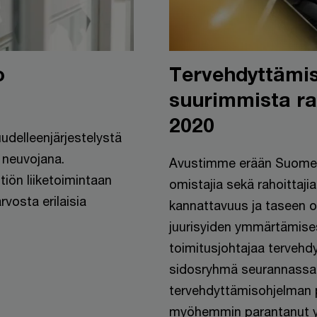
o
Tervehdyttämi
suurimmista ra
2020
delleenjärjestelystä
 neuvojana.
Avustimme erään Suomen
tiön liiketoimintaan
omistajia sekä rahoittaji
rvosta erilaisia
kannattavuus ja taseen o
juurisyiden ymmärtämise
toimitusjohtajaa terveh
sidosryhmä seurannassa j
tervehdyttämisohjelman 
myöhemmin parantanut yh