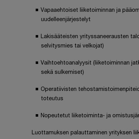
Vapaaehtoiset liiketoiminnan ja pääo
uudelleenjärjestelyt
Lakisääteisten yrityssaneerausten tal
selvitysmies tai velkojat)
Vaihtoehtoanalyysit (liiketoiminnan jat
sekä sulkemiset)
Operatiivisten tehostamistoimenpiteide
toteutus
Nopeutetut liiketoiminta- ja omistusjär
Luottamuksen palauttaminen yrityksen liik