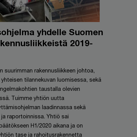
sohjelma yhdelle Suomen
kennusliikkeistä 2019-
 suurimman rakennusliikkeen johtoa,
a yhteisen tilannekuvan luomisessa, sekä
ngelmakohtien taustalla olevien
ssä. Tuimme yhtiön uutta
dyttämisohjelman laadinnassa sekä
a raportoinnissa. Yhtiö sai
päätökseen H1/2020 aikana ja on
tiön tase ja rahoitusrakennetta