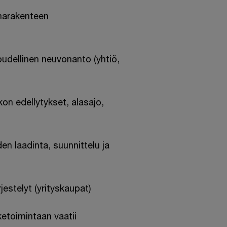
marakenteen
oudellinen neuvonanto (yhtiö,
kon edellytykset, alasajo,
n laadinta, suunnittelu ja
jestelyt (yrityskaupat)
etoimintaan vaatii