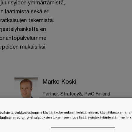
n juurisyiden ymmärtämistä,
 laatimista sekä eri
ratkaisujen tekemistä.
jestelyhanketta eri
uvonantopalvelumme
arpeiden mukaisiksi.
Marko Koski
Partner, Strategy&, PwC Finland
+358 400 773 894
Lähetä viesti
ästeitä verkkosivujemme käyttäjäkokemuksen kehittämiseen, kävijätilastojen ana
siaalisen median ominaisuuksien tukemiseen. Lue lisää evästekäytänteistämme
link