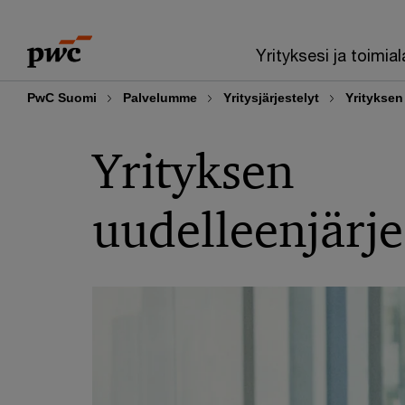
Skip
Skip
to
to
Yrityksesi ja toimial
content
footer
PwC Suomi
Palvelumme
Yritysjärjestelyt
Yrityksen
Yrityksen
uudelleenjärje