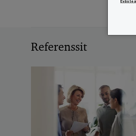
Eväste
Referenssit