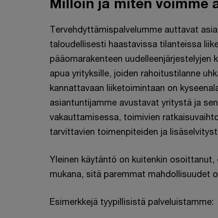
Milloin ja miten voimme 
Tervehdyttämispalvelumme auttavat asi
taloudellisesti haastavissa tilanteissa lii
pääomarakenteen uudelleenjärjestelyjen 
apua yrityksille, joiden rahoitustilanne uhk
kannattavaan liiketoimintaan on kyseenala
asiantuntijamme avustavat yritystä ja sen
vakauttamisessa, toimivien ratkaisuvaiht
tarvittavien toimenpiteiden ja lisäselvity
Yleinen käytäntö on kuitenkin osoittanut
mukana, sitä paremmat mahdollisuudet o
Esimerkkejä tyypillisistä palveluistamme: