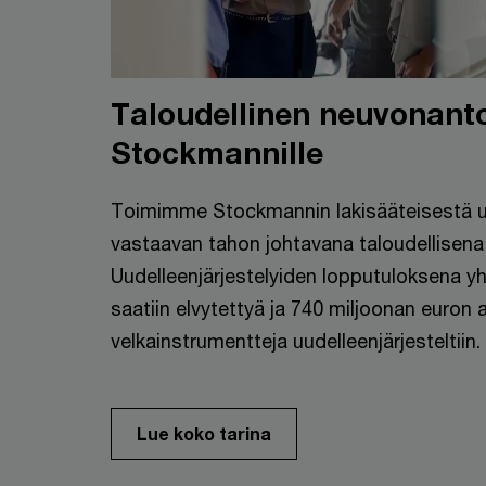
Taloudellinen neuvonant
Stockmannille
Toimimme Stockmannin lakisääteisestä uu
vastaavan tahon johtavana taloudellisena
Uudelleenjärjestelyiden lopputuloksena yh
saatiin elvytettyä ja 740 miljoonan euron a
velkainstrumentteja uudelleenjärjesteltiin.
Lue koko tarina