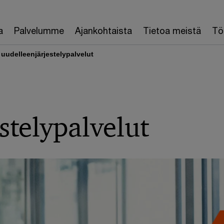
a
Palvelumme
Ajankohtaista
Tietoa meistä
Töi
 uudelleenjärjestelypalvelut
stelypalvelut