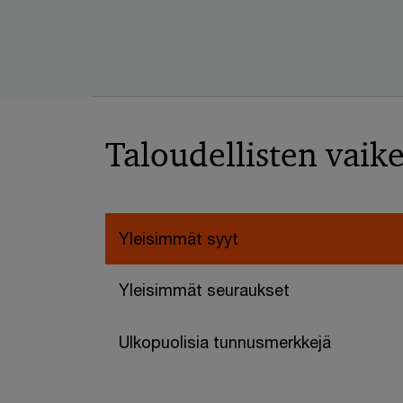
Taloudellisten vaik
Yleisimmät syyt
Yleisimmät seuraukset
Ulkopuolisia tunnusmerkkejä