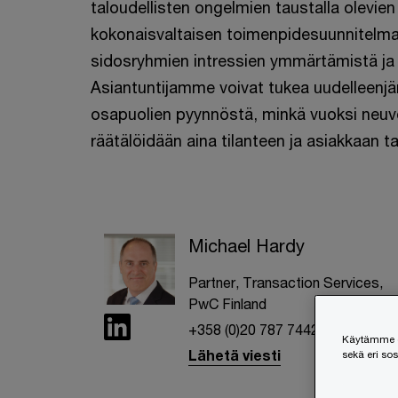
taloudellisten ongelmien taustalla olevie
kokonaisvaltaisen toimenpidesuunnitelman
sidosryhmien intressien ymmärtämistä ja 
Asiantuntijamme voivat tukea uudelleenjär
osapuolien pyynnöstä, minkä vuoksi ne
räätälöidään aina tilanteen ja asiakkaan t
Michael Hardy
Partner, Transaction Services,
PwC Finland
+358 (0)20 787 7442
Käytämme ev
Lähetä viesti
sekä eri so