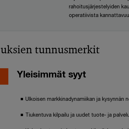
rahoitusjärjestelyiden k
operatiivista kannattavu
euksien tunnusmerkit
Yleisimmät syyt
Ulkoisen markkinadynamiikan ja kysynnän 
Tiukentuva kilpailu ja uudet tuote- ja palv