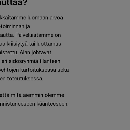
auttaa?
akkaitamme luomaan arvoa
ketoiminnan ja
kautta. Palveluistamme on
aa kriisiytyä tai luottamus
istettu. Alan johtavat
 eri sidosryhmiä tilanteen
oehtojen kartoituksessa sekä
sten toteutuksessa.
, että mitä aiemmin olemme
nnistuneeseen käänteeseen.