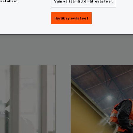
asetukset
Vain välttämättömät evästeet
Hyväksy evästeet