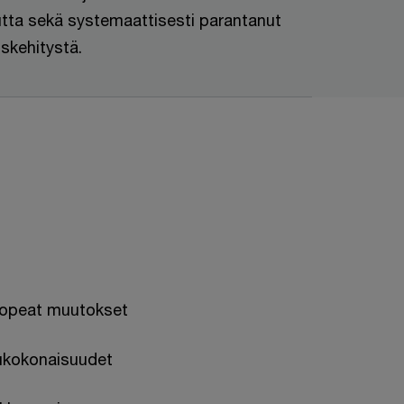
autta sekä systemaattisesti parantanut
uskehitystä.
nopeat muutokset
elukokonaisuudet