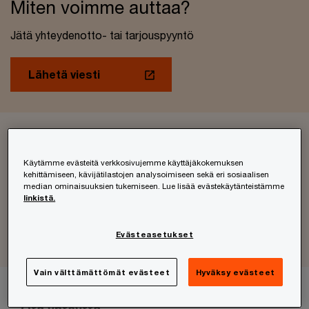
Miten voimme auttaa?
Jätä yhteydenotto- tai tarjouspyyntö
Lähetä viesti
Ajankohtaista tietoa verotuksesta
Käytämme evästeitä verkkosivujemme käyttäjäkokemuksen
Lue asiantuntijoidemme näkemyksiä verotuksen
kehittämiseen, kävijätilastojen analysoimiseen sekä eri sosiaalisen
median ominaisuuksien tukemiseen. Lue lisää evästekäytänteistämme
ajankohtaisista aiheista
linkistä.
Lue lisää
Evästeasetukset
Vain välttämättömät evästeet
Hyväksy evästeet