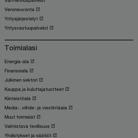
Varmennuspalvelut
Veroneuvonta
Yritysjärjestelyt
Yritysvastuupalvelut
Toimialasi
Energia-ala
Finanssiala
Julkinen sektori
Kauppa ja kuluttajatuotteet
Kiinteistöala
Media-, viihde- ja viestintäala
Muut toimialat
Valmistava teollisuus
Yhdistykset ja säätiöt