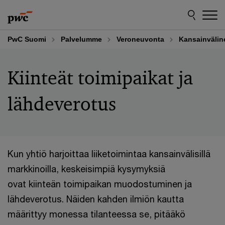
Skip
Skip
to
to
content
footer
PwC Suomi
Palvelumme
Veroneuvonta
Kansainväline
Kiinteät toimipaikat ja
lähdeverotus
Kun yhtiö harjoittaa liiketoimintaa kansainvälisillä
markkinoilla, keskeisimpiä kysymyksiä
ovat kiinteän toimipaikan muodostuminen ja
lähdeverotus. Näiden kahden ilmiön kautta
määrittyy monessa tilanteessa se, pitääkö