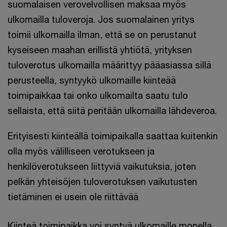
suomalaisen verovelvollisen maksaa myös
ulkomailla tuloveroja. Jos suomalainen yritys
toimii ulkomailla ilman, että se on perustanut
kyseiseen maahan erillistä yhtiötä, yrityksen
tuloverotus ulkomailla määrittyy pääasiassa sillä
perusteella, syntyykö ulkomaille kiinteää
toimipaikkaa tai onko ulkomailta saatu tulo
sellaista, että siitä peritään ulkomailla lähdeveroa.
Erityisesti kiinteällä toimipaikalla saattaa kuitenkin
olla myös välilliseen verotukseen ja
henkilöverotukseen liittyviä vaikutuksia, joten
pelkän yhteisöjen tuloverotuksen vaikutusten
tietäminen ei usein ole riittävää
Kiinteä toimipaikka voi syntyä ulkomaille monella