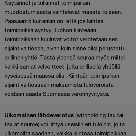
Käytännöt ja tulkinnat toimipaikan
muodostumisesta vaihtelevat maasta toiseen.
Pääsääntö kuitenkin on, että jos kiinteä
toimipaikka syntyy, tuohon kiinteään
toimipaikkaan kuuluvat voitot verotetaan sen
sijaintivaltiossa, aivan kuin sinne olisi perustettu
erillinen yhtiö. Tästä yleensä seuraa myös miltei
kaikki samat velvoitteet, joita erillisellä yhtiöllä
kyseisessä maassa olisi. Kiinteän toimipaikan
sijaintivaltiossaan maksamista tuloveroista
voidaan saada Suomessa veronhyvitystä.
Ulkomainen lähdeverotus
(withholding tax tai
tax at source) voi liittyä useisiin eri tuloihin, joita
ulkomailta saadaan, vaikka kiinteää toimipaikkaa