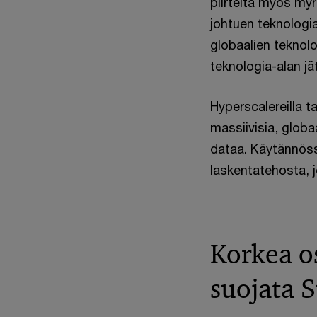
piirteitä myös myr
johtuen teknologia 
globaalien teknolog
teknologia-alan jät
Hyperscalereilla t
massiivisia, globa
dataa. Käytännössä
laskentatehosta, j
Korkea o
suojata 