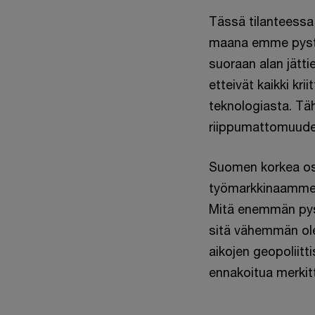
Tässä tilanteessa 
maana emme pysty
suoraan alan jättie
etteivät kaikki kr
teknologiasta. Täh
riippumattomuude
Suomen korkea osa
työmarkkinaamme j
Mitä enemmän pyst
sitä vähemmän olem
aikojen geopoliit
ennakoitua merkitt