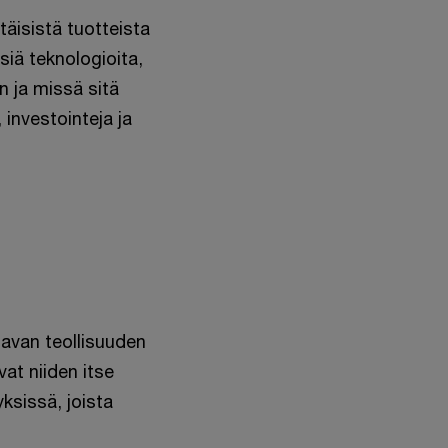
täisistä tuotteista
isiä teknologioita,
n ja missä sitä
 investointeja ja
tavan teollisuuden
vat niiden itse
yksissä, joista