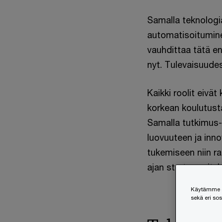
Samalla teknologi
automatisoitumine
vauhdittaa tätä e
nyt. Tulevaisuude
Kaikki roolit eivä
korkean koulutust
Samalla tutkimus-
luovuuteen ja inn
tukemiseen niin r
ajan startup-yrity
Käytämme ev
sekä eri so