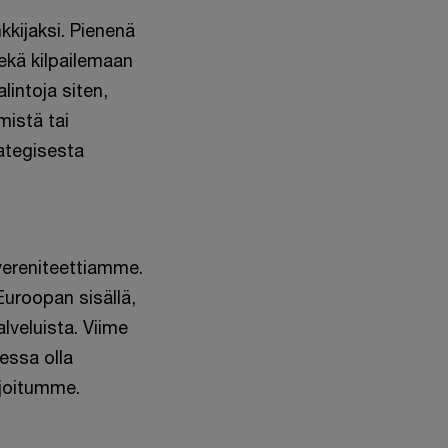
kkijaksi. Pienenä
kä kilpailemaan
lintoja siten,
mistä tai
rategisesta
vereniteettiamme.
uroopan sisällä,
lveluista. Viime
essa olla
sijoitumme.