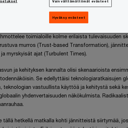
a eriytyy alueittain ja digi
asetukset
Vain välttämättömät evästeet
svaa
Hyväksy evästeet
hmottelee toimialoille kolme erilaista tulevaisuuden s
ustuva murros (Trust-based Transformation), jännitte
 ja myrskyisät ajat (Turbulent Times).
asvun ja kehityksen kannalta olisi skenaarioista ensi
odennäköisin. Se edellyttäisi teknologiaratkaisujen gl
teknologian vastuullista käyttöä ja kehitystä sekä kes
 globaalin yhdenvertaisuuden näkökulmista. Radikaalis
manrauhaa.
tällä hetkellä matkalla kohti jännitteistä siirtymää, j