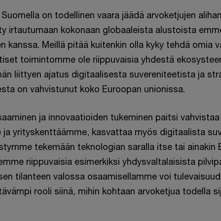
Suomella on todellinen vaara jäädä arvoketjujen alihan
 irtautumaan kokonaan globaaleista alustoista emme
n kanssa. Meillä pitää kuitenkin olla kyky tehdä omia va
iittiset toimintomme ole riippuvaisia yhdestä ekosystee
än liittyen ajatus digitaalisesta suvereniteetista ja st
sta on vahvistunut koko Euroopan unionissa.
aminen ja innovaatioiden tukeminen paitsi vahvistaa
a yrityskenttäämme, kasvattaa myös digitaalista su
ymme tekemään teknologian saralla itse tai ainakin E
me riippuvaisia esimerkiksi yhdysvaltalaisista pilvipa
tisen tilanteen valossa osaamisellamme voi tulevaisuud
ävämpi rooli siinä, mihin kohtaan arvoketjua todella 