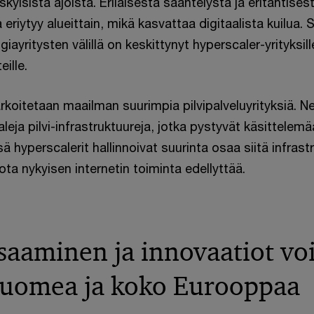
skyisistä ajoista. Erilaisesta sääntelystä ja eritahtise
eriytyy alueittain, mikä kasvattaa digitaalista kuilua. 
iayritysten välillä on keskittynyt hyperscaler-yrityksill
eille.
arkoitetaan maailman suurimpia pilvipalveluyrityksiä. Ne
aleja pilvi-infrastruktuureja, jotka pystyvät käsittelem
 hyperscalerit hallinnoivat suurinta osaa siitä infrastr
ota nykyisen internetin toiminta edellyttää.
saaminen ja innovaatiot vo
Suomea ja koko Eurooppaa