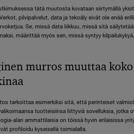
utkimuksessa tätä muutosta kuvataan siirtymällä yksit
rkot, pilvipalvelut, data ja tekoäly eivät ole enää erill
oketjua. Se, missä data liikkuu, missä sitä säilytetää
naksi, määrittää myös sen, missä syntyy kilpailukykyä,
.
inen murros muuttaa koko
kinaa
 tarkoittaa esimerkiksi sitä, että perinteiset valmis
valikoimaansa tuotteisiinsa liittyviä sovelluksia, jotka o
ogia-alan ammattilaisia on töissä hyvin erilaisissa yrit
vät profiloidu kyseisellä toimialalla.