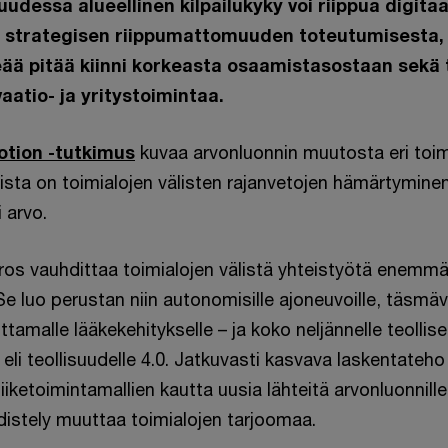
udessa alueellinen kilpailukyky voi riippua digitaa
a strategisen riippumattomuuden toteutumisesta,
ä pitää kiinni korkeasta osaamistasostaan sekä 
atio- ja yritystoimintaa.
otion -tutkimus
kuvaa arvonluonnin muutosta eri toimi
ista on toimialojen välisten rajanvetojen hämärtyminen
 arvo.
os vauhdittaa toimialojen välistä yhteistyötä enemm
 luo perustan niin autonomisille ajoneuvoille, täsmävil
tamalle lääkekehitykselle – ja koko neljännelle teollise
eli teollisuudelle 4.0. Jatkuvasti kasvava laskentateho
iiketoimintamallien kautta uusia lähteitä arvonluonnille
distely muuttaa toimialojen tarjoomaa.