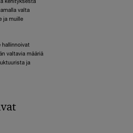
sta kehityksestä
Samalla valta
e ja muille
 hallinnoivat
ään valtavia määriä
uktuurista ja
ivat