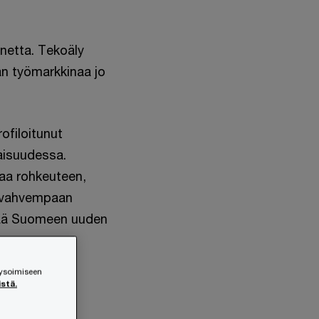
netta. Tekoäly
an työmarkkinaa jo
rofiloitunut
aisuudessa.
taa rohkeuteen,
en vahvempaan
ttää Suomeen uuden
lysoimiseen
istä.