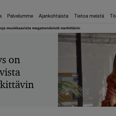
a
Palvelumme
Ajankohtaista
Tietoa meistä
Töi
loja muokkaavista megatrendeistä merkittävin
ys on
vista
kittävin