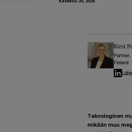
Kesäkuu 30, 2026
Kirsi P
Partner,
Finland
Lähe
Teknologinen mur
mikään muu megat