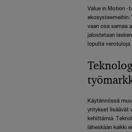
Value in Motion -t
ekosysteemeihin. Ve
vaan osa samaa arv
jalostetaan lasken
lopulta verotuloja
Teknolog
työmark
Käytännössä muutos
yritykset lisäävät 
kehittämiä. Teknol
läheskään kaikki ei