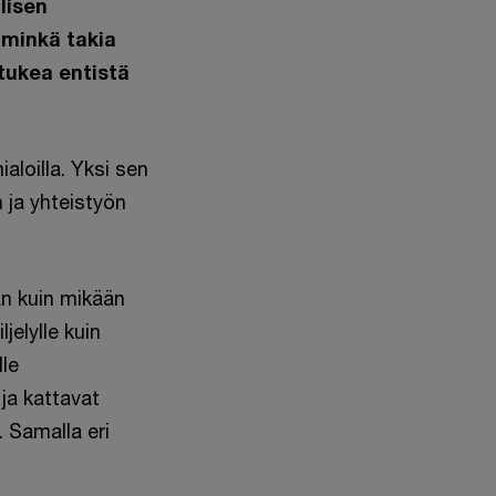
lisen
 minkä takia
tukea entistä
aloilla. Yksi sen
 ja yhteistyön
än kuin mikään
jelylle kuin
lle
 ja kattavat
. Samalla eri