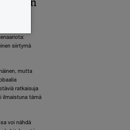
taalinen
kenaariota:
inen siirtymä
mmäinen, mutta
obaalia
täviä ratkaisuja
ti ilmaistuna tämä
ossa voi nähdä