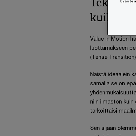
Teknologi
Eväste
kuilu ka
Value in Motion ha
luottamukseen per
(Tense Transition)
Näistä ideaalein k
samalla se on epät
yhdenmukaisuutta, 
niin ilmaston kuin
tarkoittaisi maail
Sen sijaan olemme 