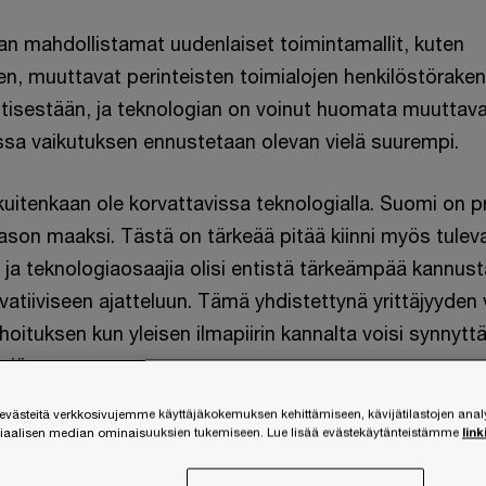
an mahdollistamat uudenlaiset toimintamallit, kuten
n, muuttavat perinteisten toimialojen henkilöstöraken
ntisestään, ja teknologian on voinut huomata muuttav
ssa vaikutuksen ennustetaan olevan vielä suurempi.
t kuitenkaan ole korvattavissa teknologialla. Suomi on p
ason maaksi. Tästä on tärkeää pitää kiinni myös tulev
 ja teknologiaosaajia olisi entistä tärkeämpää kannus
ovatiiviseen ajatteluun. Tämä yhdistettynä yrittäjyyd
ahoituksen kun yleisen ilmapiirin kannalta voisi synny
ksiä.
ästeitä verkkosivujemme käyttäjäkokemuksen kehittämiseen, kävijätilastojen ana
siaalisen median ominaisuuksien tukemiseen. Lue lisää evästekäytänteistämme
link