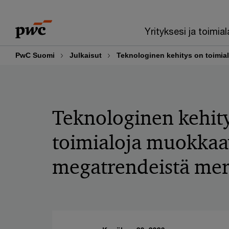
Skip
Skip
to
to
Yrityksesi ja toimial
content
footer
PwC Suomi
Julkaisut
Teknologinen kehitys on toimia
Teknologinen kehit
toimialoja muokkaa
megatrendeistä mer