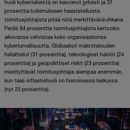
huoli kyberriskeistä on kasvanut jyrkästi ja 31
prosenttia tutkimukseen haastatelluista
toimitusjohtajista pitää niitä merkittävänä uhkana.
Peräti 84 prosenttia toimitusjohtajista kertookin
aikovansa vahvistaa koko organisaationsa
kyberturvallisuutta. Globaalisti makrotalouden
heilahtelut (31 prosenttia), teknologiset häiriöt (24
prosenttia) ja geopoliittiset riskit (23 prosenttia)
mietityttävät toimitusjohtajia aiempaa enemmän,
kun taas inflaatiohuoli on hienoisessa laskussa
(nyt 25 prosenttia).