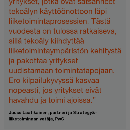
yritykset, jotka ovat satsanneet
tekoälyn käyttöönottoon läpi
liiketoimintaprosessien. Tästä
vuodesta on tulossa ratkaiseva,
sillä tekoäly kiihdyttää
liiketoimintaympäristön kehitystä
ja pakottaa yritykset
uudistamaan toimintatapojaan.
Ero kilpailukyvyssä kasvaa
nopeasti, jos yritykset eivät
havahdu ja toimi ajoissa.”
Juuso Laatikainen, partneri ja Strategy&-
liiketoiminnan vetäjä, PwC