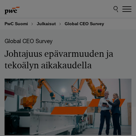
Skip
Skip
to
to
content
footer
PwC Suomi
Julkaisut
Global CEO Survey
Global CEO Survey
Johtajuus epävarmuuden ja
tekoälyn aikakaudella