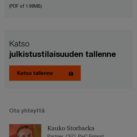
(PDF of 1.98MB)
Katso
julkistustilaisuuden tallenne
Katso tallenne
Ota yhteyttä
Kauko Storbacka
Partner, CEO, PwC Finland