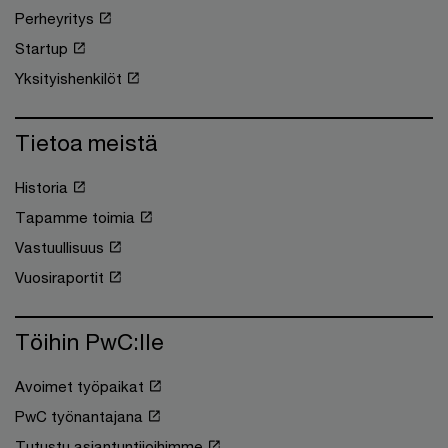
Perheyritys
Startup
Yksityishenkilöt
Tietoa meistä
Historia
Tapamme toimia
Vastuullisuus
Vuosiraportit
Töihin PwC:lle
Avoimet työpaikat
PwC työnantajana
Tutustu asiantuntijoihimme