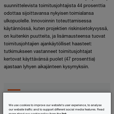
suunnittelevista toimitusjohtajista 44 prosenttia
odottaa sijoittavansa nykyisen toimialansa
ulkopuolelle. Innovoinnin toteuttamisessa
käytännössä, kuten projektien riskinsietokyvyssä,
on kuitenkin puutteita, ja lisämausteensa tuovat
toimitusjohtajien ajankäytölliset haasteet:
tutkimukseen vastanneet toimitusjohtajat
kertovat käyttävänsä puolet (47 prosenttia)
ajastaan lyhyen aikajänteen kysymyksiin.
”Epävarmassa
We use cookies to improve our website's user experience, to analyse
maailmantilanteessa ja
our website traffic and to support different social media features. Read
more about our cookie policy from the
link.