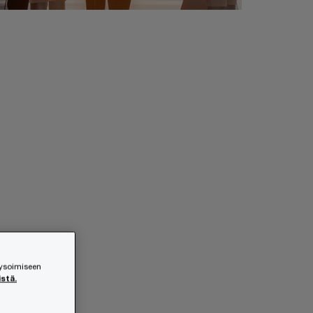
lysoimiseen
istä.