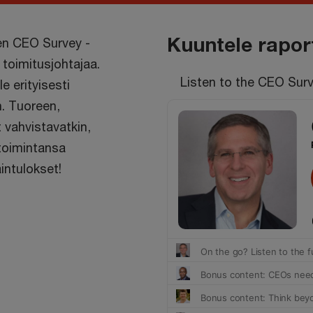
Kuuntele rapor
sen CEO Survey -
 toimitusjohtajaa.
Listen to the CEO Surv
e erityisesti
n. Tuoreen,
 vahvistavatkin,
 toimintansa
intulokset!