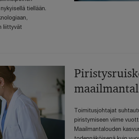
ykyisellä tiellään.
knologiaan,
 liittyvät
Piristysruisk
maailmantal
Toimitusjohtajat suhtau
piristymiseen viime vuo
Maailmantalouden kasvun
todennäköisenä kuin vuos