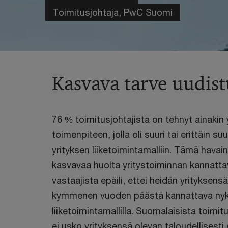
Toimitusjohtaja, PwC Suomi
Kasvava tarve uudis
76 % toimitusjohtajista on tehnyt ainakin
toimenpiteen, jolla oli suuri tai erittäin su
yrityksen liiketoimintamalliin. Tämä havain
kasvavaa huolta yritystoiminnan kannatt
vastaajista epäili, ettei heidän yrityksensä
kymmenen vuoden päästä kannattava nyky
liiketoimintamallilla. Suomalaisista toimit
ei usko yrityksensä olevan taloudellisesti 