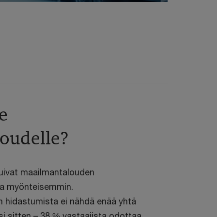
e
oudelle?
tuivat maailmantalouden
tta myönteisemmin.
 hidastumista ei nähdä enää yhtä
i sitten – 38 % vastaajista odottaa