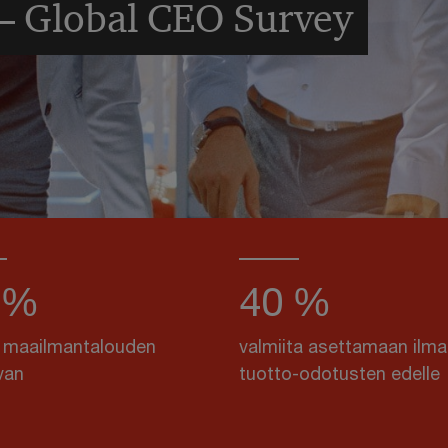
 – Global CEO Survey
 %
40 %
 maailmantalouden
valmiita asettamaan ilm
van
tuotto-odotusten edelle