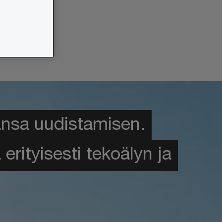
tansa uudistamisen.
rityisesti tekoälyn ja