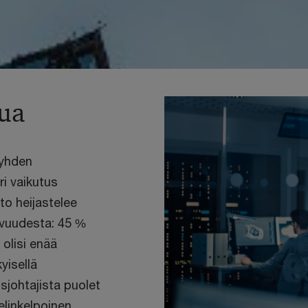
tua
 yhden
uri vaikutus
to heijastelee
avuudesta: 45 %
 olisi enää
isellä
usjohtajista puolet
elinkelpoinen