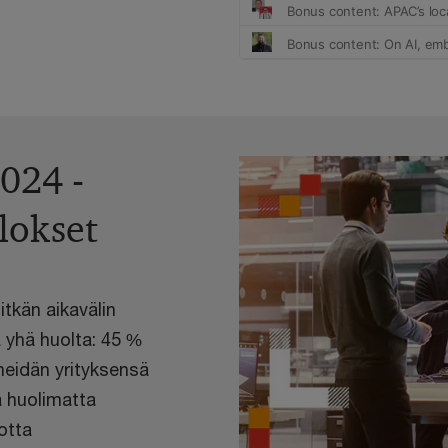
024 -
lokset
tkän aikavälin
a yhä huolta: 45 %
 heidän yrityksensä
ä huolimatta
otta