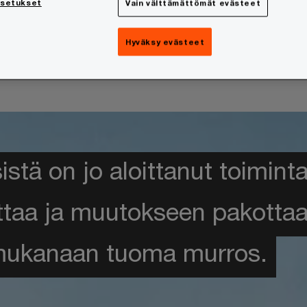
asetukset
Vain välttämättömät evästeet
-odotukset
eljä kymmenestä
Hyväksy evästeet
sistä on jo aloittanut toimin
taa ja muutokseen pakottaa e
mukanaan tuoma murros.