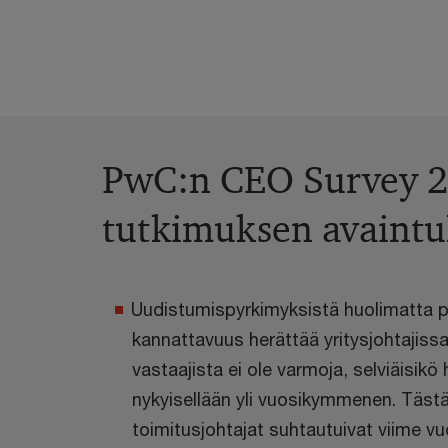
PwC:n CEO Survey 2
tutkimuksen avaintu
Uudistumispyrkimyksistä huolimatta pi
kannattavuus herättää yritysjohtajiss
vastaajista ei ole varmoja, selviäisikö
nykyisellään yli vuosikymmenen. Täst
toimitusjohtajat suhtautuivat viime vu