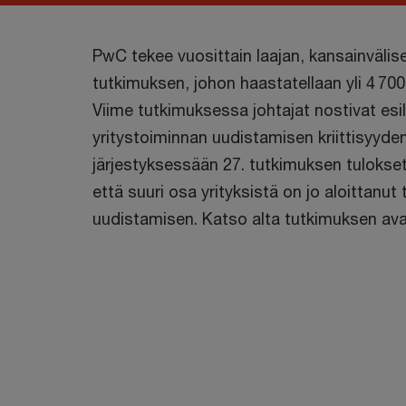
PwC tekee vuosittain laajan, kansainväli
tutkimuksen, johon haastatellaan yli 4 700
Viime tutkimuksessa johtajat nostivat esill
yritystoiminnan uudistamisen kriittisyyde
järjestyksessään 27. tutkimuksen tulokset
että suuri osa yrityksistä on jo aloittanut
uudistamisen. Katso alta tutkimuksen ava