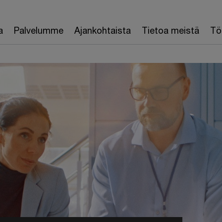
a
Palvelumme
Ajankohtaista
Tietoa meistä
Töi