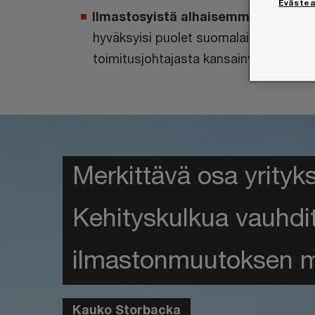
Eväste
Ilmastosyistä alhaisemmat tuotto
hyväksyisi puolet suomalaisista ja n
toimitusjohtajasta kansainvälisesti.
Merkittävä osa yrityk
Kehityskulkua vauhdit
ilmastonmuutoksen 
Kauko Storbacka