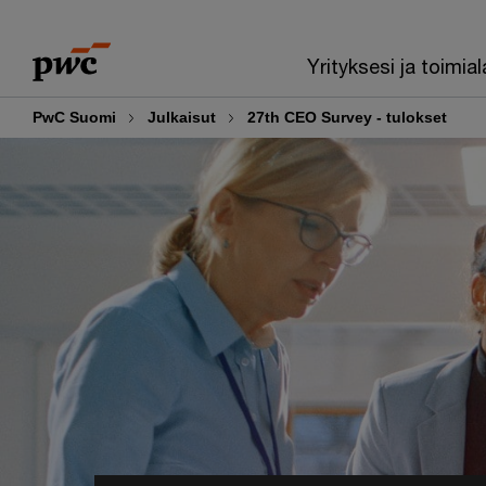
Skip
Skip
to
to
Yrityksesi ja toimial
content
footer
PwC Suomi
Julkaisut
27th CEO Survey - tulokset