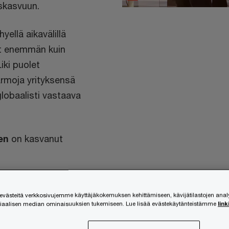
uskasvuun.
hyellä aikavälillä
at enemmän kuin
iki puolet
armoja yrityksensä
lobaalisti vastaava
en
on kasvanut
kilöstön määrään
ästeitä verkkosivujemme käyttäjäkokemuksen kehittämiseen, kävijätilastojen ana
onkin
siaalisen median ominaisuuksien tukemiseen. Lue lisää evästekäytänteistämme
link