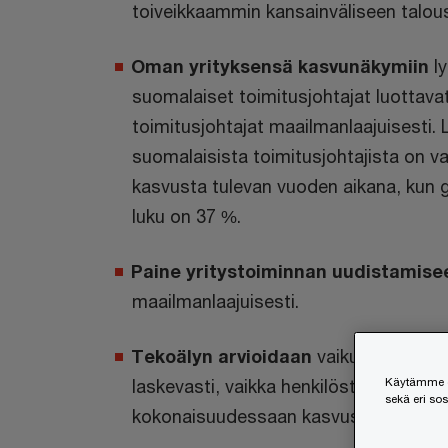
toiveikkaammin kansainväliseen talo
Oman yrityksensä kasvunäkymiin
ly
suomalaiset toimitusjohtajat luottav
toimitusjohtajat maailmanlaajuisesti. L
suomalaisista toimitusjohtajista on v
kasvusta tulevan vuoden aikana, kun g
luku on 37 %.
Paine yritystoiminnan uudistamise
maailmanlaajuisesti.
Tekoälyn arvioidaan
vaikuttavan hen
Käytämme ev
laskevasti, vaikka henkilöstön määrä 
sekä eri so
kokonaisuudessaan kasvussa.