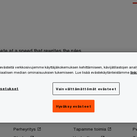
te at a speed that rewrites the rules
ästeitä verkkosivujemme käyttäjäkokemuksen kehittämiseen, kävijätilastojen ana
Seuraa ja osallistu
siaalisen median ominaisuuksien tukemiseen. Lue lisää evästekäytänteistämme
link
asetukset
Vain välttämättömät evästeet
Hyväksy evästeet
Sinun yrityksesi
Tietoa meistä
T
Kasvuyritys
Historia
Av
Perheyritys
Tapamme toimia
P