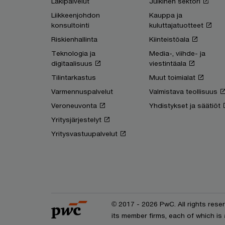
Lakipalvelut
Julkinen sektori
Liikkeenjohdon
Kauppa ja
konsultointi
kuluttajatuotteet
Riskienhallinta
Kiinteistöala
Teknologia ja
Media-, viihde- ja
digitaalisuus
viestintäala
Tilintarkastus
Muut toimialat
Varmennuspalvelut
Valmistava teollisuus
Veroneuvonta
Yhdistykset ja säätiöt
Yritysjärjestelyt
Yritysvastuupalvelut
© 2017 - 2026 PwC. All rights res
its member firms, each of which is