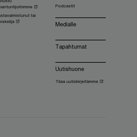
utustu
Podcastit
iantuntijoihimme
stavalmistunut tai
iskelija
Medialle
Tapahtumat
Uutishuone
Tilaa uutiskirjeitämme