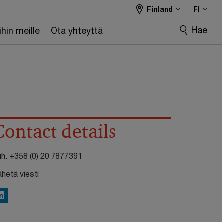
Finland
FI
Hae
hin meille
Ota yhteyttä
Contact details
uh.
+358 (0) 20 7877391
ähetä viesti
inkedIn