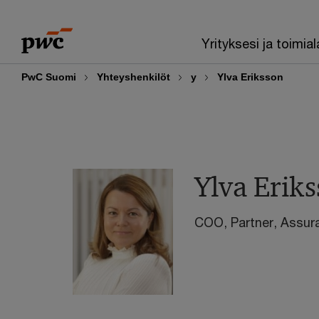
Skip
Skip
to
to
Yrityksesi ja toimial
content
footer
PwC Suomi
Yhteyshenkilöt
y
Ylva Eriksson
Ylva Erik
COO, Partner, Assur