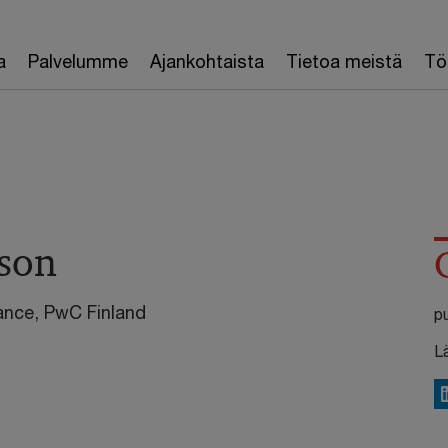
a
Palvelumme
Ajankohtaista
Tietoa meistä
Töi
sson
ance, PwC Finland
p
L
L