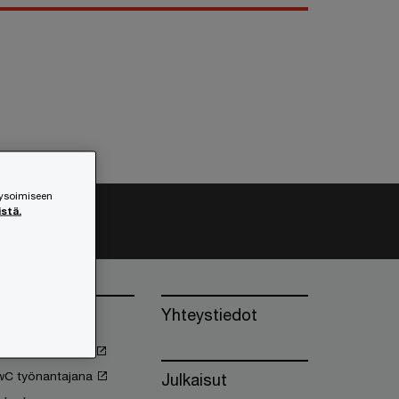
lysoimiseen
istä.
öihin PwC:lle
Yhteystiedot
oimet työpaikat
wC työnantajana
Julkaisut