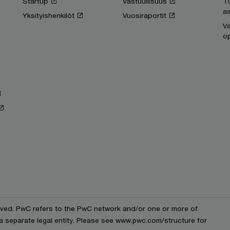
Startup
Vastuullisuus
T
as
Yksityishenkilöt
Vuosiraportit
Va
op
erved. PwC refers to the PwC network and/or one or more of
 a separate legal entity. Please see www.pwc.com/structure for