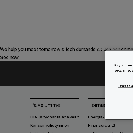
We help you meet tomorrow’s tech demands
so you can
compe
See how
Käytämme ev
sekä eri so
Eväste
Palvelumme
Toimialasi
HR- ja työnantajapalvelut
Energia-ala
Kansainvälistyminen
Finanssiala