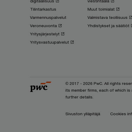
digitaalisuus
viestintäala
Tilintarkastus
Muut toimialat
Varmennuspalvelut
Valmistava teollisuus
Veroneuvonta
Yhdistykset ja säätiöt
Yritysjärjestelyt
Yritysvastuupalvelut
© 2017 - 2026 PwC. All rights res
its member firms, each of which is
further details.
Sivuston ylläpitäjä
Cookies in