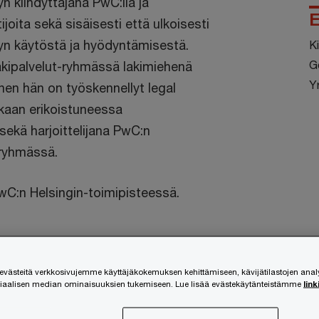
yn kiihdyttäjänä PwC:llä ja
E
joita sekä sisäisesti että ulkoisesti
lyn käytöstä ja hyödyntämisestä.
Ki
G
Lakipalvelut-ryhmässä lakimiehenä
Y
nen hän on työskennellyt legal
ikkaan erikoistuneessa
sekä harjoittelijana PwC:n
-ryhmässä.
wC:n Helsingin-toimipisteessä.
ästeitä verkkosivujemme käyttäjäkokemuksen kehittämiseen, kävijätilastojen ana
siaalisen median ominaisuuksien tukemiseen. Lue lisää evästekäytänteistämme
link