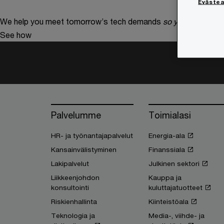
Eväste
We help you meet tomorrow’s tech demands
so you can
compe
See how
Palvelumme
Toimialasi
HR- ja työnantajapalvelut
Energia-ala
Kansainvälistyminen
Finanssiala
Lakipalvelut
Julkinen sektori
Liikkeenjohdon
Kauppa ja
konsultointi
kuluttajatuotteet
Riskienhallinta
Kiinteistöala
Teknologia ja
Media-, viihde- ja