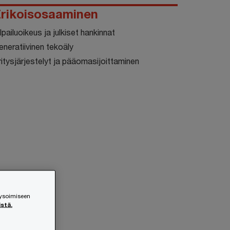
rikoisosaaminen
lpailuoikeus ja julkiset hankinnat
eneratiivinen tekoäly
ritysjärjestelyt ja pääomasijoittaminen
lysoimiseen
istä.