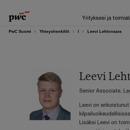
Skip
Skip
to
to
Yrityksesi ja toimial
content
footer
PwC Suomi
Yhteyshenkilöt
l
Leevi Lehtovaara
Leevi Leh
Senior Associate, Le
Leevi on erikoistunu
kilpailuoikeudellisis
Lisäksi Leevi on toi