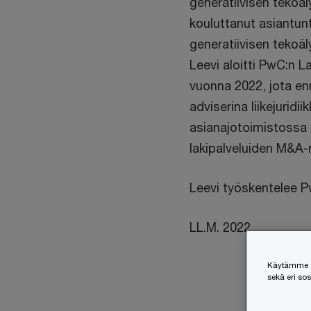
generatiivisen tekoäl
kouluttanut asiantunti
generatiivisen tekoä
Leevi aloitti PwC:n 
vuonna 2022, jota en
adviserina liikejuridi
asianajotoimistossa 
lakipalveluiden M&A
Leevi työskentelee P
LL.M. 2022
Käytämme ev
sekä eri so