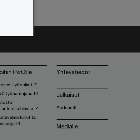
öihin PwC:lle
Yhteystiedot
oimet työpaikat
wC työnantajana
Julkaisut
utustu
Podcastit
iantuntijoihimme
stavalmistunut tai
iskelija
Medialle