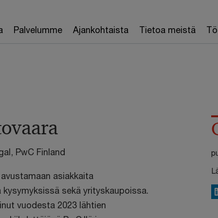
a
Palvelumme
Ajankohtaista
Tietoa meistä
Töi
tovaara
gal, PwC Finland
p
L
t avustamaan asiakkaita
sa kysymyksissä sekä yrityskaupoissa.
L
minut vuodesta 2023 lähtien