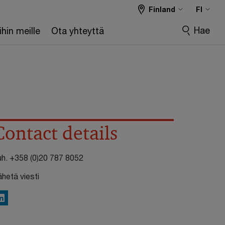
Finland
FI
Hae
hin meille
Ota yhteyttä
Contact details
uh.
+358 (0)20 787 8052
ähetä viesti
inkedIn