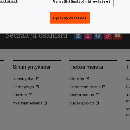
asetukset
Vain välttämättömät evästeet
te at a speed that rewrites the rules
Hyväksy evästeet
Seuraa ja osallistu
Sinun yrityksesi
Tietoa meistä
T
Kasvuyritys
Historia
Av
Perheyritys
Tapamme toimia
P
Startup
Vastuullisuus
T
as
Yksityishenkilöt
Vuosiraportit
Va
op