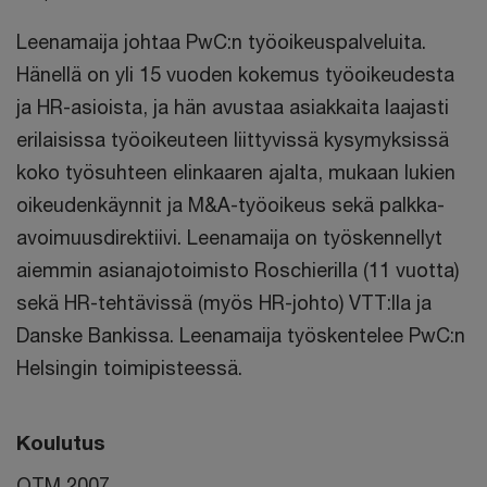
Leenamaija johtaa PwC:n työoikeuspalveluita.
Hänellä on yli 15 vuoden kokemus työoikeudesta
ja HR-asioista, ja hän avustaa asiakkaita laajasti
erilaisissa työoikeuteen liittyvissä kysymyksissä
koko työsuhteen elinkaaren ajalta, mukaan lukien
oikeudenkäynnit ja M&A-työoikeus sekä palkka-
avoimuusdirektiivi. Leenamaija on työskennellyt
aiemmin asianajotoimisto Roschierilla (11 vuotta)
sekä HR-tehtävissä (myös HR-johto) VTT:lla ja
Danske Bankissa. Leenamaija työskentelee PwC:n
Helsingin toimipisteessä.
Koulutus
OTM 2007