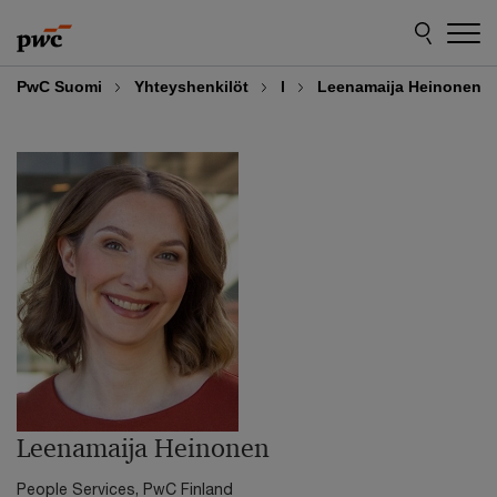
Skip
Skip
to
to
content
footer
PwC Suomi
Yhteyshenkilöt
l
Leenamaija Heinonen
Leenamaija Heinonen
People Services, PwC Finland