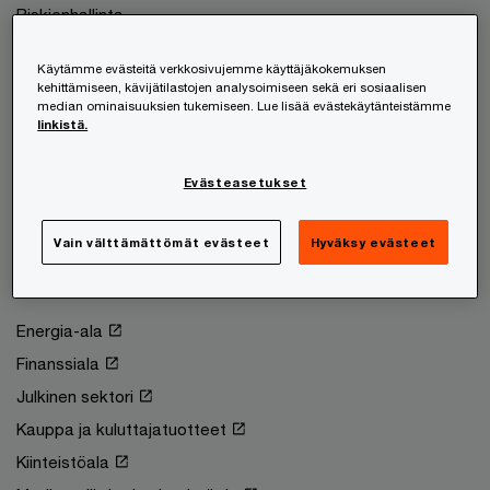
Riskienhallinta
Teknologia ja digitaalisuus
Käytämme evästeitä verkkosivujemme käyttäjäkokemuksen
Tilintarkastus
kehittämiseen, kävijätilastojen analysoimiseen sekä eri sosiaalisen
median ominaisuuksien tukemiseen. Lue lisää evästekäytänteistämme
Varmennuspalvelut
linkistä.
Veroneuvonta
Yritysjärjestelyt
Evästeasetukset
Yritysvastuupalvelut
Vain välttämättömät evästeet
Hyväksy evästeet
Toimialasi
Energia-ala
Finanssiala
Julkinen sektori
Kauppa ja kuluttajatuotteet
Kiinteistöala