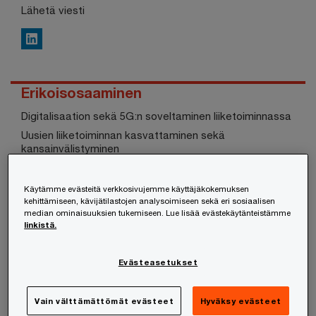
Lähetä viesti
LinkedIn
Erikoisosaaminen
Digitalisaation sekä 5G:n soveltaminen liiketoiminnassa
Uusien liiketoiminnan kasvattaminen sekä
kansainvälistyminen
Kyberturvallisuus
Toimintaprosessien kehitys
Käytämme evästeitä verkkosivujemme käyttäjäkokemuksen
kehittämiseen, kävijätilastojen analysoimiseen sekä eri sosiaalisen
Riskienhallinta
median ominaisuuksien tukemiseen. Lue lisää evästekäytänteistämme
Kattava toimialatuntemus sekä kaupallisessa että
linkistä.
teknisessä osaamisessa
Evästeasetukset
Vain välttämättömät evästeet
Hyväksy evästeet