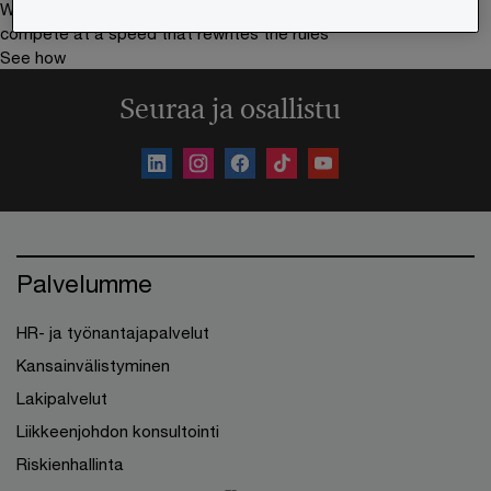
We help you meet tomorrow’s tech demands
so you can
compete at a speed that rewrites the rules
See how
Seuraa ja osallistu
Palvelumme
HR- ja työnantajapalvelut
Kansainvälistyminen
Lakipalvelut
Liikkeenjohdon konsultointi
Riskienhallinta