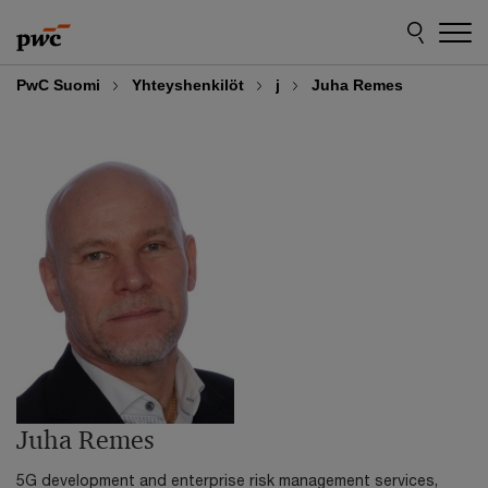
Skip
Skip
to
to
content
footer
PwC Suomi
Yhteyshenkilöt
j
Juha Remes
Juha Remes
5G development and enterprise risk management services,