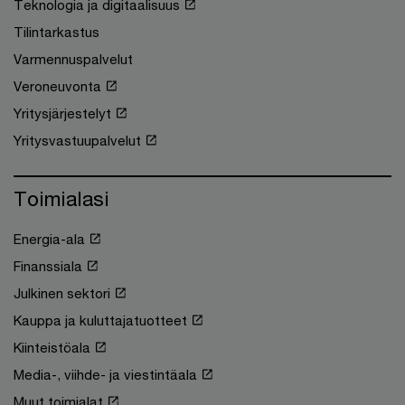
Teknologia ja digitaalisuus
Tilintarkastus
Varmennuspalvelut
Veroneuvonta
Yritysjärjestelyt
Yritysvastuupalvelut
Toimialasi
Energia-ala
Finanssiala
Julkinen sektori
Kauppa ja kuluttajatuotteet
Kiinteistöala
Media-, viihde- ja viestintäala
Muut toimialat