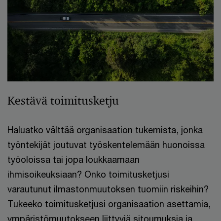
Kestävä toimitusketju
Haluatko välttää organisaation tukemista, jonka
työntekijät joutuvat työskentelemään huonoissa
työoloissa tai jopa loukkaamaan
ihmisoikeuksiaan? Onko toimitusketjusi
varautunut ilmastonmuutoksen tuomiin riskeihin?
Tukeeko toimitusketjusi organisaation asettamia,
ympäristömuutokseen liittyviä sitoumuksia ja