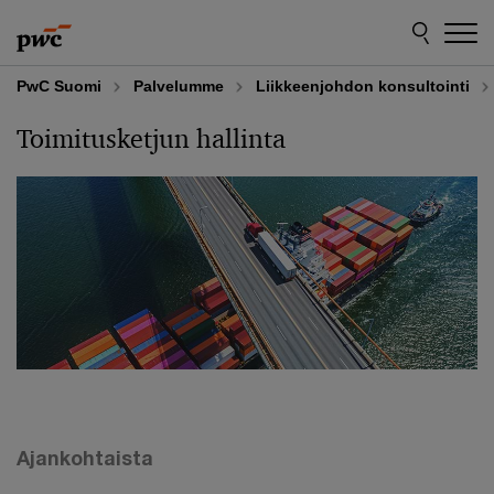
Skip
Skip
to
to
content
footer
PwC Suomi
Palvelumme
Liikkeenjohdon konsultointi
Toimitusketjun hallinta
Ajankohtaista