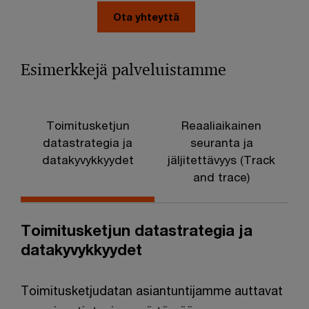
Ota yhteyttä
Esimerkkejä palveluistamme
Toimitusketjun
Reaaliaikainen
P
datastrategia ja
seuranta ja
datakyvykkyydet
jäljitettävyys (Track
and trace)
Toimitusketjun datastrategia ja
datakyvykkyydet
Toimitusketjudatan asiantuntijamme auttavat