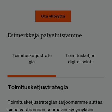
Ota yhteyttä
Esimerkkejä palveluistamme
Toimitusketjustrate
Toimitusketjun
gia
digitalisointi
p
Toimitusketjustrategia
Toimitusketjustrategian tarjoomamme auttaa
sinua vastaamaan seuraaviin kysymyksiin: