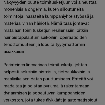
Näkyvyyden puute toimitusketjuun voi aiheuttaa
monenlaisia ongelmia, kuten siiloutuneita
toimintoja, haasteita kumppaniyhteistyössä ja
materiaalivirran häiriötä. Nämä taas johtavat
matalaan toimitusketjun resilienssiin, pitkiin
häiriöistäpalautumisaikoihin, operaatioiden
tehottomuuteen ja lopulta tyytymättömiin
asiakkaisiin
Perinteinen lineaarinen toimitusketju johtaa
helposti sokeisiin pisteisiin, tietoaukkoihin ja
reaaliaikaisen datan puuttumiseen. Esteitä voi
madaltaa ja poistaa pyrkimällä rakentamaan
dynaamisen ja sopeutuvan kumppaneiden
verkoston, jota tukee älykkäät ja automatisoidut