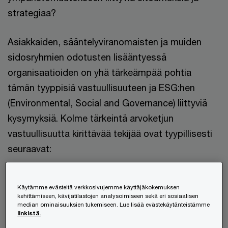
strategiaa?
Asiakkaiden, sääntelyviranomaisten ja muiden
sidosryhmien odotusten lisääntyessä
organisaatioiden on yhä tärkeämpää pohtia
tämän tyyppisiä vastuullisuuteen ja ESG:hen
(Environmental, Social and Governance) liittyviä
kysymyksiä. Kolme tärkeintä arvoketjun
vastuullisuutta kirittävää tekijää ovat tyypillisesti
seuraavat:
Kuluttajien vaatimukset vastuullisille tuotteille
Käytämme evästeitä verkkosivujemme käyttäjäkokemuksen
ja palveluille kasvavat
kehittämiseen, kävijätilastojen analysoimiseen sekä eri sosiaalisen
median ominaisuuksien tukemiseen. Lue lisää evästekäytänteistämme
linkistä.
Sijoittajat ja analyytikot kiinnittävät yhä