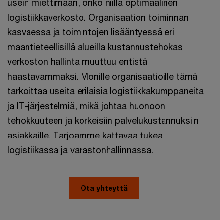
usein miettimään, onko niillä optimaalinen
logistiikkaverkosto. Organisaation toiminnan
kasvaessa ja toimintojen lisääntyessä eri
maantieteellisillä alueilla kustannustehokas
verkoston hallinta muuttuu entistä
haastavammaksi. Monille organisaatioille tämä
tarkoittaa useita erilaisia logistiikkakumppaneita
ja IT-järjestelmiä, mikä johtaa huonoon
tehokkuuteen ja korkeisiin palvelukustannuksiin
asiakkaille. Tarjoamme kattavaa tukea
logistiikassa ja varastonhallinnassa.
Ota yhteyttä