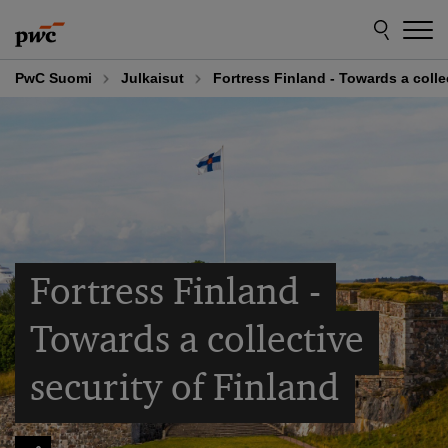
Skip
Skip
to
to
content
footer
PwC Suomi
Julkaisut
Fortress Finland - Towards a colle
Fortress Finland -
Towards a collective
security of Finland