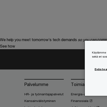
We help you meet tomorrow’s tech demands
so you can
compe
See how
Käytämme ev
sekä eri so
Eväste
Palvelumme
Toimialasi
HR- ja työnantajapalvelut
Energia-ala
Kansainvälistyminen
Finanssiala