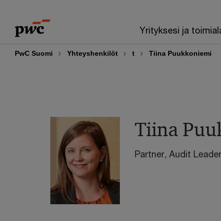
Skip
Skip
to
to
Yrityksesi ja toimial
content
footer
PwC Suomi
Yhteyshenkilöt
t
Tiina Puukkoniemi
Tiina Puu
Partner, Audit Leade