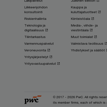
Lakipalvelut
Julkinen sektori
Liikkeenjohdon
Kauppa ja
konsultointi
kuluttajatuotteet
Riskienhallinta
Kiinteistöala
Teknologia ja
Media-, viihde- ja
digitaalisuus
viestintäala
Tilintarkastus
Muut toimialat
Varmennuspalvelut
Valmistava teollisuus
Veroneuvonta
Yhdistykset ja säätiöt
Yritysjärjestelyt
Yritysvastuupalvelut
© 2017 - 2026 PwC. All rights res
its member firms, each of which is