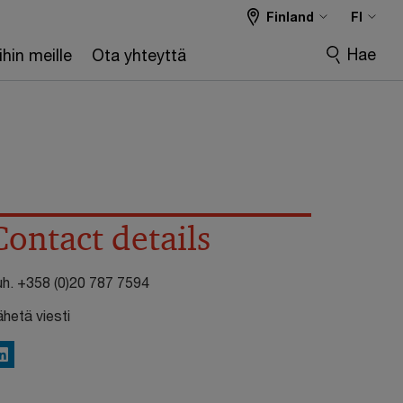
Finland
FI
Hae
hin meille
Ota yhteyttä
Contact details
uh.
+358 (0)20 787 7594
ähetä viesti
inkedIn