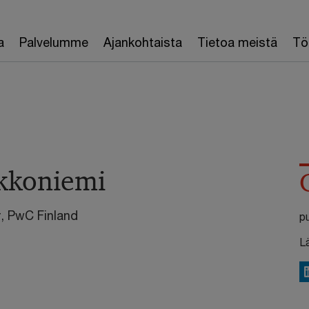
a
Palvelumme
Ajankohtaista
Tietoa meistä
Töi
kkoniemi
r, PwC Finland
p
L
L