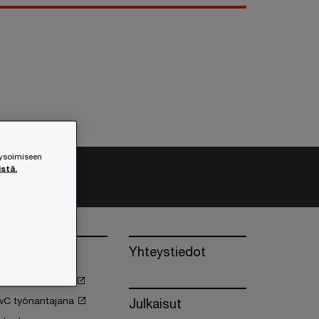
lysoimiseen
istä.
öihin PwC:lle
Yhteystiedot
oimet työpaikat
wC työnantajana
Julkaisut