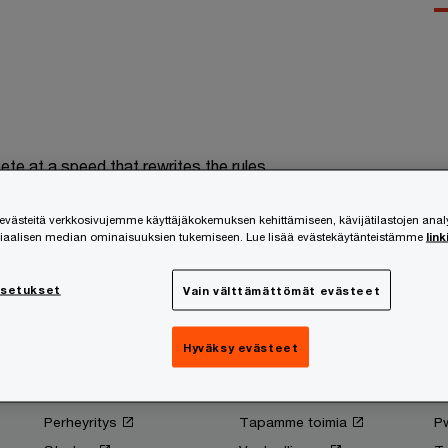
te at a speed that rewrites the rules
ästeitä verkkosivujemme käyttäjäkokemuksen kehittämiseen, kävijätilastojen ana
Seuraa ja osallistu
siaalisen median ominaisuuksien tukemiseen. Lue lisää evästekäytänteistämme
link
asetukset
Vain välttämättömät evästeet
Hyväksy evästeet
Sinun yrityksesi
Tietoa meistä
T
Kasvuyritys
Historia
Av
Perheyritys
Tapamme toimia
P