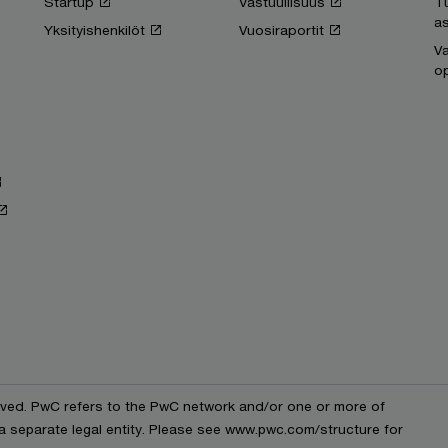
Startup
Vastuullisuus
T
as
Yksityishenkilöt
Vuosiraportit
Va
op
erved. PwC refers to the PwC network and/or one or more of
 a separate legal entity. Please see www.pwc.com/structure for