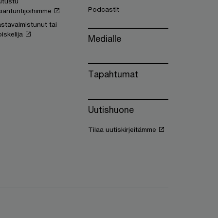
utustu
Podcastit
iantuntijoihimme
stavalmistunut tai
iskelija
Medialle
Tapahtumat
Uutishuone
Tilaa uutiskirjeitämme