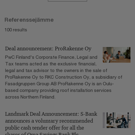
Referenssejämme
100 results
Deal announcement: ProRakenne Oy
PwC Finland's Corporate Finance, Legal and
Tax teams acted as the exclusive financial,
legal and tax advisor to the owners in the sale of
ProRakenne Oy to RKC Construction Oy, a subsidiary of
Fasadgruppen Group AB ProRakenne Oy is an Oulu-
based company providing roof installation services
across Northern Finland.
Landmark Deal Announcement: S-Bank
announces a voluntary recommended
public cash tender offer for all the
shares of Oma Savings Bank Plc.