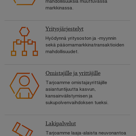
mahdollisuuksia muuttuvassa
markkinassa.
Yritysjärjestelyt
Hyödynnä yritysoston ja -myynnin
sekä pääomamarkkinatransaktioiden
mahdollisuudet.
Omistajille ja yrittäjille
Tarjoamme omistajayrittäjille
asiantuntijuutta kasvun,
kansainvälistymisen ja
sukupolvenvaihdoksen tueksi.
Lakipalvelut
Tarjoamme laaja-alaista neuvonantoa