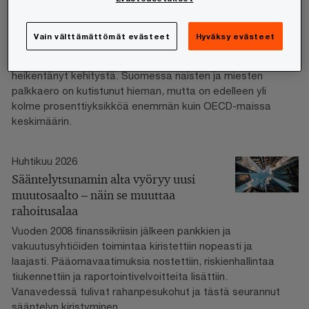
Women in Work Index
PwC:n tuore Women in Work Index osoittaa,
Vain välttämättömät evästeet
Hyväksy evästeet
että sukupuolten väliset erot työmarkkinoilla kaventuvat.
Globaalin talouskasvun hidastuminen on kuitenkin
heikentänyt kehitystä. Suomessa naisten ja miesten
palkkaero on kutistunut hieman, mutta on edelleen yli
kolme prosenttiyksikköä enemmän kuin OECD-maissa
keskimäärin.
Huhtikuu 2026
Sääntelytsunamin alta vyöryy uusi
muutosaalto – näin se muuttaa
rahoitusalaa
Vuoden 2008 finanssikriisin jälkeen pankkien ja
vakuutusyhtiöiden toimintaa kiristettiin nopeasti ja
laajasti. Pääomavaatimuksia nostettiin, riskienhallintaa
tiukennettiin ja raportointivelvoitteita lisättiin.
Vanavedessä tulivat rahanpesukohut ja tästä seurannut
sääntelyn kiristyminen.