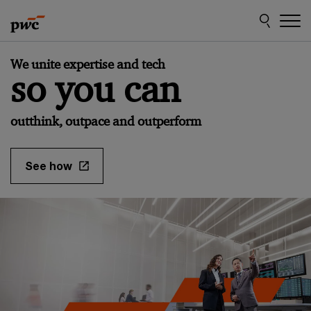
Skip
Skip
to
to
content
footer
We unite expertise and tech
so you can
outthink, outpace and outperform
See how