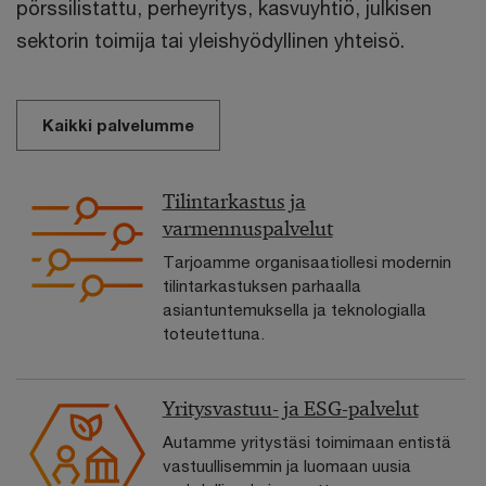
pörssilistattu, perheyritys, kasvuyhtiö, julkisen
sektorin toimija tai yleishyödyllinen yhteisö.
Kaikki palvelumme
Tilintarkastus ja
varmennuspalvelut
Tarjoamme organisaatiollesi modernin
tilintarkastuksen parhaalla
asiantuntemuksella ja teknologialla
toteutettuna.
Yritysvastuu- ja ESG-palvelut
Autamme yritystäsi toimimaan entistä
vastuullisemmin ja luomaan uusia