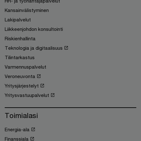
HR- ja työnantajapalvelut
Kansainvälistyminen
Lakipalvelut
Liikkeenjohdon konsultointi
Riskienhallinta
Teknologia ja digitaalisuus
Tilintarkastus
Varmennuspalvelut
Veroneuvonta
Yritysjärjestelyt
Yritysvastuupalvelut
Toimialasi
Energia-ala
Finanssiala