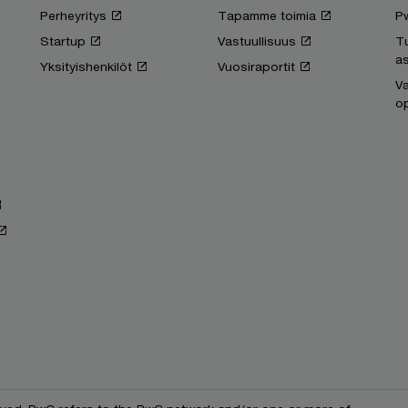
Perheyritys
Tapamme toimia
P
Startup
Vastuullisuus
T
as
Yksityishenkilöt
Vuosiraportit
Va
op