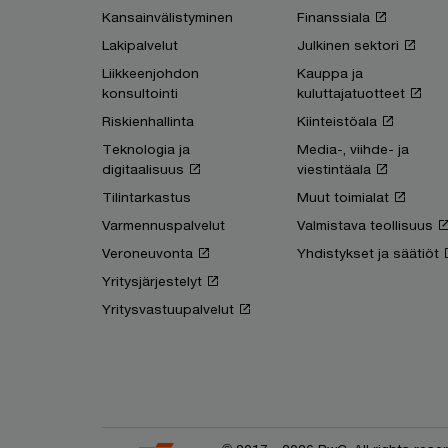
Kansainvälistyminen
Finanssiala
Lakipalvelut
Julkinen sektori
Liikkeenjohdon
Kauppa ja
konsultointi
kuluttajatuotteet
Riskienhallinta
Kiinteistöala
Teknologia ja
Media-, viihde- ja
digitaalisuus
viestintäala
Tilintarkastus
Muut toimialat
Varmennuspalvelut
Valmistava teollisuus
Veroneuvonta
Yhdistykset ja säätiöt
Yritysjärjestelyt
Yritysvastuupalvelut