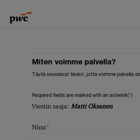
Skip
Skip
to
to
content
footer
Miten voimme palvella?
Täytä seuraavat tiedot, jotta voimme palvella s
Required fields are marked with an asterisk(
*
)
Viestin saaja:
Matti Oksanen
*
Nimi