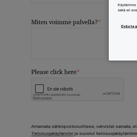
Käytämme ev
sekä eri so
*
Miten voimme palvella?
Eväste
*
Please click here
Antamalla sähköpostiosoitteesi, vahvistat samalla, et
Tietosuojakäytännön
ja suostut tietosuojakäytäntöm