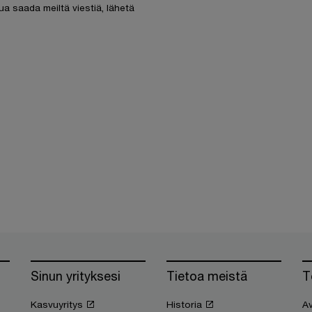
ua saada meiltä viestiä, lähetä
Sinun yrityksesi
Tietoa meistä
T
Kasvuyritys
Historia
Av