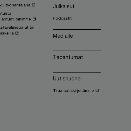
wC työnantajana
Julkaisut
utustu
Podcastit
iantuntijoihimme
stavalmistunut tai
iskelija
Medialle
Tapahtumat
Uutishuone
Tilaa uutiskirjeitämme