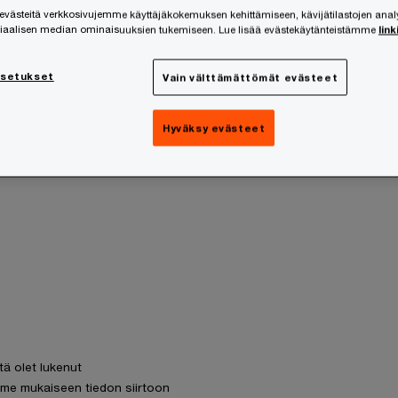
ästeitä verkkosivujemme käyttäjäkokemuksen kehittämiseen, kävijätilastojen ana
siaalisen median ominaisuuksien tukemiseen. Lue lisää evästekäytänteistämme
link
asetukset
Vain välttämättömät evästeet
Hyväksy evästeet
tä olet lukenut
me mukaiseen tiedon siirtoon