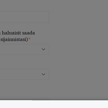
 haluaisit saada
*
sijainnistasi)