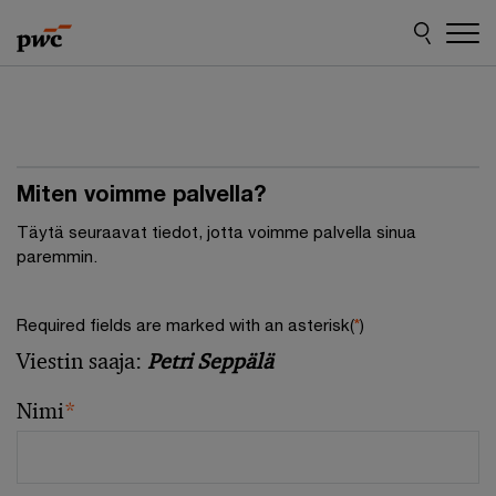
Skip
Skip
to
to
content
footer
Miten voimme palvella?
Täytä seuraavat tiedot, jotta voimme palvella sinua
paremmin.
Required fields are marked with an asterisk(
*
)
Viestin saaja:
Petri Seppälä
Nimi
*