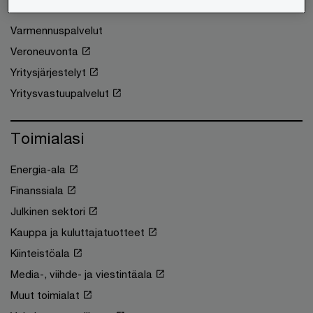
Tilintarkastus
Varmennuspalvelut
Veroneuvonta
Yritysjärjestelyt
Yritysvastuupalvelut
Toimialasi
Energia-ala
Finanssiala
Julkinen sektori
Kauppa ja kuluttajatuotteet
Kiinteistöala
Media-, viihde- ja viestintäala
Muut toimialat