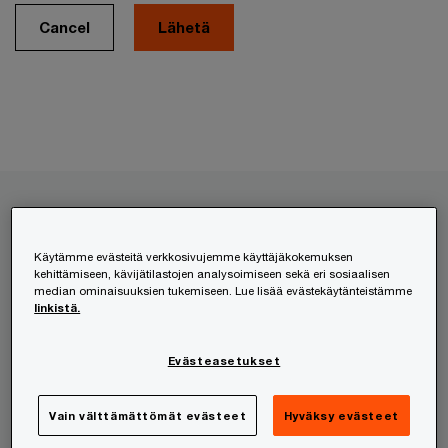
Cancel
Palvelumme
Käytämme evästeitä verkkosivujemme käyttäjäkokemuksen
kehittämiseen, kävijätilastojen analysoimiseen sekä eri sosiaalisen
HR- ja työnantajapalvelut
median ominaisuuksien tukemiseen. Lue lisää evästekäytänteistämme
linkistä.
Kansainvälistyminen
Lakipalvelut
Evästeasetukset
Liikkeenjohdon konsultointi
Riskienhallinta
Vain välttämättömät evästeet
Hyväksy evästeet
Teknologia ja digitaalisuus