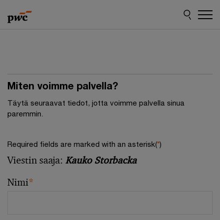
Skip
Skip
to
to
content
footer
Miten voimme palvella?
Täytä seuraavat tiedot, jotta voimme palvella sinua
paremmin.
Required fields are marked with an asterisk(
*
)
Viestin saaja:
Kauko Storbacka
Nimi
*