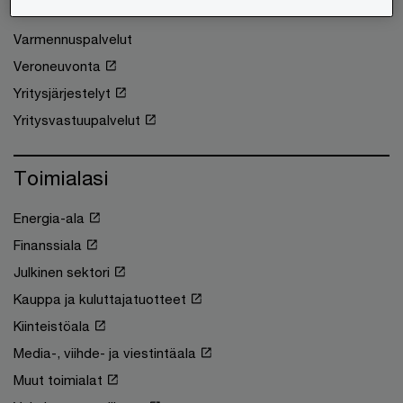
Tilintarkastus
Varmennuspalvelut
Veroneuvonta
Yritysjärjestelyt
Yritysvastuupalvelut
Toimialasi
Energia-ala
Finanssiala
Julkinen sektori
Kauppa ja kuluttajatuotteet
Kiinteistöala
Media-, viihde- ja viestintäala
Muut toimialat