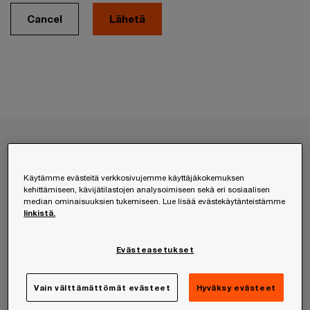
Cancel
Palvelumme
Käytämme evästeitä verkkosivujemme käyttäjäkokemuksen
kehittämiseen, kävijätilastojen analysoimiseen sekä eri sosiaalisen
HR- ja työnantajapalvelut
median ominaisuuksien tukemiseen. Lue lisää evästekäytänteistämme
linkistä.
Kansainvälistyminen
Lakipalvelut
Evästeasetukset
Liikkeenjohdon konsultointi
Riskienhallinta
Vain välttämättömät evästeet
Hyväksy evästeet
Teknologia ja digitaalisuus