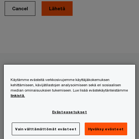
Cancel
Palvelumme
Käytämme evästeitä verkkosivujemme käyttäjäkokemuksen
kehittämiseen, kävijätilastojen analysoimiseen sekä eri sosiaalisen
HR- ja työnantajapalvelut
median ominaisuuksien tukemiseen. Lue lisää evästekäytänteistämme
linkistä.
Kansainvälistyminen
Lakipalvelut
Evästeasetukset
Liikkeenjohdon konsultointi
Riskienhallinta
Vain välttämättömät evästeet
Hyväksy evästeet
Teknologia ja digitaalisuus