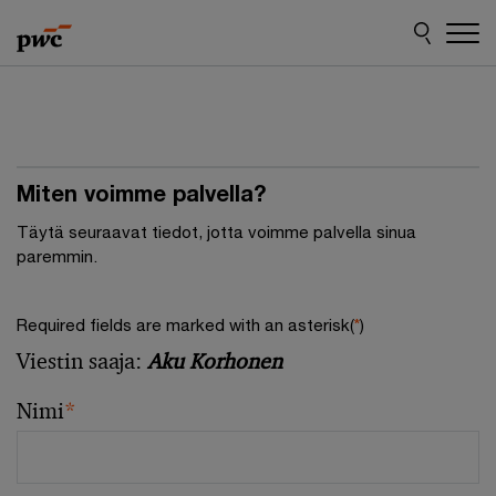
Skip
Skip
to
to
content
footer
Miten voimme palvella?
Täytä seuraavat tiedot, jotta voimme palvella sinua
paremmin.
Required fields are marked with an asterisk(
*
)
Viestin saaja:
Aku Korhonen
Nimi
*