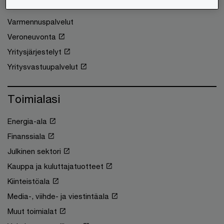
Tilintarkastus
Varmennuspalvelut
Veroneuvonta
Yritysjärjestelyt
Yritysvastuupalvelut
Toimialasi
Energia-ala
Finanssiala
Julkinen sektori
Kauppa ja kuluttajatuotteet
Kiinteistöala
Media-, viihde- ja viestintäala
Muut toimialat