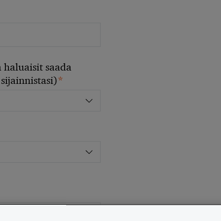
 haluaisit saada
*
sijainnistasi)