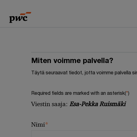
Skip
Skip
to
to
content
footer
Miten voimme palvella?
Täytä seuraavat tiedot, jotta voimme palvella s
Required fields are marked with an asterisk(
*
)
Viestin saaja:
Esa-Pekka Ruismäki
*
Nimi