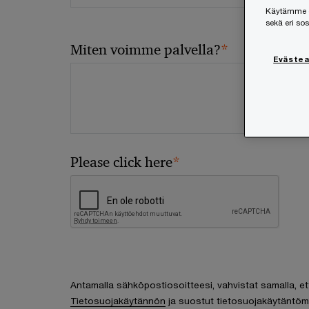
Käytämme ev
sekä eri so
*
Miten voimme palvella?
Eväste
*
Please click here
Antamalla sähköpostiosoitteesi, vahvistat samalla, et
Tietosuojakäytännön
ja suostut tietosuojakäytäntöm