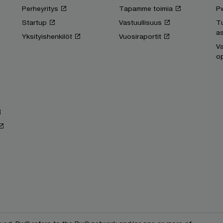
Perheyritys
Tapamme toimia
P
Startup
Vastuullisuus
T
as
Yksityishenkilöt
Vuosiraportit
Va
op