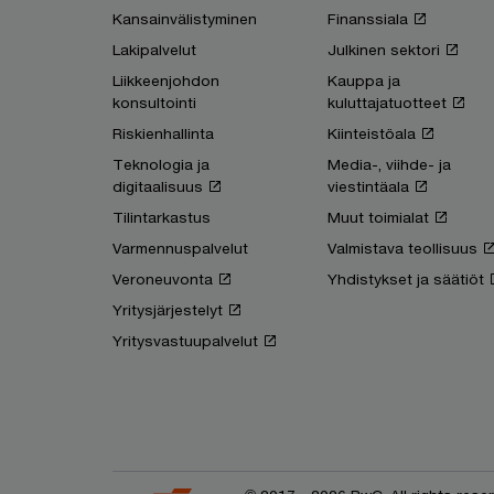
Kansainvälistyminen
Finanssiala
Lakipalvelut
Julkinen sektori
Liikkeenjohdon
Kauppa ja
konsultointi
kuluttajatuotteet
Riskienhallinta
Kiinteistöala
Teknologia ja
Media-, viihde- ja
digitaalisuus
viestintäala
Tilintarkastus
Muut toimialat
Varmennuspalvelut
Valmistava teollisuus
Veroneuvonta
Yhdistykset ja säätiöt
Yritysjärjestelyt
Yritysvastuupalvelut