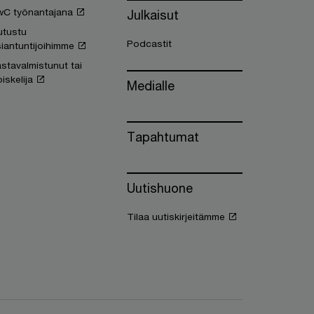
wC työnantajana
Julkaisut
utustu
Podcastit
iantuntijoihimme
stavalmistunut tai
iskelija
Medialle
Tapahtumat
Uutishuone
Tilaa uutiskirjeitämme