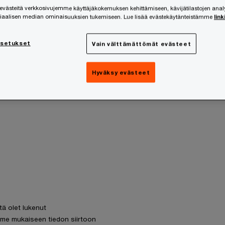
ästeitä verkkosivujemme käyttäjäkokemuksen kehittämiseen, kävijätilastojen ana
siaalisen median ominaisuuksien tukemiseen. Lue lisää evästekäytänteistämme
link
asetukset
Vain välttämättömät evästeet
Hyväksy evästeet
tä olet lukenut
me mukaiseen tiedon siirtoon