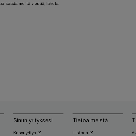
ua saada meiltä viestiä, lähetä
Sinun yrityksesi
Tietoa meistä
T
Kasvuyritys
Historia
Av