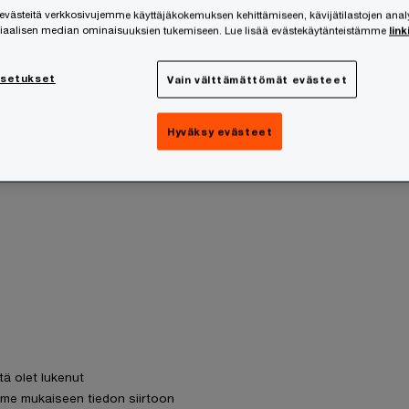
ästeitä verkkosivujemme käyttäjäkokemuksen kehittämiseen, kävijätilastojen ana
siaalisen median ominaisuuksien tukemiseen. Lue lisää evästekäytänteistämme
link
asetukset
Vain välttämättömät evästeet
Hyväksy evästeet
tä olet lukenut
me mukaiseen tiedon siirtoon