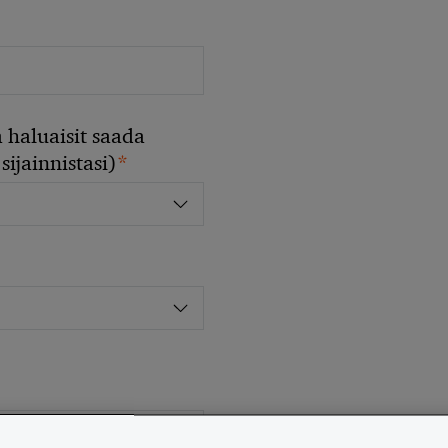
 haluaisit saada
*
sijainnistasi)