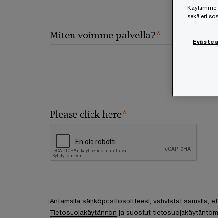
Käytämme ev
sekä eri so
*
Miten voimme palvella?
Eväste
*
Please click here
Antamalla sähköpostiosoitteesi, vahvistat samalla, et
Tietosuojakäytännön
ja suostut tietosuojakäytäntöm