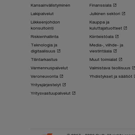
Kansainvälistyminen
Finanssiala
Lakipalvelut
Julkinen sektori
Liikkeenjohdon
Kauppa ja
konsultointi
kuluttajatuotteet
Riskienhallinta
Kiinteistöala
Teknologia ja
Media-, viihde- ja
digitaalisuus
viestintäala
Tilintarkastus
Muut toimialat
Varmennuspalvelut
Valmistava teollisuus
Veroneuvonta
Yhdistykset ja säätiöt
Yritysjärjestelyt
Yritysvastuupalvelut