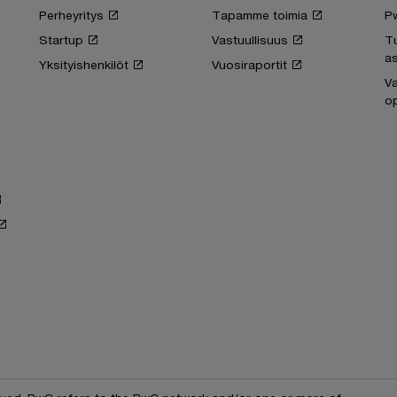
Perheyritys
Tapamme toimia
P
Startup
Vastuullisuus
T
as
Yksityishenkilöt
Vuosiraportit
Va
op