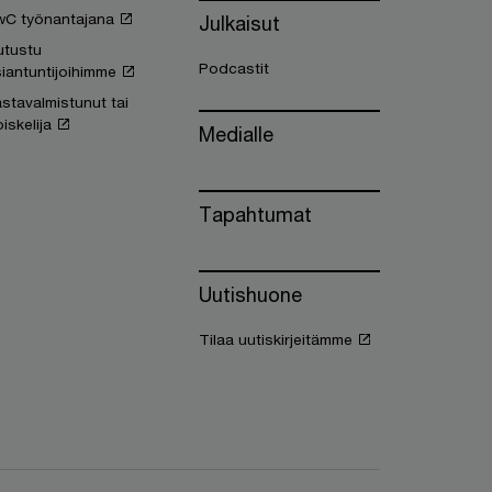
wC työnantajana
Julkaisut
utustu
Podcastit
iantuntijoihimme
stavalmistunut tai
iskelija
Medialle
Tapahtumat
Uutishuone
Tilaa uutiskirjeitämme