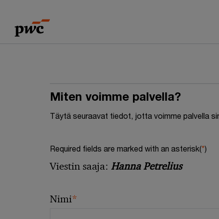
Skip
Skip
to
to
content
footer
Miten voimme palvella?
Täytä seuraavat tiedot, jotta voimme palvella s
Required fields are marked with an asterisk(
*
)
Viestin saaja:
Hanna Petrelius
*
Nimi