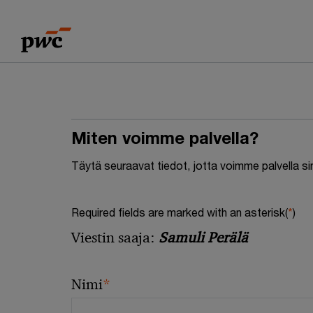
Skip
Skip
to
to
content
footer
Miten voimme palvella?
Täytä seuraavat tiedot, jotta voimme palvella s
Required fields are marked with an asterisk(
*
)
Viestin saaja:
Samuli Perälä
*
Nimi