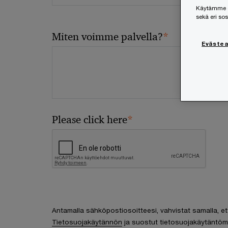
Käytämme ev
sekä eri so
*
Miten voimme palvella?
Eväste
*
Please click here
Antamalla sähköpostiosoitteesi, vahvistat samalla, et
Tietosuojakäytännön
ja suostut tietosuojakäytäntöm