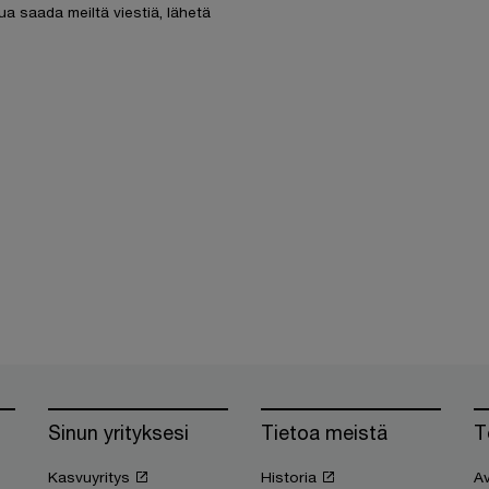
ua saada meiltä viestiä, lähetä
Sinun yrityksesi
Tietoa meistä
T
Kasvuyritys
Historia
Av