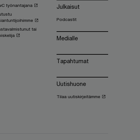
wC työnantajana
Julkaisut
utustu
Podcastit
iantuntijoihimme
stavalmistunut tai
iskelija
Medialle
Tapahtumat
Uutishuone
Tilaa uutiskirjeitämme