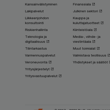
Kansainvälistyminen
Finanssiala
Lakipalvelut
Julkinen sektori
Liikkeenjohdon
Kauppa ja
konsultointi
kuluttajatuotteet
Riskienhallinta
Kiinteistöala
Teknologia ja
Media-, viihde- ja
digitaalisuus
viestintäala
Tilintarkastus
Muut toimialat
Varmennuspalvelut
Valmistava teollisuus
Veroneuvonta
Yhdistykset ja säätiöt
Yritysjärjestelyt
Yritysvastuupalvelut