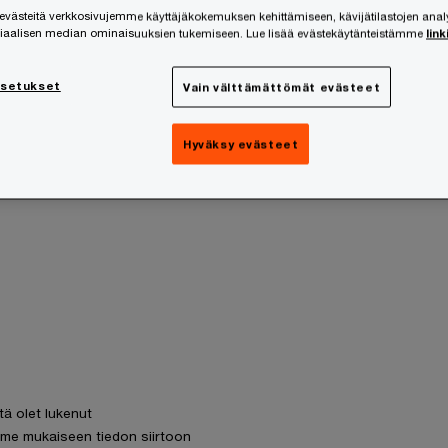
ästeitä verkkosivujemme käyttäjäkokemuksen kehittämiseen, kävijätilastojen ana
siaalisen median ominaisuuksien tukemiseen. Lue lisää evästekäytänteistämme
link
asetukset
Vain välttämättömät evästeet
Hyväksy evästeet
tä olet lukenut
me mukaiseen tiedon siirtoon