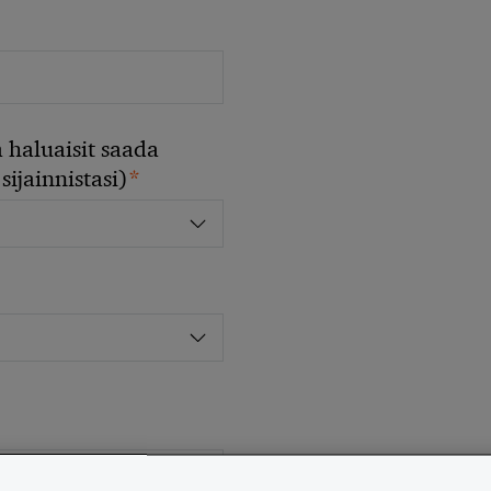
 haluaisit saada
*
sijainnistasi)