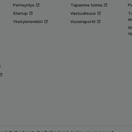
Perheyritys
Tapamme toimia
P
Startup
Vastuullisuus
T
as
Yksityishenkilöt
Vuosiraportit
Va
op