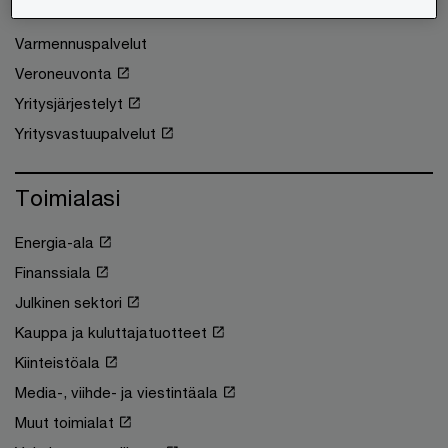
Tilintarkastus
Varmennuspalvelut
Veroneuvonta
Yritysjärjestelyt
Yritysvastuupalvelut
Toimialasi
Energia-ala
Finanssiala
Julkinen sektori
Kauppa ja kuluttajatuotteet
Kiinteistöala
Media-, viihde- ja viestintäala
Muut toimialat