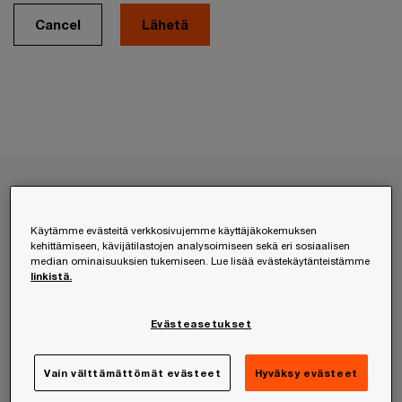
Cancel
Palvelumme
Käytämme evästeitä verkkosivujemme käyttäjäkokemuksen
kehittämiseen, kävijätilastojen analysoimiseen sekä eri sosiaalisen
HR- ja työnantajapalvelut
median ominaisuuksien tukemiseen. Lue lisää evästekäytänteistämme
linkistä.
Kansainvälistyminen
Lakipalvelut
Evästeasetukset
Liikkeenjohdon konsultointi
Riskienhallinta
Vain välttämättömät evästeet
Hyväksy evästeet
Teknologia ja digitaalisuus