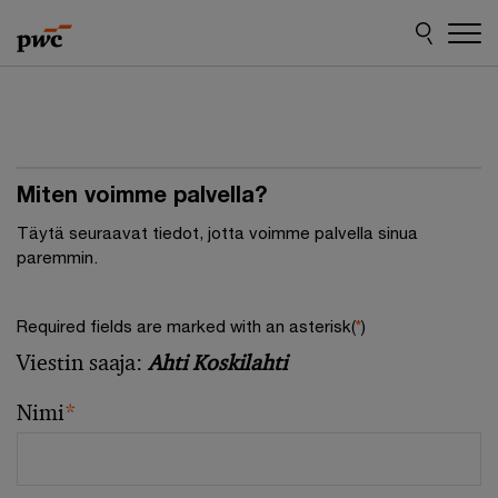
Skip
Skip
to
to
content
footer
Miten voimme palvella?
Täytä seuraavat tiedot, jotta voimme palvella sinua
paremmin.
Required fields are marked with an asterisk(
*
)
Viestin saaja:
Ahti Koskilahti
Nimi
*