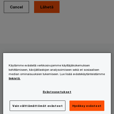
Cancel
Palvelumme
Käytämme evästeitä verkkosivujemme käyttäjäkokemuksen
kehittämiseen, kävijätilastojen analysoimiseen sekä eri sosiaalisen
HR- ja työnantajapalvelut
median ominaisuuksien tukemiseen. Lue lisää evästekäytänteistämme
linkistä.
Kansainvälistyminen
Lakipalvelut
Evästeasetukset
Liikkeenjohdon konsultointi
Riskienhallinta
Vain välttämättömät evästeet
Hyväksy evästeet
Teknologia ja digitaalisuus