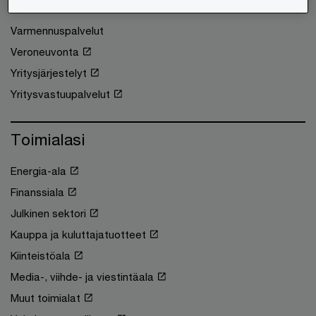
Tilintarkastus
Varmennuspalvelut
Veroneuvonta
Yritysjärjestelyt
Yritysvastuupalvelut
Toimialasi
Energia-ala
Finanssiala
Julkinen sektori
Kauppa ja kuluttajatuotteet
Kiinteistöala
Media-, viihde- ja viestintäala
Muut toimialat