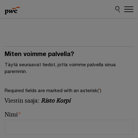
Skip
Skip
to
to
content
footer
Miten voimme palvella?
Täytä seuraavat tiedot, jotta voimme palvella sinua
paremmin.
Required fields are marked with an asterisk(
*
)
Viestin saaja:
Risto Korpi
Nimi
*